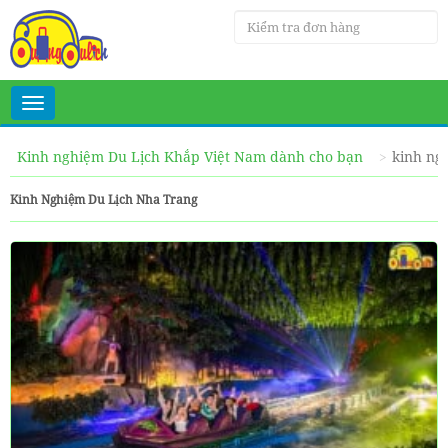
Toggle
navigation
Kinh nghiệm Du Lịch Khắp Việt Nam dành cho bạn
kinh ng
Kinh Nghiệm Du Lịch Nha Trang