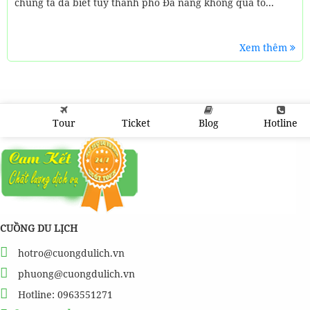
chúng ta đã biết tuy thành phố Đà nẵng không quá to...
Xem thêm
Tour
Ticket
Blog
Hotline
CUỒNG DU LỊCH
hotro@cuongdulich.vn
phuong@cuongdulich.vn
Hotline: 0963551271