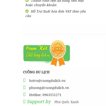
Thanh toán tiện lợi bằng tiền mặt
hoặc chuyển khoản
SHARE Cẩm nang du lịch
Măng Đen tự túc từ A-Z
Hỗ Trợ Xuất hóa đơn VAT theo yêu
cầu
HƯỚNG DẪN đi phượt Đảo
Thạnh An - Cần Giờ - Hồ
Chí Minh từ A-Z
Hướng Dẫn Đi Tà Đùng -
Vịnh Hạ Long trên cạn ở
Tây Nguyên
CUỒNG DU LỊCH
hotro@cuongdulich.vn
phuong@cuongdulich.vn
Hotline: 0963551271
Support by
Phú Quốc Xanh