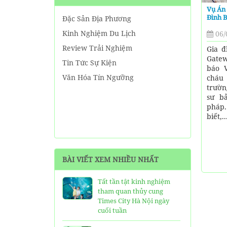
Vụ Án 
Đình 
Đặc Sản Địa Phương
Kinh Nghiệm Du Lịch
06/
Review Trải Nghiệm
Gia đ
Gate
Tin Tức Sự Kiện
báo V
Văn Hóa Tín Ngưỡng
cháu
trườn
sư b
pháp
biết,..
BÀI VIẾT XEM NHIỀU NHẤT
Tất tần tật kinh nghiệm
tham quan thủy cung
Times City Hà Nội ngày
cuối tuần