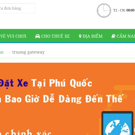
T2 - CN:
08:00
VÉ VUI CHƠI
CHO THUÊ XE
ĐỊA ĐIỂM
CẨM NAN
ạn
truong gateway