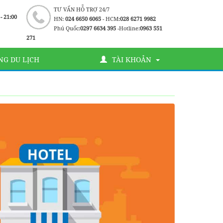
TƯ VẤN HỖ TRỢ 24/7
 - 21:00
HN:
024 6650 6065
- HCM:
028 6271 9982
Phú Quốc:
0297 6634 395
-Hotline:
0963 551
271
G DU LỊCH
TÀI KHOẢN