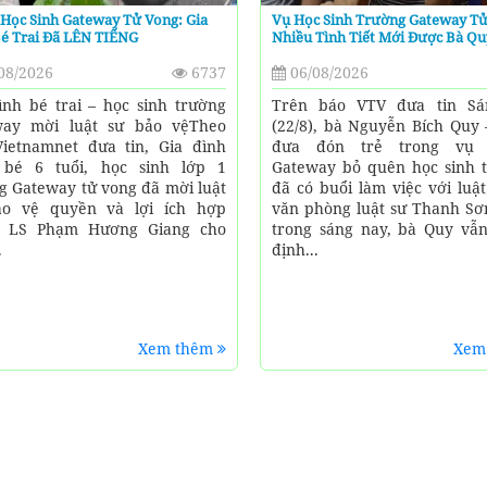
Học Sinh Gateway Tử Vong: Gia
Vụ Học Sinh Trường Gateway Tử
Bé Trai Đã LÊN TIẾNG
Nhiều Tình Tiết Mới Được Bà Qu
08/2026
6737
06/08/2026
ình bé trai – học sinh trường
Trên báo VTV đưa tin Sá
way mời luật sư bảo vệTheo
(22/8), bà Nguyễn Bích Quy 
ietnamnet đưa tin, Gia đình
đưa đón trẻ trong vụ 
 bé 6 tuổi, học sinh lớp 1
Gateway bỏ quên học sinh t
g Gateway tử vong đã mời luật
đã có buổi làm việc với luậ
ảo vệ quyền và lợi ích hợp
văn phòng luật sư Thanh Sơ
. LS Phạm Hương Giang cho
trong sáng nay, bà Quy vẫ
.
định...
Xem thêm
Xem