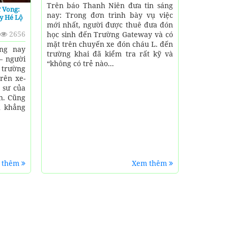
Trên báo Thanh Niên đưa tin sáng
 Vong:
nay: Trong đơn trình bày vụ việc
y Hé Lộ
mới nhất, người được thuê đưa đón
2656
học sinh đến Trường Gateway và có
mặt trên chuyến xe đón cháu L. đến
ng nay
trường khai đã kiểm tra rất kỹ và
– người
“không có trẻ nào...
trường
rên xe-
t sư của
n. Cũng
n khẳng
 thêm
Xem thêm