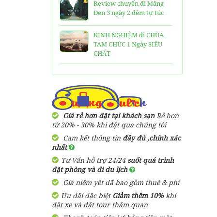
Review chuyến đi Măng
Đen 3 ngày 2 đêm tự túc
KINH NGHIỆM đi CHÙA
TAM CHÚC 1 Ngày SIÊU
CHẤT
25 Ngôi Chùa ở Sài Gòn
LINH THIÊNG và ĐẸP nhất
TOP 16 địa điểm du lịch
HẤP DẪN nhất việt nam:
Giá rẻ hơn đặt tại khách sạn
Rẻ hơn
Bạn đã đi được những nơi
từ 20% - 30% khi đặt qua chúng tôi
nào?
Cam kết thông tin
đầy đủ ,chính xác
nhất
Trọn bộ thông tin tuyến
Tư Vấn hỗ trợ 24/24
suốt quá trình
cáp treo Núi Bà Đen Tây
đặt phòng và đi du lịch
Ninh
Giá niêm yết đã bao gồm thuế & phí
HƯỚNG DẪN đi du lịch
Ưu đãi đặc biệt
Giảm thêm 10%
khi
TAM ĐẢO chi tiết kèm
đặt xe và đặt tour thăm quan
thông tin liên hệ