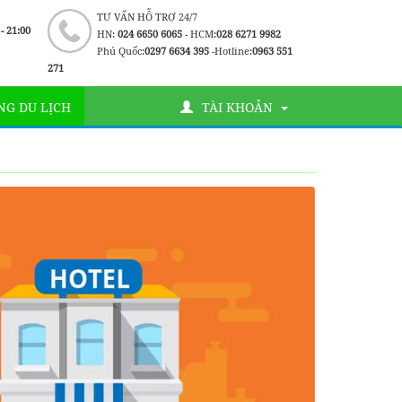
TƯ VẤN HỖ TRỢ 24/7
 - 21:00
HN:
024 6650 6065
- HCM:
028 6271 9982
Phú Quốc:
0297 6634 395
-Hotline:
0963 551
271
G DU LỊCH
TÀI KHOẢN