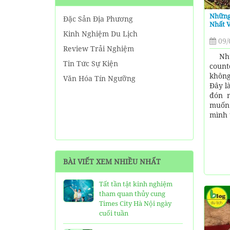
Những
Đặc Sản Địa Phương
Nhất 
Kinh Nghiệm Du Lịch
09/
Review Trải Nghiệm
Nhữ
Tin Tức Sự Kiện
count
không
Văn Hóa Tín Ngưỡng
Đây l
đón 
muốn
mình 
BÀI VIẾT XEM NHIỀU NHẤT
Tất tần tật kinh nghiệm
tham quan thủy cung
Times City Hà Nội ngày
cuối tuần