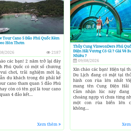
w Tour Cano 5 Đảo Phú Quốc Kèm
reo Hòn Thơm
Thủy Cung VinwonDers Phú Quố
Điện Hải Vương Có Gì ? Giá Vé B
08/2026
2187
Nhiêu ?
09/08/2026
hào các bạn! 2 năm trở lại đây
ch Phú Quốc có một số chương
Xin chào các bạn! Hiện tại t
 vui chơi, trải nghiệm mới lạ,
Du Lịch đang có mặt tại th
ẫn du khách trong đó phải kể
hình con rùa lớn nhất V
our cano tham quan 5 đảo Phú
mang tên Cung Điện Hải 
hay còn có tên gọi là tour cano
Cảm nhận lúc này đang 
quan 4 đảo kết...
choáng ngợp vì chưa từng nh
một con rùa biển lớn c
không...
Xem thêm
Xem