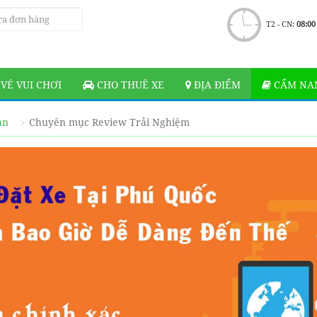
T2 - CN:
08:00
VÉ VUI CHƠI
CHO THUÊ XE
ĐỊA ĐIỂM
CẨM NAN
ạn
Chuyên mục Review Trải Nghiệm