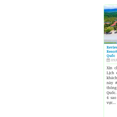
Revie
Resort
Quốc
09/
Xin c
Lịch 
khách
này #
thông
Quốc.
4 sao
vực...