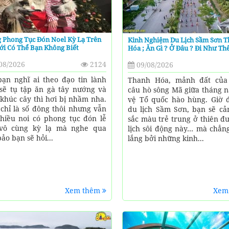
 Phong Tục Đón Noel Kỳ Lạ Trên
Kinh Nghiệm Du Lịch Sầm Sơn 
ới Có Thể Bạn Không Biết
Hóa ; Ăn Gì ? Ở Đâu ? Đi Như Th
08/2026
2124
09/08/2026
ạn nghĩ ai theo đạo tin lành
Thanh Hóa, mảnh đất của
sẽ tụ tập ăn gà tây nướng và
câu hò sông Mã giữa tháng 
khúc cây thì hơi bị nhầm nha.
vệ Tổ quốc hào hùng. Giờ đ
 chỉ là số đông thôi nhưng vẫn
du lịch Sầm Sơn, bạn sẽ c
hiều noi có phong tục đón lễ
sắc màu trẻ trung ở thiên đ
 vô cùng kỳ lạ mà nghe qua
lịch sôi động này… mà chẳng
ảo bạn sẽ hỏi...
lắng bởi những kinh...
Xem thêm
Xem