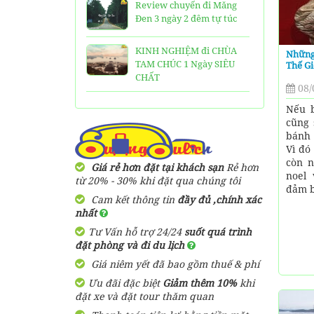
Review chuyến đi Măng
Đen 3 ngày 2 đêm tự túc
KINH NGHIỆM đi CHÙA
Những
TAM CHÚC 1 Ngày SIÊU
Thế Gi
CHẤT
08/
25 Ngôi Chùa ở Sài Gòn
Nếu b
LINH THIÊNG và ĐẸP nhất
cũng 
bánh 
Vì đó
TOP 16 địa điểm du lịch
còn n
HẤP DẪN nhất việt nam:
Giá rẻ hơn đặt tại khách sạn
Rẻ hơn
noel
Bạn đã đi được những nơi
từ 20% - 30% khi đặt qua chúng tôi
đảm b
nào?
Cam kết thông tin
đầy đủ ,chính xác
nhất
Trọn bộ thông tin tuyến
Tư Vấn hỗ trợ 24/24
suốt quá trình
cáp treo Núi Bà Đen Tây
đặt phòng và đi du lịch
Ninh
Giá niêm yết đã bao gồm thuế & phí
HƯỚNG DẪN đi du lịch
Ưu đãi đặc biệt
Giảm thêm 10%
khi
TAM ĐẢO chi tiết kèm
đặt xe và đặt tour thăm quan
thông tin liên hệ