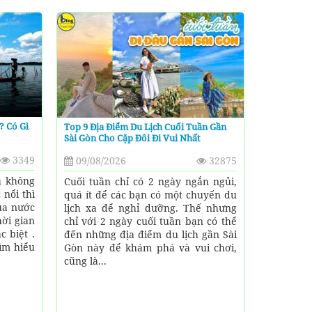
? Có Gì
Top 9 Địa Điểm Du Lịch Cuối Tuần Gần
Sài Gòn Cho Cặp Đôi Đi Vui Nhất
3349
09/08/2026
32875
à không
Cuối tuần chỉ có 2 ngày ngắn ngủi,
nổi thì
quá ít để các bạn có một chuyến du
ùa nước
lịch xa để nghỉ dưỡng. Thế nhưng
hời gian
chỉ với 2 ngày cuối tuần bạn có thể
c biệt .
đến những địa điểm du lịch gần Sài
ìm hiểu
Gòn này để khám phá và vui chơi,
cũng là...