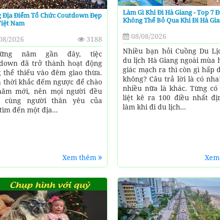
Làm Gì Khi Đi Hà Giang - Top 7 Đ
 Địa Điểm Tổ Chức Coutdown Đẹp
Không Thể Bỏ Qua Khi Đi Hà Gi
Việt Nam
08/08/2026
08/2026
3188
Nhiều bạn hỏi Cuồng Du Lịc
ng năm gần đây, tiệc
du lịch Hà Giang ngoài mùa 
down đã trở thành hoạt động
giác mạch ra thì còn gì hấp
 thể thiếu vào đêm giao thừa.
không? Câu trả lời là có nh
à thời khắc đếm ngược để chào
nhiều nữa là khác. Từng có
năm mới, nên mọi người đều
liệt kê ra 100 điều nhất đị
 cùng người thân yêu của
làm khi đi du lịch...
tìm đến một địa...
Xem thêm
Xem