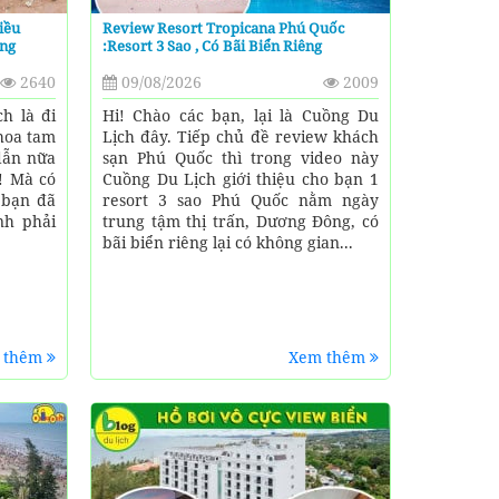
iều
Review Resort Tropicana Phú Quốc
ang
:resort 3 Sao , Có Bãi Biển Riêng
2640
09/08/2026
2009
h là đi
Hi! Chào các bạn, lại là Cuồng Du
hoa tam
Lịch đây. Tiếp chủ đề review khách
 dẫn nữa
sạn Phú Quốc thì trong video này
a! Mà có
Cuồng Du Lịch giới thiệu cho bạn 1
 bạn đã
resort 3 sao Phú Quốc nằm ngày
nh phải
trung tậm thị trấn, Dương Đông, có
bãi biển riêng lại có không gian...
 thêm
Xem thêm