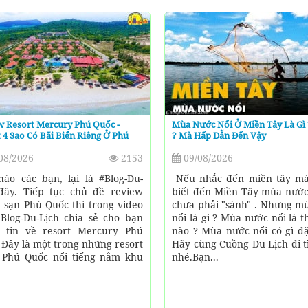
w Resort Mercury Phú Quốc -
Mùa Nước Nổi Ở Miền Tây Là Gì 
 4 Sao Có Bãi Biển Riêng Ở Phú
? Mà Hấp Dẫn Đến Vậy
08/2026
2153
09/08/2026
hào các bạn, lại là #Blog-Du-
Nếu nhắc đến miền tây m
đây. Tiếp tục chủ đề review
biết đến Miền Tây mùa nước 
 sạn Phú Quốc thì trong video
chưa phải "sành" . Nhưng m
Blog-Du-Lịch chia sẻ cho bạn
nổi là gì ? Mùa nước nổi là t
 tin về resort Mercury Phú
nào ? Mùa nước nổi có gì đặ
 Đây là một trong những resort
Hãy cùng Cuồng Du Lịch đi t
 Phú Quốc nổi tiếng nằm khu
nhé.Bạn...