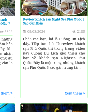
Review Khách Sạn Night Sea Phú Quốc 3
Thanh
Sao Gần Biển
ế Nào ?
09/08/2026
2185
5392
Chào các bạn, lại là Cuồng Du Lịch
 những
đây. Tiếp tục chủ đề review khách
năm bảo
sạn Phú Quốc thì trong trong video
ây, khi
này Cuồng Du Lịch giới thiệu cho
ảm nhận
bạn về khách sạn Nightsea Phú
ường du
Quốc. Đây là một trong những khách
 cần lo
sạn Phú Quốc 3 sao gần trung tâm...
 thêm
Xem thêm