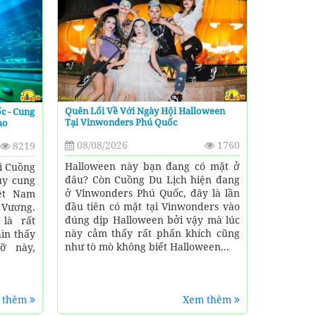
Quên Lối Về Với Ngày Hội Halloween
c - Cung
Tại Vinwonders Phú Quốc
ao
08/08/2026
1760
8219
Halloween này bạn đang có mặt ở
hì Cuồng
đâu? Còn Cuồng Du Lịch hiện đang
ủy cung
ở Vinwonders Phú Quốc, đây là lần
iệt Nam
đầu tiên có mặt tại Vinwonders vào
Vương.
đúng dịp Halloween bởi vậy mà lúc
là rất
này cảm thấy rất phấn khích cũng
ìn thấy
như tò mò không biết Halloween...
ỡ này,
 thêm
Xem thêm