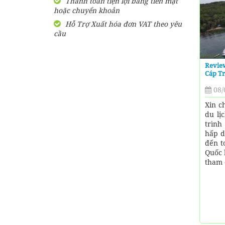
Thanh toán tiện lợi bằng tiền mặt
hoặc chuyển khoản
SHARE Cẩm nang du lịch
Măng Đen tự túc từ A-Z
Hỗ Trợ Xuất hóa đơn VAT theo yêu
cầu
HƯỚNG DẪN đi phượt Đảo
Thạnh An - Cần Giờ - Hồ
Chí Minh từ A-Z
Revie
Cáp T
Hướng Dẫn Đi Tà Đùng -
08/
Vịnh Hạ Long trên cạn ở
Tây Nguyên
Xin c
du lị
trình
hấp d
đến t
Quốc 
tham 