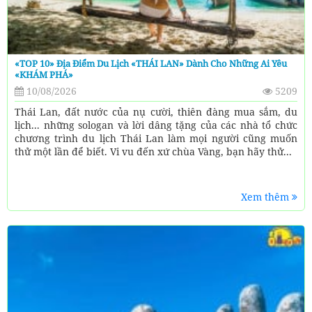
«TOP 10» Địa Điểm Du Lịch «THÁI LAN» Dành Cho Những Ai Yêu
«KHÁM PHÁ»
10/08/2026
5209
Thái Lan, đất nước của nụ cười, thiên đàng mua sắm, du
lịch... những sologan và lời dâng tặng của các nhà tổ chức
chương trình du lịch Thái Lan làm mọi người cũng muốn
thử một lần để biết. Vi vu đến xứ chùa Vàng, bạn hãy thử...
Xem thêm