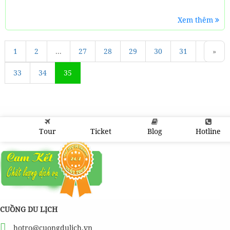
Xem thêm
1
«
2
...
27
28
29
30
31
32
»
33
34
35
Tour
Ticket
Blog
Hotline
CUỒNG DU LỊCH
hotro@cuongdulich.vn