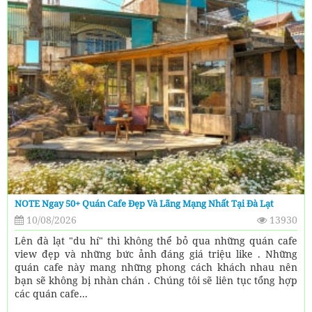
NOTE Ngay 50+ Quán Cafe Đẹp Và Lãng Mạng Nhất Tại Đà Lạt
10/08/2026
13930
Lên đà lạt "du hí" thì không thể bỏ qua những quán cafe
view đẹp và những bức ảnh đáng giá triệu like . Những
quán cafe này mang những phong cách khách nhau nên
bạn sẽ không bị nhàn chán . Chúng tôi sẽ liên tục tổng hợp
các quán cafe...