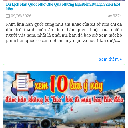
Du Lịch Hàn Quốc Nhớ Ghé Qua Những Địa Điểm Du Lịch Siêu Hot
Này
09/08/2026
3374
Phim ảnh hàn quốc cũng như âm nhạc của xứ sở kim chi đã
dần trở thành món ăn tinh thần quen thuộc của nhiều
người việt nam, nhất là phái nữ. bạn đã bao giờ xem một bộ
phim hàn quốc có cảnh phim lãng mạn và ước 1 lần được...
Xem thêm