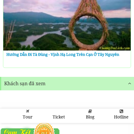
Hướng Dẫn Đi Tà Đùng - Vịnh Hạ Long Trên Cạn Ở Tây Nguyên
Khách sạn đã xem
Tour
Ticket
Blog
Hotline