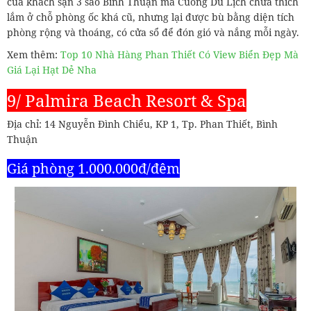
của khách sạn 3 sao Bình Thuận mà Cuồng Du Lịch chưa thích
lắm ở chỗ phòng ốc khá cũ, nhưng lại được bù bằng diện tích
phòng rộng và thoáng, có cửa sổ để đón gió và nắng mỗi ngày.
Xem thêm:
Top 10 Nhà Hàng Phan Thiết Có View Biển Đẹp Mà
Giá Lại Hạt Dẻ Nha
9/ Palmira Beach Resort & Spa
Địa chỉ: 14 Nguyễn Đình Chiểu, KP 1, Tp. Phan Thiết, Bình
Thuận
Giá phòng 1.000.000đ/đêm