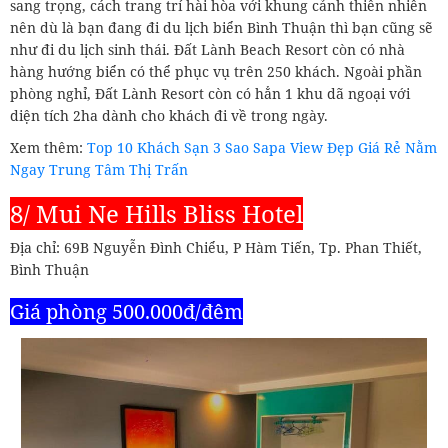
sang trọng, cách trang trí hài hòa với khung cảnh thiên nhiên
nên dù là bạn đang đi du lịch biển Bình Thuận thì bạn cũng sẽ
như đi du lịch sinh thái. Đất Lành Beach Resort còn có nhà
hàng hướng biển có thể phục vụ trên 250 khách. Ngoài phần
phòng nghỉ, Đất Lành Resort còn có hẳn 1 khu dã ngoại với
diện tích 2ha dành cho khách đi về trong ngày.
Xem thêm:
Top 10 Khách Sạn 3 Sao Sapa View Đẹp Giá Rẻ Nằm
Ngay Trung Tâm Thị Trấn
8/ Mui Ne Hills Bliss Hotel
Địa chỉ: 69B Nguyễn Đình Chiểu, P Hàm Tiến, Tp. Phan Thiết,
Bình Thuận
Giá phòng 500.000đ/đêm