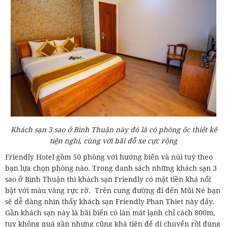
Khách sạn 3 sao ở Bình Thuận này đó là có phòng ốc thiết kế
tiện nghi, cùng với bãi đỗ xe cực rộng
Friendly Hotel gồm 50 phòng với hướng biển và núi tuỳ theo
bạn lựa chọn phòng nào. Trong danh sách những khách sạn 3
sao ở Bình Thuận thì khách sạn Friendly có mặt tiền khá nổi
bật với màu vàng rực rỡ. Trên cung đường đi đến Mũi Né bạn
sẽ dễ dàng nhìn thấy khách sạn Friendly Phan Thiet này đấy.
Gần khách sạn này là bãi biển có làn mát lạnh chỉ cách 800m,
tuy không quá gần nhưng cũng khá tiện để di chuyển rồi đúng