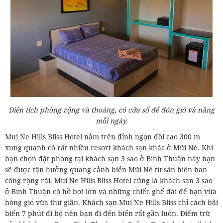
Diện tích phòng rộng và thoáng, có cửa sổ để đón gió và nắng
mỗi ngày.
Mui Ne Hills Bliss Hotel nằm trên đỉnh ngọn đồi cao 300 m
xung quanh có rất nhiều resort khách sạn khác ở Mũi Né. Khi
bạn chọn đặt phòng tại khách sạn 3 sao ở Bình Thuận này bạn
sẽ được tận hưởng quang cảnh biển Mũi Né từ sân hiên ban
công rộng rãi. Mui Ne Hills Bliss Hotel cũng là khách sạn 3 sao
ở Bình Thuận có hồ bơi lớn và những chiếc ghế dài để bạn vừa
hóng gió vừa thư giãn. Khách sạn Mui Ne Hills Bliss chỉ cách bãi
biển 7 phút đi bộ nên bạn đi đến biển rất gần luôn. Điểm trừ