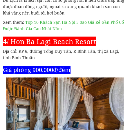
Du Lịch là khách sạn còn có số phòng hơi ít nên chưa đáp ứng
được đoàn đông người, ngoài ra xung quanh khách sạn còn
khá vắng nên buổi tối hơi buồn.
Xem thêm:
Top 10 Khách Sạn Hà Nội 3 Sao Giá Rẻ Gần Phố Cổ
Được Đánh Giá Cao Nhất Năm
4/ Hon Ba Lagi Beach Resort
Địa chỉ: KP 6, đường Tống Duy Tân, P. Bình Tân, thị xã Lagi,
tỉnh Bình Thuận
Giá phòng 900.000đ/đêm