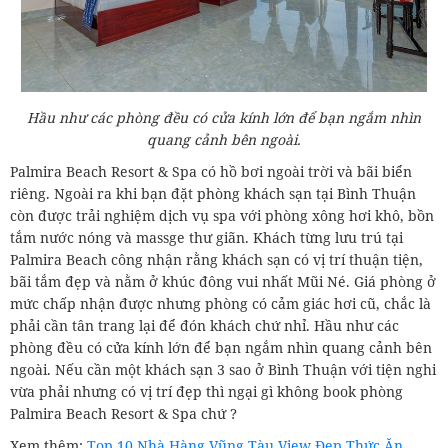
Hầu như các phòng đều có cửa kính lớn để bạn ngắm nhìn
quang cảnh bên ngoài.
Palmira Beach Resort & Spa có hồ bơi ngoài trời và bãi biển
riêng. Ngoài ra khi bạn đặt phòng khách sạn tại Bình Thuận
còn được trải nghiệm dịch vụ spa với phòng xông hơi khô, bồn
tắm nước nóng và massge thư giãn. Khách từng lưu trú tại
Palmira Beach công nhận rằng khách sạn có vị trí thuận tiện,
bãi tắm đẹp và nằm ở khúc đông vui nhất Mũi Né. Giá phòng ở
mức chấp nhận được nhưng phòng có cảm giác hơi cũ, chắc là
phải cần tân trang lại để đón khách chứ nhỉ. Hầu như các
phòng đều có cửa kính lớn để bạn ngắm nhìn quang cảnh bên
ngoài. Nếu cần một khách sạn 3 sao ở Bình Thuận với tiện nghi
vừa phải nhưng có vị trí đẹp thì ngại gì không book phòng
Palmira Beach Resort & Spa chứ ?
Xem thêm:
Top 10 Nhà Hàng Vũng Tàu View Đẹp Thức Ăn