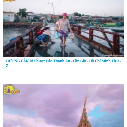
HƯỚNG DẪN Đi Phượt Đảo Thạnh An - Cần Giờ - Hồ Chí Minh Từ A-
Z