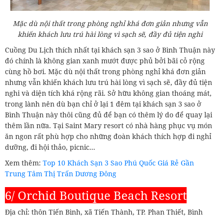
Mặc dù nội thất trong phòng nghỉ khá đơn giản nhưng vẫn
khiến khách lưu trú hài lòng vì sạch sẽ, đầy đủ tiện nghi
Cuồng Du Lịch thích nhất tại khách sạn 3 sao ở Bình Thuận này
đó chính là không gian xanh mướt được phủ bởi bãi cỏ rộng
cùng hồ bơi. Mặc dù nội thất trong phòng nghỉ khá đơn giản
nhưng vẫn khiến khách lưu trú hài lòng vì sạch sẽ, đầy đủ tiện
nghi và diện tích khá rộng rãi. Sở hữu không gian thoáng mát,
trong lành nên dù bạn chỉ ở lại 1 đêm tại khách sạn 3 sao ở
Bình Thuận này thôi cũng đủ để bạn có thêm lý do để quay lại
thêm lần nữa. Tại Saint Mary resort có nhà hàng phục vụ món
ăn ngon rất phù hợp cho những đoàn khách thích hợp đi nghỉ
dưỡng, đi hội thảo, picnic...
Xem thêm:
Top 10 Khách Sạn 3 Sao Phú Quốc Giá Rẻ Gần
Trung Tâm Thị Trấn Dương Đông
6/ Orchid Boutique Beach Resort
Địa chỉ: thôn Tiến Bình, xã Tiến Thành, TP. Phan Thiết, Bình