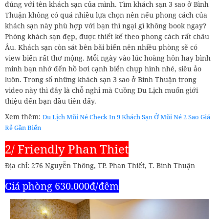
đúng với tên khách sạn của mình. Tìm khách sạn 3 sao ở Bình
Thuận không có quá nhiều lựa chọn nên nếu phong cách của
khách sạn này phù hợp với bạn thì ngại gì không book ngay?
Phòng khách sạn đẹp, được thiết kế theo phong cách rất châu
Âu. Khách sạn còn sát bên bãi biển nên nhiều phòng sẽ có
view biển rất thơ mộng. Mỗi ngày vào lúc hoàng hôn hay bình
minh bạn nhớ đến hồ bơi cạnh biển chụp hình nhé, siêu ảo
luôn. Trong số những khách sạn 3 sao ở Bình Thuận trong
video này thì đây là chỗ nghỉ mà Cuồng Du Lịch muốn giới
thiệu đến bạn đầu tiên đấy.
Xem thêm:
Du Lịch Mũi Né Check In 9 Khách Sạn Ở Mũi Né 2 Sao Giá
Rẻ Gần Biển
2/ Friendly Phan Thiet
Địa chỉ: 276 Nguyễn Thông, TP. Phan Thiết, T. Bình Thuận
Giá phòng 630.000đ/đêm