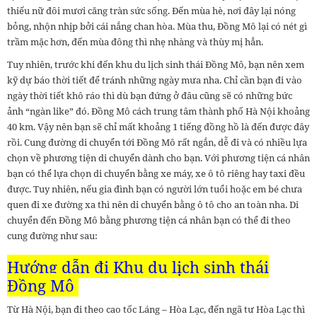
thiếu nữ đôi mươi căng tràn sức sống. Đến mùa hè, nơi đây lại nóng
bỏng, nhộn nhịp bởi cái nắng chan hòa. Mùa thu, Đồng Mô lại có nét gì
trầm mặc hơn, đến mùa đông thì nhẹ nhàng và thùy mị hẳn.
Tuy nhiên, trước khi đến khu du lịch sinh thái Đồng Mô, bạn nên xem
kỹ dự báo thời tiết để tránh những ngày mưa nha. Chỉ cần bạn đi vào
ngày thời tiết khô ráo thì dù bạn đứng ở đâu cũng sẽ có những bức
ảnh “ngàn like” đó. Đồng Mô cách trung tâm thành phố Hà Nội khoảng
40 km. Vậy nên bạn sẽ chỉ mất khoảng 1 tiếng đồng hồ là đến được đây
rồi. Cung đường di chuyển tới Đồng Mô rất ngắn, dễ đi và có nhiều lựa
chọn về phương tiện di chuyển dành cho bạn. Với phương tiện cá nhân
bạn có thể lựa chọn di chuyển bằng xe máy, xe ô tô riêng hay taxi đều
được. Tuy nhiên, nếu gia đình bạn có người lớn tuổi hoặc em bé chưa
quen đi xe đường xa thì nên di chuyển bằng ô tô cho an toàn nha. Di
chuyển đến Đồng Mô bằng phương tiện cá nhân bạn có thể đi theo
cung đường như sau:
Hướng dẫn đi
Khu du lịch sinh thái
Đồng Mô
Từ Hà Nội, bạn đi theo cao tốc Láng – Hòa Lạc, đến ngã tư Hòa Lạc thì