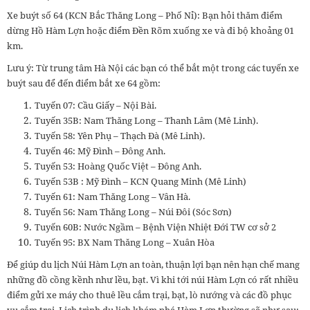
Xe buýt số 64 (KCN Bắc Thăng Long – Phố Nỉ): Bạn hỏi thăm điểm
dừng Hồ Hàm Lợn hoặc điểm Đền Rõm xuống xe và đi bộ khoảng 01
km.
Lưu ý: Từ trung tâm Hà Nội các bạn có thể bắt một trong các tuyến xe
buýt sau để đến điểm bắt xe 64 gồm:
Tuyến 07: Cầu Giấy – Nội Bài.
Tuyến 35B: Nam Thăng Long – Thanh Lâm (Mê Linh).
Tuyến 58: Yên Phụ – Thạch Đà (Mê Linh).
Tuyến 46: Mỹ Đình – Đông Anh.
Tuyến 53: Hoàng Quốc Việt – Đông Anh.
Tuyến 53B : Mỹ Đình – KCN Quang Minh (Mê Linh)
Tuyến 61: Nam Thăng Long – Vân Hà.
Tuyến 56: Nam Thăng Long – Núi Đôi (Sóc Sơn)
Tuyến 60B: Nước Ngầm – Bệnh Viện Nhiệt Đới TW cơ sở 2
Tuyến 95: BX Nam Thăng Long – Xuân Hòa
Để giúp du lịch Núi Hàm Lợn an toàn, thuận lợi bạn nên hạn chế mang
những đồ cồng kềnh như lều, bạt. Vì khi tới núi Hàm Lợn có rất nhiều
điểm gửi xe máy cho thuê lều cắm trại, bạt, lò nướng và các đồ phục
vụ cắm trại. Lịch trình du lịch khám phá Hàm Lợn thường sẽ như sau: