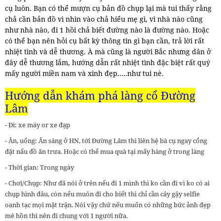
cụ luôn. Bạn có thể mượn cụ bản đồ chụp lại mà tui thấy rằng
chả cần bản đồ vì nhìn vào chả hiểu mẹ gì, vì nhà nào cũng
như nhà nào, đi 1 hồi chả biết đường nào là đường nào. Hoặc
có thể bạn nên hỏi cụ bất kỳ thông tin gì bạn cần, trả lời rất
nhiệt tình và dễ thương. À mà cũng là người Bắc nhưng dân ở
đây dễ thương lắm, hướng dẫn rất nhiệt tình đặc biệt rất quý
mấy người miền nam và xinh đẹp…..như tui nè.
Hướng dẫn khám phá làng cổ Đường
Lâm
- Đi: xe máy or xe đạp
- Ăn, uống: Ăn sáng ở HN, tới Đường Lâm thì liên hệ bà cụ ngay cổng
đặt nấu đồ ăn trưa. Hoặc có thể mua quà tại mấy hàng ở trong làng
- Thời gian: Trong ngày
- Chơi/Chụp: Như đã nói ở trên nếu đi 1 mình thì ko cần đi vì ko có ai
chụp hình đâu, còn nếu muôn đi cho biết thì chỉ cần cây gậy selfie
oanh tạc mọi mặt trận. Nói vậy chứ nếu muốn có những bức ảnh đẹp
mê hồn thì nên đi chung với 1 người nữa.