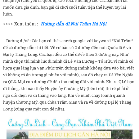
thuận lợi (chủ yếu là quốc lộ, cao tốc). Phù hợp cho các bạn mới lái
muốn đưa gia đình, bạn gái đi chơi cuối tuần tiện thể luyện tay lái
luôn.
>>>> Xem thêm :
Hướng dẫn đi Núi Trầm Hà Nội
– Đường đi/về: Các bạn có thể search google với keyword “Núi Trầm”
để có đường dẫn chi tiết. Về cơ bản có 2 đường đến nơi: Quốc lộ 6 và
Đại lộ Thăng Long. Các bạn đều có thể đi/về theo 2 đường này. Như
mình chọn thì mình lúc đi mình đi Lê Văn Lương – Tố Hữu vì mình có
lượn qua làng lụa Vạn Phúc trên đường (mình không đưa vào bài viết
vì không có ấn tượng gì nhiều với mình), sau đó chạy ra Đê Yên Nghĩa
ra QL6. Mọi con đường đê đều thơ mộng đối với mình. Khi ra QL6 bạn
đi thẳng, khi nào thấy Huyện ủy Chương Mỹ (bên trái) thì rẽ phải ở
ngõ đối diện và đi thẳng vào làng. Khi về mình chạy loanh quanh
huyện Chương Mỹ, qua chùa Trăm Gian và ra về đường Đại lộ Thăng
Long (cũng qua một con đê nữa).