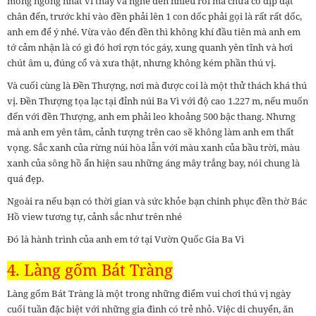
mong ngóng nhất vì thấy và nghe đến nhiều rồi mà chưa có dịp đặt
chân đến, trước khi vào đền phải lên 1 con dốc phải gọi là rất rất dốc,
anh em để ý nhé. Vừa vào đến đền thì không khí đầu tiên mà anh em
tớ cảm nhận là có gì đó hơi rợn tóc gáy, xung quanh yên tĩnh và hơi
chút âm u, đúng cổ và xưa thật, nhưng không kém phần thú vị.
Và cuối cùng là Đền Thượng, nơi mà được coi là một thử thách khá thú
vị. Đền Thượng tọa lạc tại đỉnh núi Ba Vì với độ cao 1.227 m, nếu muốn
đến với đền Thượng, anh em phải leo khoảng 500 bậc thang. Nhưng
mà anh em yên tâm, cảnh tượng trên cao sẽ không làm anh em thất
vọng. Sắc xanh của rừng núi hòa lẫn với màu xanh của bầu trời, màu
xanh của sông hồ ẩn hiện sau những áng mây trắng bay, nói chung là
quá đẹp.
Ngoài ra nếu bạn có thời gian và sức khỏe bạn chinh phục đền thờ Bác
Hồ view tương tự, cảnh sắc như trên nhé
Đó là hành trình của anh em tớ tại Vườn Quốc Gia Ba Vì
4.
Làng gốm Bát Tràng
Làng gốm Bát Tràng là một trong những điểm vui chơi thú vị ngày
cuối tuần đặc biệt với những gia đình có trẻ nhỏ. Việc di chuyển, ăn