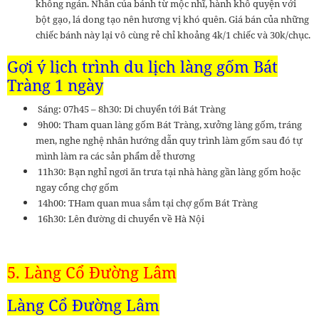
không ngán. Nhân của bánh từ mộc nhĩ, hành khô quyện với
bột gạo, lá dong tạo nên hương vị khó quên. Giá bán của những
chiếc bánh này lại vô cùng rẻ chỉ khoảng 4k/1 chiếc và 30k/chục.
Gợi ý lịch trình du lịch làng gốm Bát
Tràng 1 ngày
Sáng: 07h45 – 8h30: Di chuyển tới Bát Tràng
9h00: Tham quan làng gốm Bát Tràng, xưởng làng gốm, tráng
men, nghe nghệ nhân hướng dẫn quy trình làm gốm sau đó tự
mình làm ra các sản phẩm dễ thương
11h30: Bạn nghỉ ngơi ăn trưa tại nhà hàng gần làng gốm hoặc
ngay cổng chợ gốm
14h00: THam quan mua sắm tại chợ gốm Bát Tràng
16h30: Lên đường di chuyển về Hà Nội
5. Làng Cổ Đường Lâm
Làng Cổ Đường Lâm