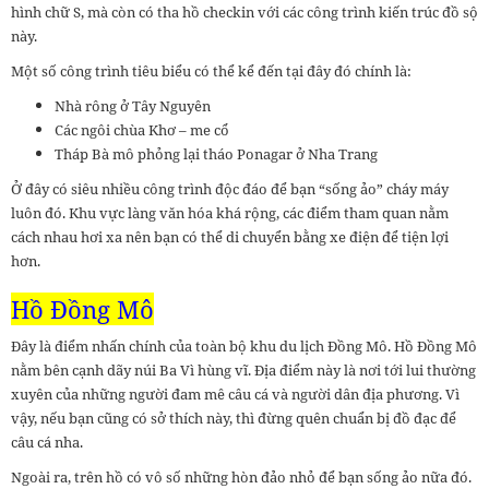
hình chữ S, mà còn có tha hồ checkin với các công trình kiến trúc đồ sộ
này.
Một số công trình tiêu biểu có thể kể đến tại đây đó chính là:
Nhà rông ở Tây Nguyên
Các ngôi chùa Khơ – me cổ
Tháp Bà mô phỏng lại tháo Ponagar ở Nha Trang
Ở đây có siêu nhiều công trình độc đáo để bạn “sống ảo” cháy máy
luôn đó. Khu vực làng văn hóa khá rộng, các điểm tham quan nằm
cách nhau hơi xa nên bạn có thể di chuyển bằng xe điện để tiện lợi
hơn.
Hồ Đồng Mô
Đây là điểm nhấn chính của toàn bộ khu du lịch Đồng Mô. Hồ Đồng Mô
nằm bên cạnh dãy núi Ba Vì hùng vĩ. Địa điểm này là nơi tới lui thường
xuyên của những người đam mê câu cá và người dân địa phương. Vì
vậy, nếu bạn cũng có sở thích này, thì đừng quên chuẩn bị đồ đạc để
câu cá nha.
Ngoài ra, trên hồ có vô số những hòn đảo nhỏ để bạn sống ảo nữa đó.