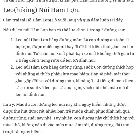
Leo(hiking) Núi Hàm Lợn.
Cắm trại tại Hồ Hàm Lợn(Hồ Suối Bàu) và qua đêm luôn tại đây.
Nếu đi leo núi Hàm Lợn bạn có thể lựa chọn 1 trong 2 đường sau:
Leo núi Hàm Lợn bằng đường mòn: Là con đường an toàn, ít
bụi rậm, được nhiều người hay đi để tiết kiệm thời gian leo lên
đỉnh núi. Từ chân núi xuất phát bạn sẽ mất khoảng thời gian từ
2 tiếng đến 2 tiếng rưỡi để lên tới đỉnh núi.
Leo núi Hàm Lợn bằng đường rừng, suối: Con đường thích hợp
với những ai thích phiêu lưu mạo hiểm. Bạn sẽ phải mất thời
gian gấp đôi so với đường mòn, khoảng 3 – 4 tiếng đi men theo
các con suối và leo qua các bụi rậm, vách núi nhỏ, mấp mô để
lên tới đỉnh núi.
Lưu ý: Mặc dù con đường leo núi này khá nguy hiểm, nhưng được
được thu hút được rất nhiều bạn trẻ muốn chinh phục đỉnh núi qua
đường rừng, suối này nhé. Tuy nhiên, con đường này chỉ thích hợp với
mùa khô, không nên đi vào mùa mưa, ẩm ướt, đường rừng, đá trơn
trượt rất nguy hiểm.