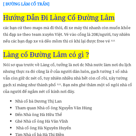
[ ĐƯỜNG LÂM CỔ TRẤN]
Hướng Dẫn Đi Làng Cổ Đường Lâm
các bạn cứ theo maps mà đi thôi, đi xe máy thì nhanh còn muốn khỏe
thì đạp xe theo team xuyên Việt. Vé vào cổng là 20K/người, tuy nhiên
nếu các bạn đạp xe và dẻo mồm thì có khi lại được free vé ^^
Làng cổ Đường Lâm có gì ?
Nói sơ qua trước về Làng cổ, tưởng là nơi dc Nhà nước làm nơi du lịch
nhưng thực ra đó cũng là ở của người dân luôn, gạch tường 1 số nhà
vẫn còn giữ dc nét cổ, tuy nhiên nhiều nhà hết còn cổ rồi, xây tường
gạch xi măng như thành phố ^^. Bạn nên ghé thăm một số ngôi nhà cổ
của người để ngắm nét cổ kính nơi đây.
Nhà cổ bà Dương Thị Lan
Tham quan Nhà cổ ông Nguyễn Văn Hùng
Đến Nhà ông Hà Hữu Thể
Ghé Nhà cổ ông Hà Văn Vĩnh
Nhà cổ ông Hà Nguyên Huyến
Tìm Nhà cổ bà Hà Thị Điền