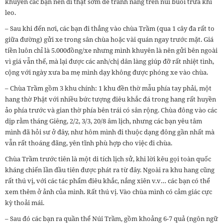
khuyên các bạn nên đi thật sớm để tránh nắng trên núi buổi trưa khi
leo.
– Sau khi đến nơi, các bạn đi thẳng vào chùa Trầm (qua 1 cây đa rất to
giữa đường) gửi xe trong sân chùa hoặc vài quán ngay trước mặt. Giá
tiền luôn chỉ là 5.000đồng/xe nhưng mình khuyên là nên gửi bên ngoài
vì giá vẫn thế, mà lại được các anh/chị dân làng giúp đỡ rất nhiệt tình,
cộng với ngày xưa ba mẹ mình dạy không được phóng xe vào chùa.
– Chùa Trầm gồm 3 khu chính: 1 khu đền thờ mẫu phía tay phải, một
hang thờ Phật với nhiều bức tượng điêu khắc đá trong hang rất huyền
ảo phía trước và gian thờ phía bên trái có sân rộng. Chùa đông vào các
dịp rằm tháng Giêng, 2/2, 3/3, 20/8 âm lịch, nhưng các bạn yêu tâm
mình đã hỏi sư ở đây, như hôm mình đi thuộc dạng đông gần nhất mà
vẫn rất thoáng đãng, yên tĩnh phù hợp cho việc đi chùa.
Chùa Trầm trước tiên là một di tích lịch sử, khi lời kêu gọi toàn quốc
kháng chiến lần đầu tiên được phát ra từ đây. Ngoài ra khu hang cũng
rất thú vị, với các tác phẩm điêu khắc, nắng xiên v.v… các bạn có thể
xem thêm ở ảnh của mình. Rất thú vị. Vào chùa mình có cảm giác cực
kỳ thoải mái.
– Sau đó các bạn ra quần thể Núi Trầm, gồm khoảng 6-7 quả (ngôn ngữ