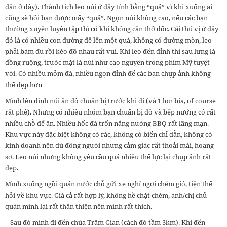
dân ở đây). Thành tích leo núi ở đây tính bằng “quả” vì khi xuống ai
cũng sẽ hỏi bạn được mấy “quả”. Ngọn núi không cao, nếu các bạn
thường xuyên luyên tập thì có khi không cần thở dốc. Cái thú vị ở đây
đó là có nhiều con đường để lên một quả, không có đường mòn, leo
phải bám đu rồi kéo đỡ nhau rất vui. Khi leo đến đỉnh thì sau lưng là
đồng ruộng, trước mặt là núi như cao nguyên trong phim Mỹ tuyệt
vời. Có nhiều mỏm đá, nhiều ngọn đỉnh để các bạn chụp ảnh không
thể đẹp hơn
Mình lên đỉnh núi ăn đồ chuẩn bị trước khi đi (và 1 lon bia, of course
rất phê). Nhưng có nhiều nhóm bạn chuẩn bị đồ và bếp nướng có rất
nhiều chỗ để ăn. Nhiều hốc đá trốn nắng nướng BBQ rất lãng mạn.
Khu vực này đặc biệt không có rác, không có biển chỉ dẫn, không có
kinh doanh nên dù đông người nhưng cảm giác rất thoải mái, hoang
sơ. Leo núi nhưng không yêu cầu quá nhiều thể lực lại chụp ảnh rất
đẹp.
Mình xuống ngồi quán nước chỗ gửi xe nghỉ ngơi chém gió, tiện thể
hỏi về khu vực. Giá cả rất hợp lý, không hề chặt chém, anh/chị chủ
quán mình lại rất thân thiện nên mình rất thích.
– Sau đó mình đi đến chùa Trăm Gian (cách đó tầm 3km). Khi đến