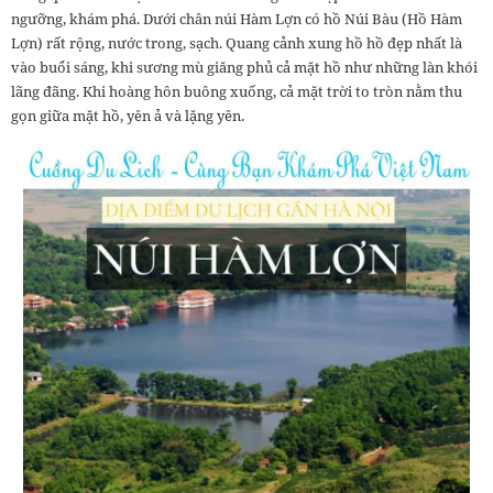
ngưỡng, khám phá. Dưới chân núi Hàm Lợn có hồ Núi Bàu (Hồ Hàm
Lợn) rất rộng, nước trong, sạch. Quang cảnh xung hồ hồ đẹp nhất là
vào buổi sáng, khi sương mù giăng phủ cả mặt hồ như những làn khói
lãng đãng. Khi hoàng hôn buông xuống, cả mặt trời to tròn nằm thu
gọn giữa mặt hồ, yên ả và lặng yên.