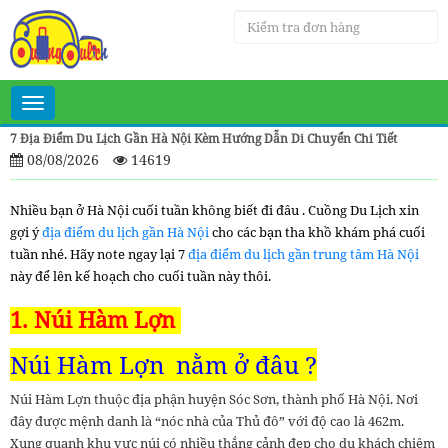
Toggle
navigation
7 Địa Điểm Du Lịch Gần Hà Nội Kèm Hướng Dẫn Di Chuyển Chi Tiết
08/08/2026
14619
Nhiều bạn ở Hà Nội cuối tuần không biết đi đâu . Cuồng Du Lịch xin
gợi ý
địa điểm du lịch gần Hà Nội
cho các bạn tha khồ khám phá cuối
tuần nhé. Hãy note ngay lại 7
địa điểm du lịch gần trung tâm Hà Nội
này để lên kế hoạch cho cuối tuần này thôi.
1. Núi Hàm Lợn
Núi Hàm Lợn nằm ở đâu ?
Núi Hàm Lợn thuộc địa phận huyện Sóc Sơn, thành phố Hà Nội. Nơi
đây được mệnh danh là “nóc nhà của Thủ đô” với độ cao là 462m.
Xung quanh khu vực núi có nhiều thắng cảnh đẹp cho du khách chiêm