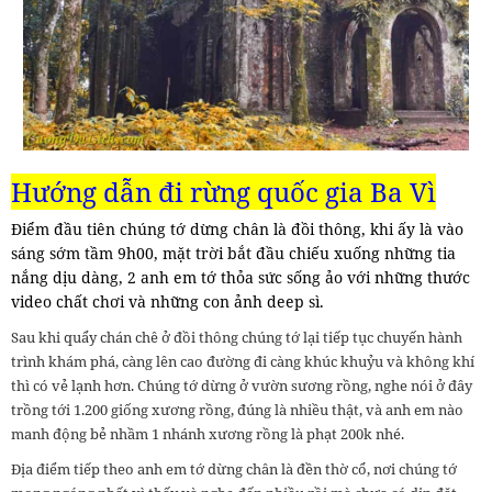
Hướng dẫn đi rừng quốc gia Ba Vì
Điểm đầu tiên chúng tớ dừng chân là đồi thông, khi ấy là vào
sáng sớm tầm 9h00, mặt trời bắt đầu chiếu xuống những tia
nắng dịu dàng, 2 anh em tớ thỏa sức sống ảo với những thước
video chất chơi và những con ảnh deep sì.
Sau khi quẩy chán chê ở đồi thông chúng tớ lại tiếp tục chuyến hành
trình khám phá, càng lên cao đường đi càng khúc khuỷu và không khí
thì có vẻ lạnh hơn. Chúng tớ dừng ở vườn sương rồng, nghe nói ở đây
trồng tới 1.200 giống xương rồng, đúng là nhiều thật, và anh em nào
manh động bẻ nhầm 1 nhánh xương rồng là phạt 200k nhé.
Địa điểm tiếp theo anh em tớ dừng chân là đền thờ cổ, nơi chúng tớ