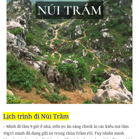
Lịch trình đi Núi Trầm
– Mình đi tầm 9 giờ ở nhà, ưỡn ẹo ăn sáng check in các kiểu mà tầm
10g15 mình đã đang gửi xe trong chùa Trầm rồi. Tuy nhiên mình