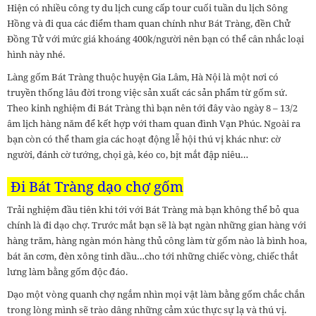
Hiện có nhiều công ty du lịch cung cấp tour cuối tuần du lịch Sông
Hồng và đi qua các điểm tham quan chính như Bát Tràng, đền Chử
Đồng Tử với mức giá khoáng 400k/người nên bạn có thể cân nhắc loại
hình này nhé.
Làng gốm Bát Tràng thuộc huyện Gia Lâm, Hà Nội là một nơi có
truyền thống lâu đời trong việc sản xuất các sản phẩm từ gốm sứ.
Theo kinh nghiệm đi Bát Tràng thì bạn nên tới đây vào ngày 8 – 13/2
âm lịch hàng năm để kết hợp với tham quan đình Vạn Phúc. Ngoài ra
bạn còn có thể tham gia các hoạt động lễ hội thú vị khác như: cờ
người, đánh cờ tướng, chọi gà, kéo co, bịt mắt đập niêu…
Đi Bát Tràng dạo chợ gốm
Trải nghiệm đầu tiên khi tới với Bát Tràng mà bạn không thể bỏ qua
chính là đi dạo chợ. Trước mắt bạn sẽ là bạt ngàn những gian hàng với
hàng trăm, hàng ngàn món hàng thủ công làm từ gốm nào là bình hoa,
bát ăn cơm, đèn xông tinh dầu…cho tới những chiếc vòng, chiếc thắt
lưng làm bằng gốm độc đáo.
Dạo một vòng quanh chợ ngắm nhìn mọi vật làm bằng gốm chắc chắn
trong lòng mình sẽ trào dâng những cảm xúc thực sự lạ và thú vị.