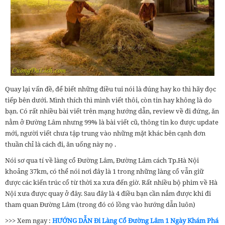
Quay lại vấn đề, để biết những điều tui nói là đúng hay ko thì hãy đọc
tiếp bên dưới. Mình thích thì mình viết thôi, còn tin hay không là do
bạn. Có rất nhiều bài viết trên mạng hướng dẫn, review về đi đứng, ăn
nằm ở Đường Lâm nhưng 99% là bài viết cũ, thông tin ko được update
mới, người viết chưa tập trung vào những mặt khác bên cạnh đơn
thuần chỉ là cách đi, ăn uống này nọ .
Nói sơ qua tí về làng cổ Đường Lâm, Đường Lâm cách Tp.Hà Nội
khoảng 37km, có thể nói nơi đây là 1 trong những làng cổ vẫn giữ
được các kiến trúc cổ từ thời xa xưa đến giờ. Rất nhiều bộ phim về Hà
Nội xưa được quay ở đây. Sau đây là 4 điều bạn cần nắm được khi đi
tham quan Đường Lâm (trong đó có lồng vào hướng dẫn luôn)
>>> Xem ngay :
HƯỚNG DẪN Đi Làng Cổ Đường Lâm 1 Ngày Khám Phá