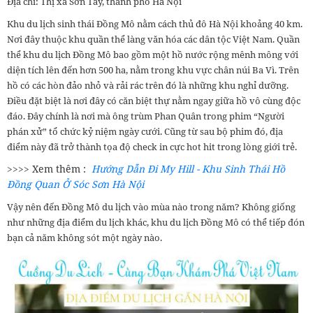
Địa chỉ: Thị xã Sơn Tây, thành phố Hà Nội
Khu du lịch sinh thái Đồng Mô nằm cách thủ đô Hà Nội khoảng 40 km.
Nơi đây thuộc khu quần thể làng văn hóa các dân tộc Việt Nam. Quần
thể khu du lịch Đồng Mô bao gồm một hồ nước rộng mênh mông với
diện tích lên đến hơn 500 ha, nằm trong khu vực chân núi Ba Vì. Trên
hồ có các hòn đảo nhỏ và rải rác trên đó là những khu nghỉ dưỡng.
Điều đặt biệt là nơi đây có căn biệt thự nằm ngay giữa hồ vô cùng độc
đáo. Đây chính là nơi mà ông trùm Phan Quân trong phim “Người
phán xử” tổ chức kỷ niệm ngày cưới. Cũng từ sau bộ phim đó, địa
điểm này đã trở thành tọa độ check in cực hot hit trong lòng giới trẻ.
>>>> Xem thêm :
Hướng Dẫn Đi My Hill - Khu Sinh Thái Hồ
Đồng Quan Ở Sóc Sơn Hà Nội
Vậy nên đến Đồng Mô du lịch vào mùa nào trong năm? Không giống
như những địa điểm du lịch khác, khu du lịch Đồng Mô có thể tiếp đón
bạn cả năm không sót một ngày nào.