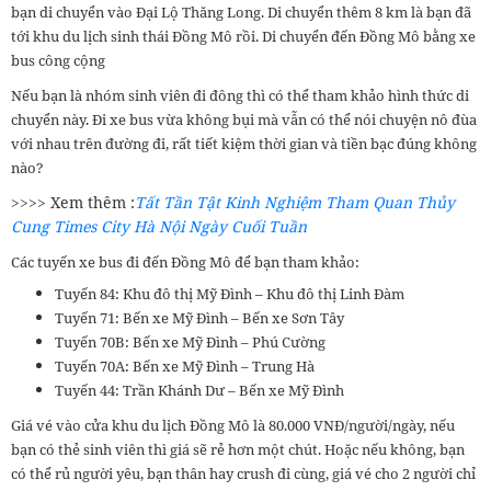
bạn di chuyển vào Đại Lộ Thăng Long. Di chuyển thêm 8 km là bạn đã
tới khu du lịch sinh thái Đồng Mô rồi. Di chuyển đến Đồng Mô bằng xe
bus công cộng
Nếu bạn là nhóm sinh viên đi đông thì có thể tham khảo hình thức di
chuyển này. Đi xe bus vừa không bụi mà vẫn có thể nói chuyện nô đùa
với nhau trên đường đi, rất tiết kiệm thời gian và tiền bạc đúng không
nào?
>>>> Xem thêm :
Tất Tần Tật Kinh Nghiệm Tham Quan Thủy
Cung Times City Hà Nội Ngày Cuối Tuần
Các tuyến xe bus đi đến Đồng Mô để bạn tham khảo:
Tuyến 84: Khu đô thị Mỹ Đình – Khu đô thị Linh Đàm
Tuyến 71: Bến xe Mỹ Đình – Bến xe Sơn Tây
Tuyến 70B: Bến xe Mỹ Đình – Phú Cường
Tuyến 70A: Bến xe Mỹ Đình – Trung Hà
Tuyến 44: Trần Khánh Dư – Bến xe Mỹ Đình
Giá vé vào cửa khu du lịch Đồng Mô là 80.000 VNĐ/người/ngày, nếu
bạn có thẻ sinh viên thì giá sẽ rẻ hơn một chút. Hoặc nếu không, bạn
có thể rủ người yêu, bạn thân hay crush đi cùng, giá vé cho 2 người chỉ