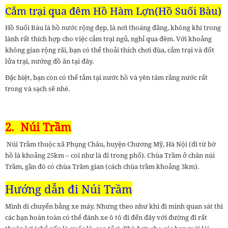
Cắm trại qua đêm Hồ Hàm Lợn(Hồ Suối Bàu)
Hồ Suối Bàu là hồ nước rộng đẹp, là nơi thoáng đãng, không khí trong
lành rất thích hợp cho việc cắm trại ngủ, nghỉ qua đêm. Với khoảng
không gian rộng rãi, bạn có thể thoải thích chơi đùa, cắm trại và đốt
lửa trại, nướng đồ ăn tại đây.
Đặc biệt, bạn còn có thể tắm tại nước hồ và yên tâm rằng nước rất
trong và sạch sẽ nhé.
2.
Núi Trầm
Núi Trầm thuộc xã Phụng Châu, huyện Chương Mỹ, Hà Nội (đi từ bờ
hồ là khoảng 25km – coi như là đi trong phố). Chùa Trầm ở chân núi
Trầm, gần đó có chùa Trăm gian (cách chùa trầm khoảng 3km).
Hướng dẫn đi Núi Trầm
Mình di chuyển bằng xe máy. Nhưng theo như khi đi mình quan sát thì
các bạn hoàn toàn có thể đánh xe ô tô đi đến đây với đường đi rất