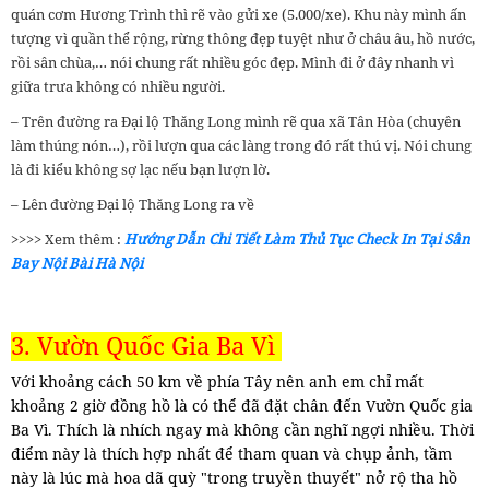
quán cơm Hương Trình thì rẽ vào gửi xe (5.000/xe). Khu này mình ấn
tượng vì quần thể rộng, rừng thông đẹp tuyệt như ở châu âu, hồ nước,
rồi sân chùa,… nói chung rất nhiều góc đẹp. Mình đi ở đây nhanh vì
giữa trưa không có nhiều người.
– Trên đường ra Đại lộ Thăng Long mình rẽ qua xã Tân Hòa (chuyên
làm thúng nón…), rồi lượn qua các làng trong đó rất thú vị. Nói chung
là đi kiểu không sợ lạc nếu bạn lượn lờ.
– Lên đường Đại lộ Thăng Long ra về
>>>> Xem thêm :
Hướng Dẫn Chi Tiết Làm Thủ Tục Check In Tại Sân
Bay Nội Bài Hà Nội
3. Vườn Quốc Gia Ba Vì
Với khoảng cách 50 km về phía Tây nên anh em chỉ mất
khoảng 2 giờ đồng hồ là có thể đã đặt chân đến Vườn Quốc gia
Ba Vì. Thích là nhích ngay mà không cần nghĩ ngợi nhiều. Thời
điểm này là thích hợp nhất để tham quan và chụp ảnh, tầm
này là lúc mà hoa dã quỳ "trong truyền thuyết" nở rộ tha hồ