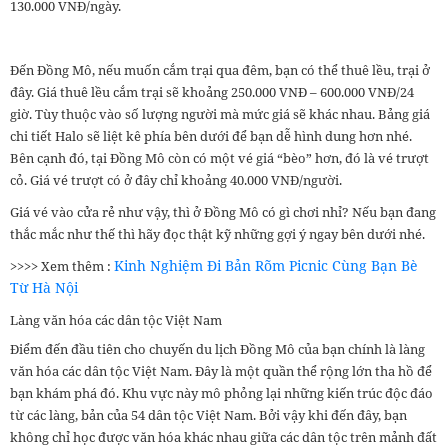
130.000 VNĐ/ngày.
Đến Đồng Mô, nếu muốn cắm trại qua đêm, bạn có thể thuê lều, trại ở
đây. Giá thuê lều cắm trại sẽ khoảng 250.000 VNĐ – 600.000 VNĐ/24
giờ. Tùy thuộc vào số lượng người mà mức giá sẽ khác nhau. Bảng giá
chi tiết Halo sẽ liệt kê phía bên dưới để bạn dễ hình dung hơn nhé.
Bên cạnh đó, tại Đồng Mô còn có một vé giá “bèo” hơn, đó là vé trượt
cỏ. Giá vé trượt có ở đây chỉ khoảng 40.000 VNĐ/người.
Giá vé vào cửa rẻ như vậy, thì ở Đồng Mô có gì chơi nhỉ? Nếu bạn đang
thắc mắc như thế thì hãy đọc thật kỹ những gợi ý ngay bên dưới nhé.
Kinh Nghiệm Đi Bản Rõm Picnic Cùng Bạn Bè
>>>> Xem thêm :
Từ Hà Nội
Làng văn hóa các dân tộc Việt Nam
Điểm đến đầu tiên cho chuyến du lịch Đồng Mô của bạn chính là làng
văn hóa các dân tộc Việt Nam. Đây là một quần thể rộng lớn tha hồ để
bạn khám phá đó. Khu vực này mô phỏng lại những kiến trúc độc đáo
từ các làng, bản của 54 dân tộc Việt Nam. Bởi vậy khi đến đây, bạn
không chỉ học được văn hóa khác nhau giữa các dân tộc trên mảnh đất