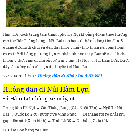
Hàm Lợn cách trung tâm thành phố Hà Nội khoảng 40km theo hướng
cao tốc Bắc Thăng Long – Nội Bài nên bạn có thể dễ dàng tìm đến. Vì
quãng đường di chuyển đến đây không mấy khó khăn nên bạn hoàn
có có thể đi bằng phương tiện cá nhân như xe máy. Bạn sẽ mất 1h cho
khoảng thời gian di chuyển từ trung tâm Hà Nội → Núi Hàm Lợn. Dưới
đây là hướng dẫn các bạn di chuyển tới Hàm Lợn:
>>>> Xem thêm :
Hướng dẫn đi Nhảy Dù ở Hà Nội
Hướng dẫn đi
Núi Hàm Lợn
Đi Hàm Lợn bằng xe máy, oto:
Trung tâm Hà Nội → Cầu Thăng Long (Cầu Nhật Tân) → Ngã Tư Nội
Bài → Quốc Lộ 2 cũ (hướng về Vĩnh Phúc) → Đi thẳng rồi rẽ phải khi
gặp biển số 1(Xem hình) → Tỉnh Lộ 35 → Đi thẳng 7k là tới.
Đi Hàm Lợn bằng xe Bus: