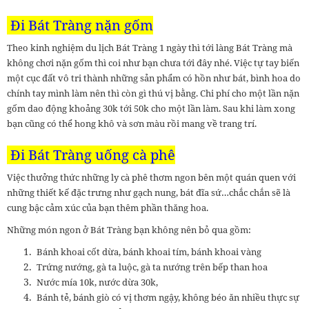
Đi Bát Tràng nặn gốm
Theo kinh nghiệm du lịch Bát Tràng 1 ngày thì tới làng Bát Tràng mà
không chơi nặn gốm thì coi như bạn chưa tới đây nhé. Việc tự tay biến
một cục đất vô tri thành những sản phẩm có hồn như bát, bình hoa do
chính tay mình làm nên thì còn gì thú vị bằng. Chi phí cho một lần nặn
gốm dao động khoảng 30k tới 50k cho một lần làm. Sau khi làm xong
bạn cũng có thể hong khô và sơn màu rồi mang về trang trí.
Đi Bát Tràng uống cà phê
Việc thưởng thức những ly cà phê thơm ngon bên một quán quen với
những thiết kế đặc trưng như gạch nung, bát đĩa sứ…chắc chắn sẽ là
cung bậc cảm xúc của bạn thêm phần thăng hoa.
Những món ngon ở Bát Tràng bạn không nên bỏ qua gồm:
Bánh khoai cốt dừa, bánh khoai tím, bánh khoai vàng
Trứng nướng, gà ta luộc, gà ta nướng trên bếp than hoa
Nước mía 10k, nước dừa 30k,
Bánh tẻ, bánh giò có vị thơm ngậy, không béo ăn nhiều thực sự