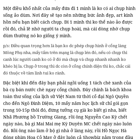
Một điều khổ nhất của mấy đứa đi 1 mình là ko có ai chụp hình
sống ảo dùm. Nơi đây sẽ tạo nên những bức ảnh đẹp, art kinh
hồn nếu bạn biết cách chụp. Đi 1 mình thì ko thể nào ảo được
rồi đó, chả lẽ nhờ người ta chụp hoài, mà cái dòng nhờ chụp
dùm thường nó ko giống ý mình.
p/s: Điều quan trọng hơn là bạn ko dc phép chụp hình ở cổng làng
Mông Phụ nha, mấy tấm trên mạng là chụp lén đó, nếu có chụp thi
canh lúc người canh ko có ở đó mà chụp và chụp nhanh nhanh ko
khéo bị la. Chụp ở trong thì dc còn ở cổng chính diện thì ko, chắc cái
đó thuộc về tâm linh tui ko rành.
Đặc biệt khi đến đây bạn phải ngồi uống 1 tách chè xanh của
bà cụ bán nước chè ngay cổng chính. Đây chính là bách khoa
toàn thư sống của lịch sử Việt Nam từ thời cổ đại Ngô Quyền
cho đến Ngô Đình Diệm, 10 mấy năm học lịch sử chỉ gói gọn
trong 10-15p thôi đó, đừng tưởng cụ già ko biết gì nha, biết
Nhã Phương bồ Trường Giang, rồi ông Nguyễn Cao Kỳ chết
ngày nào, bà gì Mai Mai mẹ Kỳ Duyên MC chết ngày nào luôn
đó. Rồi ông nào làm ở bộ gì nhà ở làng này, rồi Hồ Ngọc Hà
đóng phim Hoa Cỏ May ở đây luôn cả Showbiz nằm trong đầu