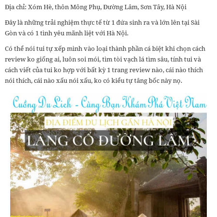
Địa chỉ: Xóm Hè, thôn Mông Phụ, Đường Lâm, Sơn Tây, Hà Nội
Đây là những trải nghiệm thực tế từ 1 đứa sinh ra và lớn lên tại Sài
Gòn và có 1 tình yêu mãnh liệt với Hà Nội.
Có thể nói tui tự xếp mình vào loại thành phần cá biệt khi chọn cách
review ko giống ai, luôn soi mói, tìm tòi vạch lá tìm sâu, tính tui và
cách viết của tui ko hợp với bất kỳ 1 trang review nào, cái nào thích
nói thích, cái nào xấu nói xấu, ko có kiểu tự tâng bốc này nọ.