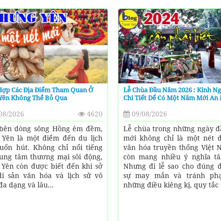
Hợp Các Địa Điểm Tham Quan Ở
Lễ Chùa Đầu Năm 2026 : Kinh N
Yên Không Thể Bỏ Qua
Chi Tiết Dể Có Một Năm Mới An
08/2026
4620
09/08/2026
bên dòng sông Hồng êm đềm,
Lễ chùa trong những ngày 
Yên là một điểm đến du lịch
mới không chỉ là một nét 
uốn hút. Không chỉ nổi tiếng
văn hóa truyền thống Việt
rung tâm thương mại sôi động,
còn mang nhiều ý nghĩa tâ
Yên còn được biết đến khi sở
Nhưng đi lễ sao cho đúng 
i sản văn hóa và lịch sử vô
sự may mắn và tránh ph
đa dạng và lâu...
những điều kiêng kị, quy tắc k