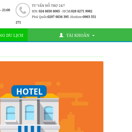
TƯ VẤN HỖ TRỢ 24/7
 - 21:00
HN:
024 6650 6065
- HCM:
028 6271 9982
Phú Quốc:
0297 6634 395
-Hotline:
0963 551
271
G DU LỊCH
TÀI KHOẢN