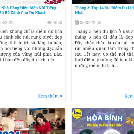
 Nhà Hàng Điện Biên Nổi Tiếng
Tháng 3: Top 14 Địa Điểm Du Lị
Bổ Rẻ Dành Cho Du Khách
Nhất
08/2026
5660
08/08/2026
Biên không chỉ là điểm du lịch
Tháng 3 nên du lịch ở đâu? 
u cảnh sắc núi rừng tuyệt đẹp
tháng 3 nên đi đâu là đẹp
ững di tích lịch sử đáng tự hào,
Đây chắc chắn là câu hỏi 
n nổi tiếng với những đặc sản
rất nhiều quan tâm trong th
tượng của vùng núi phía Bắc.
sau Tết này. Có thể nói thá
hi bạn đến đây du lịch, nên...
thời điểm lý tưởng để bạn k
những điểm du lịch...
Xem thêm
Xem