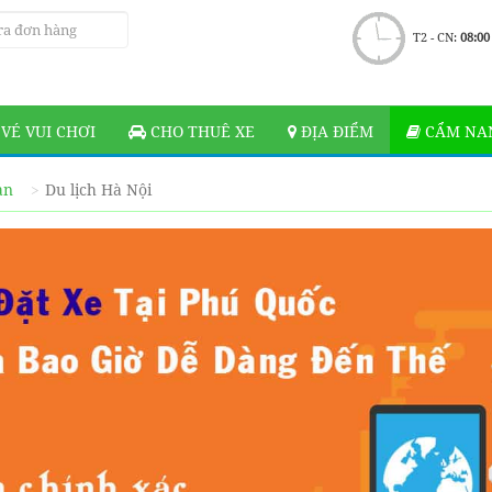
T2 - CN:
08:00
VÉ VUI CHƠI
CHO THUÊ XE
ĐỊA ĐIỂM
CẨM NAN
ạn
Du lịch Hà Nội