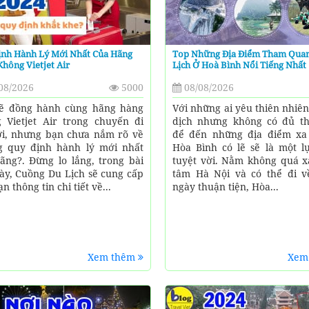
ịnh Hành Lý Mới Nhất Của Hãng
Top Những Địa Điểm Tham Qua
hông Vietjet Air
Lịch Ở Hoà Bình Nổi Tiếng Nhất
08/2026
5000
08/08/2026
ẽ đồng hành cùng hãng hàng
Với những ai yêu thiên nhiê
 Vietjet Air trong chuyến đi
dịch nhưng không có đủ th
ới, nhưng bạn chưa nắm rõ về
để đến những địa điểm xa 
 quy định hành lý mới nhất
Hòa Bình có lẽ sẽ là một l
ãng?. Đừng lo lắng, trong bài
tuyệt vời. Nằm không quá x
này, Cuồng Du Lịch sẽ cung cấp
tâm Hà Nội và có thể đi v
n thông tin chi tiết về...
ngày thuận tiện, Hòa...
Xem thêm
Xem