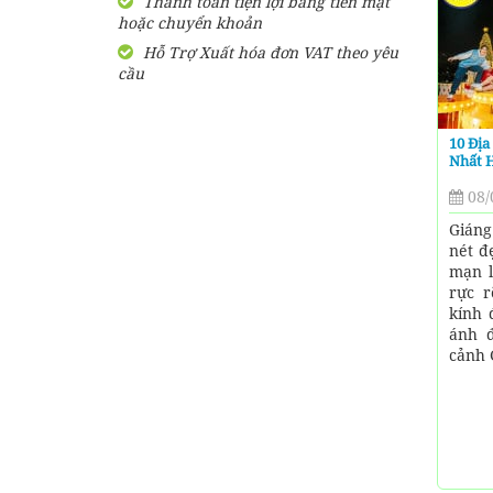
Thanh toán tiện lợi bằng tiền mặt
hoặc chuyển khoản
SHARE Cẩm nang du lịch
Măng Đen tự túc từ A-Z
Hỗ Trợ Xuất hóa đơn VAT theo yêu
cầu
HƯỚNG DẪN đi phượt Đảo
Thạnh An - Cần Giờ - Hồ
Chí Minh từ A-Z
10 Địa
Nhất H
Hướng Dẫn Đi Tà Đùng -
08/
Vịnh Hạ Long trên cạn ở
Tây Nguyên
Giáng
nét đ
mạn l
rực r
kính 
ánh đ
cảnh 