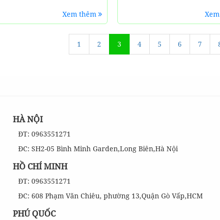
Xem thêm
Xem
1
2
3
4
5
6
7
HÀ NỘI
ĐT: 0963551271
ĐC: SH2-05 Bình Minh Garden,Long Biên,Hà Nội
HỒ CHÍ MINH
ĐT: 0963551271
ĐC: 608 Phạm Văn Chiêu, phường 13,Quận Gò Vấp,HCM
PHÚ QUỐC