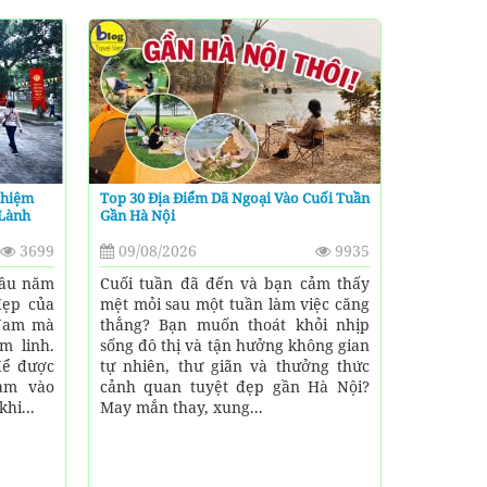
ghiệm
Top 30 Địa Điểm Dã Ngoại Vào Cuối Tuần
 Lành
Gần Hà Nội
3699
09/08/2026
9935
đầu năm
Cuối tuần đã đến và bạn cảm thấy
đẹp của
mệt mỏi sau một tuần làm việc căng
 Nam mà
thẳng? Bạn muốn thoát khỏi nhịp
m linh.
sống đô thị và tận hưởng không gian
để được
tự nhiên, thư giãn và thưởng thức
ạm vào
cảnh quan tuyệt đẹp gần Hà Nội?
hi...
May mắn thay, xung...