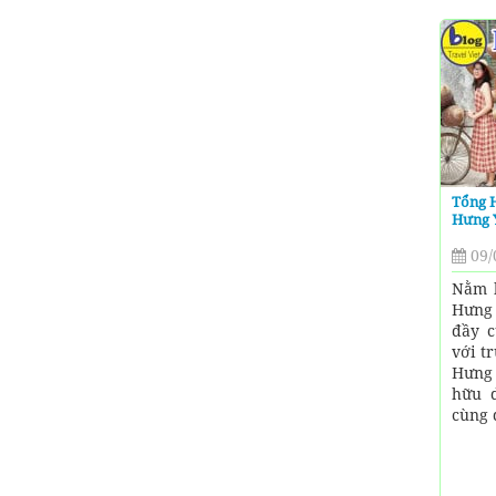
Tổng 
Hưng 
09/
Nằm 
Hưng 
đầy c
với t
Hưng 
hữu d
cùng 