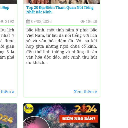
ch Đẹp
Top 20 Địa Điểm Tham Quan Nổi Tiếng
Nhất Bắc Ninh
2192
09/08/2026
18628
Du lịch
Bắc Ninh, một tỉnh nằm ở phía Bắc
 nhất ?
Việt Nam, từ lâu đã nổi tiếng với lịch
mà được
sử và văn hóa đậm đà. Với sự kết
ời gian
hợp giữa những ngôi chùa cổ kính,
ng 3 là
đền thờ linh thiêng và những di sản
hám phá
văn hóa độc đáo, Bắc Ninh thu hút
du khách...
 thêm
Xem thêm