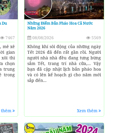
n Du
Những Điểm Bắn Pháo Hoa Cả Nước
Năm 2026
7467
08/08/2026
5569
n, mê xê
Không khí sôi động của những ngày
ời gian
Tết 2026 đã đến rất gần rồi. Người
xôi thì
người nhà nhà đều đang tưng bừng
ựa chọn
sắm Tết, trang trí nhà cửa,... Vậy
a trung
bạn đã cập nhật lịch bắn pháo hoa
ề trong
và có lên kế hoạch gì cho năm mới
sắp đến...
 thêm
Xem thêm