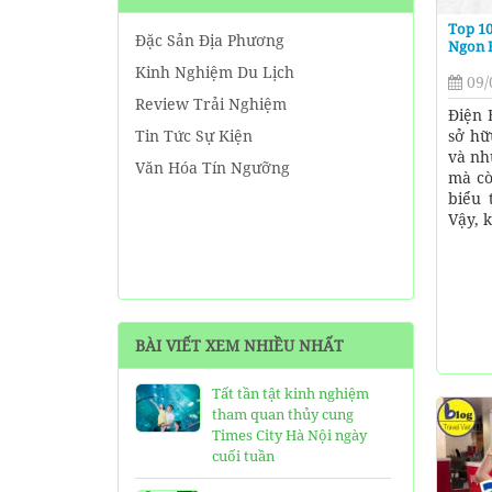
Top 10
Đặc Sản Địa Phương
Ngon 
Kinh Nghiệm Du Lịch
09/
Review Trải Nghiệm
Điện 
sở hữ
Tin Tức Sự Kiện
và nh
Văn Hóa Tín Ngưỡng
mà cò
biểu 
Vậy, k
BÀI VIẾT XEM NHIỀU NHẤT
Tất tần tật kinh nghiệm
tham quan thủy cung
Times City Hà Nội ngày
cuối tuần