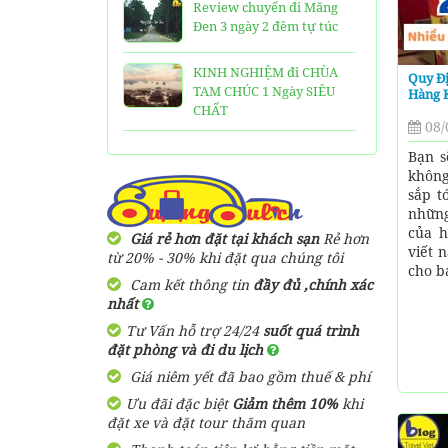
Review chuyến đi Măng
Đen 3 ngày 2 đêm tự túc
KINH NGHIỆM đi CHÙA
Quy Đ
TAM CHÚC 1 Ngày SIÊU
Hàng K
CHẤT
08/
25 Ngôi Chùa ở Sài Gòn
Bạn s
LINH THIÊNG và ĐẸP nhất
không
sắp t
những
TOP 16 địa điểm du lịch
của h
HẤP DẪN nhất việt nam:
Giá rẻ hơn đặt tại khách sạn
Rẻ hơn
viết 
Bạn đã đi được những nơi
từ 20% - 30% khi đặt qua chúng tôi
cho bạ
nào?
Cam kết thông tin
đầy đủ ,chính xác
nhất
Trọn bộ thông tin tuyến
Tư Vấn hỗ trợ 24/24
suốt quá trình
cáp treo Núi Bà Đen Tây
đặt phòng và đi du lịch
Ninh
Giá niêm yết đã bao gồm thuế & phí
HƯỚNG DẪN đi du lịch
Ưu đãi đặc biệt
Giảm thêm 10%
khi
TAM ĐẢO chi tiết kèm
đặt xe và đặt tour thăm quan
thông tin liên hệ