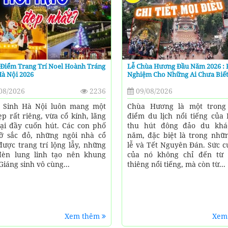
 Điểm Trang Trí Noel Hoành Tráng
Lễ Chùa Hương Đầu Năm 2026 : 
à Nội 2026
Nghiệm Cho Những Ai Chưa Biế
08/2026
2236
09/08/2026
 Sinh Hà Nội luôn mang một
Chùa Hương là một trong
ẹp rất riêng, vừa cổ kính, lãng
điểm du lịch nổi tiếng của 
ại đầy cuốn hút. Các con phố
thu hút đông đảo du khá
ỡ sắc đỏ, những ngôi nhà cổ
năm, đặc biệt là trong nhữ
được trang trí lộng lẫy, những
lễ và Tết Nguyên Đán. Sức c
èn lung linh tạo nên khung
của nó không chỉ đến từ 
Giáng sinh vô cùng...
thiêng nổi tiếng, mà còn từ...
Xem thêm
Xem