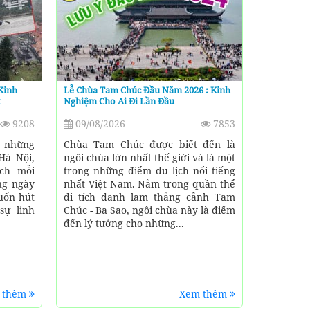
Kinh
Lễ Chùa Tam Chúc Đầu Năm 2026 : Kinh
t
Nghiệm Cho Ai Đi Lần Đầu
9208
09/08/2026
7853
 những
Chùa Tam Chúc được biết đến là
Hà Nội,
ngôi chùa lớn nhất thế giới và là một
ch mỗi
trong những điểm du lịch nổi tiếng
ng ngày
nhất Việt Nam. Nằm trong quần thể
uốn hút
di tích danh lam thắng cảnh Tam
sự linh
Chúc - Ba Sao, ngôi chùa này là điểm
đến lý tưởng cho những...
 thêm
Xem thêm