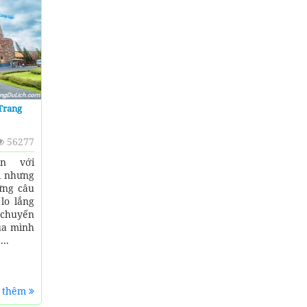
Trang
56277
n với
i nhưng
ững câu
lo lắng
huyến
ủa mình
...
 thêm