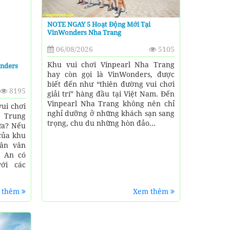
NOTE NGAY 5 Hoạt Động Mới Tại
VinWonders Nha Trang
06/08/2026
5105
Khu vui chơi Vinpearl Nha Trang
onders
hay còn gọi là VinWonders, được
biết đến như “thiên đường vui chơi
8195
giải trí” hàng đầu tại Việt Nam. Đến
Vinpearl Nha Trang không nên chỉ
ui chơi
nghỉ dưỡng ở những khách sạn sang
 Trung
trọng, chu du những hòn đảo...
ưa? Nếu
của khu
hân vân
i An có
với các
 thêm
Xem thêm