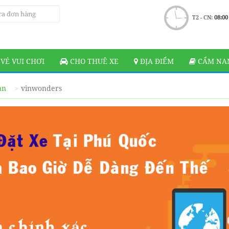
T2 - CN:
08:00
VÉ VUI CHƠI
CHO THUÊ XE
ĐỊA ĐIỂM
CẨM NAN
ạn
vinwonders