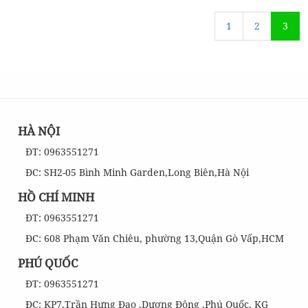
1
2
3
HÀ NỘI
ĐT: 0963551271
ĐC: SH2-05 Bình Minh Garden,Long Biên,Hà Nội
HỒ CHÍ MINH
ĐT: 0963551271
ĐC: 608 Phạm Văn Chiêu, phường 13,Quận Gò Vấp,HCM
PHÚ QUỐC
ĐT: 0963551271
ĐC: KP7,Trần Hưng Đạo ,Dương Đông ,Phú Quốc, KG