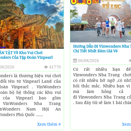
Hướng Dẫn Đi Vinwonders Nha 
Chi Tiết Nhất Kèm Giá Vé
ẦN TẬT Về Khu Vui Chơi
nders Của Tập Đoàn Vinpearl
06/08/2026
08/2026
41770
Có rất nhiều bạn đế
Vinwonders Nha Trang chơ
nders là thương hiệu vui chơi
có rất nhiều bỡ ngỡ ,có nh
đổi tên từ Vinpearl Land của
hỏi thắc mắc. Nhiều bạn vì 
đoàn Vinpearl . VinWonders
mà làm hỏng cả c
oàn bộ hệ thống các khu vui
đi Vinwonders Nha Trang c
 của Vinpearl bao gồm
. Sau đây tôi sẽ làm 1 bài chia
inWonders Nha Trang
inWonders Nam Hội An
Wonders Phú Quốc ......
Xem thêm
Xem