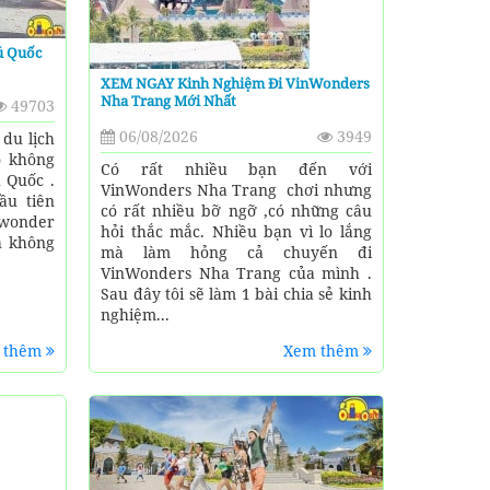
ú Quốc
XEM NGAY Kinh Nghiệm Đi VinWonders
Nha Trang Mới Nhất
49703
06/08/2026
3949
 du lịch
o không
Có rất nhiều bạn đến với
 Quốc .
VinWonders Nha Trang chơi nhưng
ầu tiên
có rất nhiều bỡ ngỡ ,có những câu
nwonder
hỏi thắc mắc. Nhiều bạn vì lo lắng
h không
mà làm hỏng cả chuyến đi
VinWonders Nha Trang của mình .
Sau đây tôi sẽ làm 1 bài chia sẻ kinh
nghiệm...
 thêm
Xem thêm