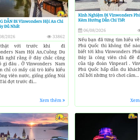
Kinh Nghiệm Đi Vinwonders Ph
Kèm Hướng Dẫn Chi Tiết
 DẪN Đi Vinwonders Hội An Chi
ầy Đủ Nhất
06/08/2026
08/2026
33862
Nếu bạn đã từng tìm hiểu về
Phú Quốc thì không thể nà
thật với trước khi đi
biết tới khu Vinwonders Phú
onders Nam Hội An,Cuồng Du
Đây là công viên chủ đề đ
đã nghĩ rằng ở đây chắc cũng
của tập đoàn Vinpearl . Vi
ó gì đâu . Ở Vinwonders Nam
Phú Quốc hấp dẫn du khác
n chỉ có mấy cái trò kiểu kiểu
chỉ bởi những trò chơi cảm...
ông viên nước, giống giống Núi
ài đợt trước đi...
Xem thêm
Xem