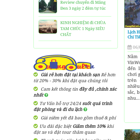
Review chuyến đi Măng
Đen 3 ngày 2 đêm tự túc
KINH NGHIỆM đi CHÙA
TAM CHÚC 1 Ngày SIÊU
Lịch 
CHẤT
Chi T
06/
25 Ngôi Chùa ở Sài Gòn
LINH THIÊNG và ĐẸP nhất
Nằm
VinW
TOP 16 địa điểm du lịch
đến 
HẤP DẪN nhất việt nam:
chơi 
Giá rẻ hơn đặt tại khách sạn
Rẻ hơn
Bạn đã đi được những nơi
trên 
từ 20% - 30% khi đặt qua chúng tôi
nào?
nhiều
Cam kết thông tin
đầy đủ ,chính xác
sắc, 
nhất
Trọn bộ thông tin tuyến
nhu...
Tư Vấn hỗ trợ 24/24
suốt quá trình
cáp treo Núi Bà Đen Tây
đặt phòng và đi du lịch
Ninh
Giá niêm yết đã bao gồm thuế & phí
HƯỚNG DẪN đi du lịch
Ưu đãi đặc biệt
Giảm thêm 10%
khi
TAM ĐẢO chi tiết kèm
đặt xe và đặt tour thăm quan
thông tin liên hệ