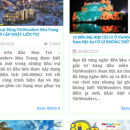
Hoạt Động VinWonders Nha Trang
iết CẬP NHẬT LIÊN TỤC
10 Điều Đặc Biệt Chỉ Có Ở VinW
Nam Hội An CỚ GÌ KHÔNG THỬ
08/2026
25884
06/08/2026
 trên đảo Hòn Tre –
onders Nha Trang được biết
Bạn đã từng nghe đến khu v
là một trong những khu vui
giải trí hàng đầu miền
giải trí đầu tiên được xây dựng
VinWonders Nam Hội An ch
diện tích 200.000m2 với rất
đã từng nghe đến sự ra đời 
 công trình hiện đại và đặc
vui chơi này nhưng lại p
bao gồm các hạng mục phục vụ
không biết VinWonders Hộ
điều gì mới, khác biệt 
VinWonders...
Xem thêm
Xem