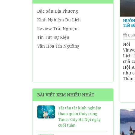
Đặc Sản Địa Phương
Kinh Nghiệm Du Lịch
HƯỚNG
Tiết Đ
Review Trải Nghiệm
06/
Tin Tức Sự Kiện
Nói 
Văn Hóa Tín Ngưỡng
Vinw
Lịch 
chả c
Hội A
như c
Thần T
BÀI VIẾT XEM NHIỀU NHẤT
Tất tần tật kinh nghiệm
tham quan thủy cung
Times City Hà Nội ngày
cuối tuần