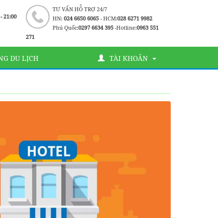
TƯ VẤN HỖ TRỢ 24/7
 - 21:00
HN:
024 6650 6065
- HCM:
028 6271 9982
Phú Quốc:
0297 6634 395
-Hotline:
0963 551
271
G DU LỊCH
TÀI KHOẢN