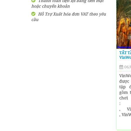
Thanh toán tiện lợi bằng tiền mặt
hoặc chuyển khoản
SHARE Cẩm nang du lịch
Măng Đen tự túc từ A-Z
Hỗ Trợ Xuất hóa đơn VAT theo yêu
cầu
HƯỚNG DẪN đi phượt Đảo
Thạnh An - Cần Giờ - Hồ
Chí Minh từ A-Z
Hướng Dẫn Đi Tà Đùng -
TẤT T
Vịnh Hạ Long trên cạn ở
VinWo
Tây Nguyên
06/
VinWo
được 
tập 
gồm t
chơi
: V
, V
, Vin