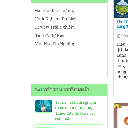
Đặc Sản Địa Phương
Kinh Nghiệm Du Lịch
Thời T
Lạng 
Review Trải Nghiệm
Tin Tức Sự Kiện
09/
Văn Hóa Tín Ngưỡng
Điều 
lịch l
Lạng 
thời 
lạng 
nóng
không?
BÀI VIẾT XEM NHIỀU NHẤT
Tất tần tật kinh nghiệm
tham quan thủy cung
Times City Hà Nội ngày
cuối tuần