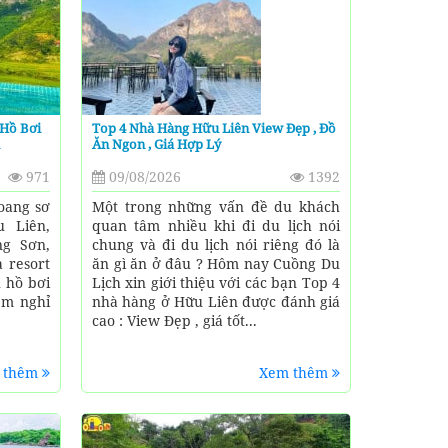
 Hồ Bơi
Top 4 Nhà Hàng Hữu Liên View Đẹp , Đồ
Ăn Ngon , Giá Hợp Lý
971
09/08/2026
1392
oang sơ
Một trong những vấn đề du khách
 Liên,
quan tâm nhiều khi đi du lịch nói
ng Sơn,
chung và đi du lịch nói riêng đó là
à resort
ăn gì ăn ở đâu ? Hôm nay Cuồng Du
u hồ bơi
Lịch xin giới thiệu với các bạn Top 4
ệm nghỉ
nhà hàng ở Hữu Liên được đánh giá
cao : View Đẹp , giá tốt...
 thêm
Xem thêm