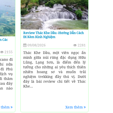
Review Thác Khe Dầu -Hướng Dẫn Cách
Đi Kèm Kinh Nghiệm
n Các
09/08/2026
2281
2155
Thác Khe Dầu, một viên ngọc ẩn
mình giữa núi rừng đặc dụng Hữu
cano đi
Lũng, Lạng Sơn, là điểm đến lý
hí nửa
tưởng cho những ai yêu thích thiên
 đi Phú
nhiên hoang sơ và muốn trải
dịch vụ
nghiệm trekking đầy thú vị. Dưới
đi thăm
đây là bài review chi tiết về Thác
Sau đây
Khe...
ạn nào
 thêm
Xem thêm