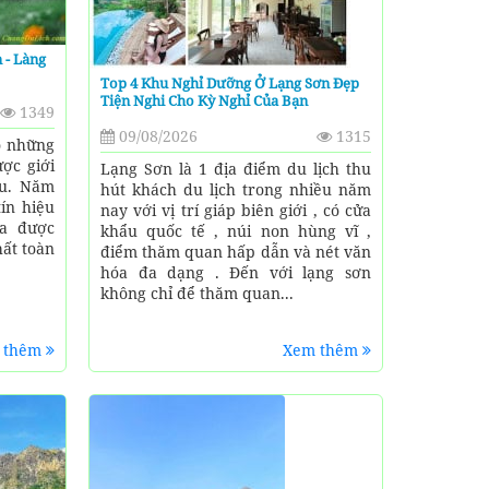
 - Làng
Top 4 Khu Nghỉ Dưỡng Ở Lạng Sơn Đẹp
Tiện Nghi Cho Kỳ Nghỉ Của Bạn
1349
09/08/2026
1315
ó những
ợc giới
Lạng Sơn là 1 địa điểm du lịch thu
ều. Năm
hút khách du lịch trong nhiều năm
ín hiệu
nay với vị trí giáp biên giới , có cửa
ừa được
khẩu quốc tế , núi non hùng vĩ ,
hất toàn
điểm thăm quan hấp dẫn và nét văn
hóa đa dạng . Đến với lạng sơn
không chỉ để thăm quan...
 thêm
Xem thêm