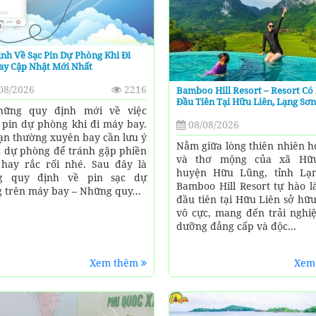
nh Về Sạc Pin Dự Phòng Khi Đi
ay Cập Nhật Mới Nhất
08/2026
2216
Bamboo Hill Resort – Resort Có
Đầu Tiên Tại Hữu Liên, Lạng Sơn
hững quy định mới về việc
pin dự phòng khi đi máy bay.
08/08/2026
ạn thường xuyên bay cần lưu ý
Nằm giữa lòng thiên nhiên h
c dự phòng để tránh gặp phiền
và thơ mộng của xã Hữu
hay rắc rối nhé. Sau đây là
huyện Hữu Lũng, tỉnh Lạ
g quy định về pin sạc dự
Bamboo Hill Resort tự hào l
 trên máy bay – Những quy...
đầu tiên tại Hữu Liên sở hữ
vô cực, mang đến trải nghi
dưỡng đẳng cấp và độc...
Xem thêm
Xem