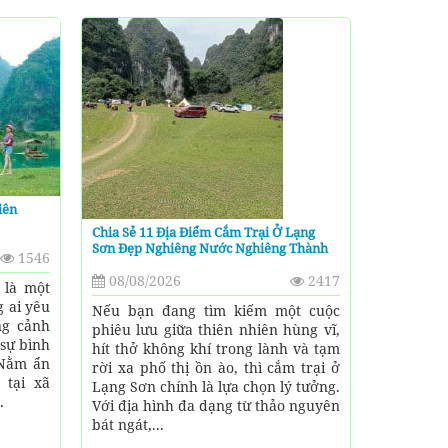
iên
Chia Sẻ 11 Địa Điểm Cắm Trại Ở Lạng
Sơn Đẹp Nghiêng Nước Nghiêng Thành
1546
08/08/2026
2417
 là một
 ai yêu
Nếu bạn đang tìm kiếm một cuộc
ng cảnh
phiêu lưu giữa thiên nhiên hùng vĩ,
sự bình
hít thở không khí trong lành và tạm
 Nằm ẩn
rời xa phố thị ồn ào, thì cắm trại ở
 tại xã
Lạng Sơn chính là lựa chọn lý tưởng.
.
Với địa hình đa dạng từ thảo nguyên
bát ngát,...