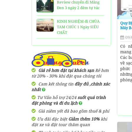
Review chuyến đi Măng
Đen 3 ngày 2 đêm tự túc
KINH NGHIỆM đi CHÙA
Quy Đị
TAM CHÚC 1 Ngày SIÊU
Máy B
CHẤT
09/
25 Ngôi Chùa ở Sài Gòn
Có n
LINH THIÊNG và ĐẸP nhất
mang 
Các b
về sạ
TOP 16 địa điểm du lịch
phức 
HẤP DẪN nhất việt nam:
Giá rẻ hơn đặt tại khách sạn
Rẻ hơn
nhữn
Bạn đã đi được những nơi
từ 20% - 30% khi đặt qua chúng tôi
phòng
nào?
Cam kết thông tin
đầy đủ ,chính xác
nhất
Trọn bộ thông tin tuyến
Tư Vấn hỗ trợ 24/24
suốt quá trình
cáp treo Núi Bà Đen Tây
đặt phòng và đi du lịch
Ninh
Giá niêm yết đã bao gồm thuế & phí
HƯỚNG DẪN đi du lịch
Ưu đãi đặc biệt
Giảm thêm 10%
khi
TAM ĐẢO chi tiết kèm
đặt xe và đặt tour thăm quan
thông tin liên hệ