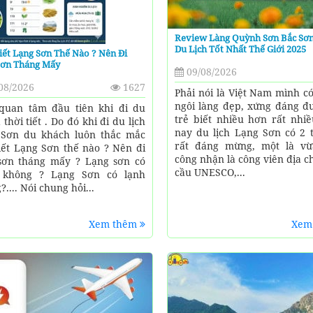
Review Làng Quỳnh Sơn Bắc Sơn
Du Lịch Tốt Nhất Thế Giới 2025
iết Lạng Sơn Thế Nào ? Nên Đi
Sơn Tháng Mấy
09/08/2026
08/2026
1627
Phải nói là Việt Nam mình c
ngôi làng đẹp, xứng đáng đư
quan tâm đầu tiên khi đi du
trẻ biết nhiều hơn rất nhi
à thời tiết . Do đó khi đi du lịch
nay du lịch Lạng Sơn có 2 t
Sơn du khách luôn thắc mắc
rất đáng mừng, một là v
tiết Lạng Sơn thế nào ? Nên đi
công nhận là công viên địa c
sơn tháng mấy ? Lạng sơn có
cầu UNESCO,...
 không ? Lạng Sơn có lạnh
.... Nói chung hỏi...
Xem thêm
Xem