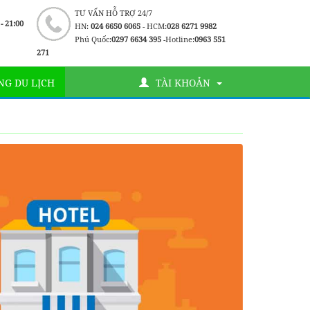
TƯ VẤN HỖ TRỢ 24/7
 - 21:00
HN:
024 6650 6065
- HCM:
028 6271 9982
Phú Quốc:
0297 6634 395
-Hotline:
0963 551
271
G DU LỊCH
TÀI KHOẢN