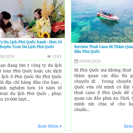
y Du Lịch Phú Quốc Xanh - Hơn 10
huyên Tour Du Lịch Phú Quốc
Review Thuê Cano Đi Thăm Qua
Đảo Phú Quốc
08/2026
1181
09/08/2026
ạn đang tìm 1 công ty du lịch
Đi Phú Quốc mà không thuê 
t tour Phú Quốc hoặc các dịch
thăm quan các đảo thì p
 lịch ở Phú Quốc thì Phú Quốc
chuyến đi . Trong chuyến
là địa chỉ hàng đầu cho bạn .
Quốc vừa rồi mình có đặt 
kinh nghiệm hơn 10 năm tổ
thuê cano ở Phú Quốc để 
tour du lịch Phú Quốc , phục
quan các đảo phía An Thới. 
n 10.000 lượt...
mình xin chia sẻ cho b
chuẩn...
Xem thêm
Xem