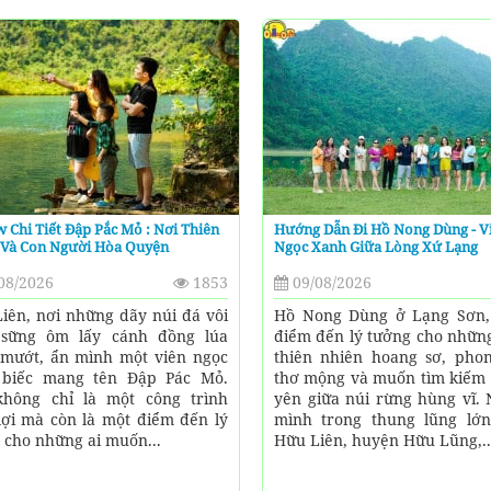
 Chi Tiết Đập Pắc Mỏ : Nơi Thiên
Hướng Dẫn Đi Hồ Nong Dùng - V
 Và Con Người Hòa Quyện
Ngọc Xanh Giữa Lòng Xứ Lạng
08/2026
1853
09/08/2026
iên, nơi những dãy núi đá vôi
Hồ Nong Dùng ở Lạng Sơn,
 sững ôm lấy cánh đồng lúa
điểm đến lý tưởng cho những
mướt, ẩn mình một viên ngọc
thiên nhiên hoang sơ, pho
 biếc mang tên Đập Pác Mỏ.
thơ mộng và muốn tìm kiếm 
hông chỉ là một công trình
yên giữa núi rừng hùng vĩ.
lợi mà còn là một điểm đến lý
mình trong thung lũng lớn
 cho những ai muốn...
Hữu Liên, huyện Hữu Lũng,..