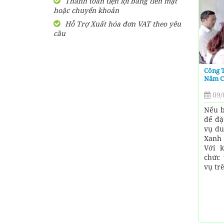
Thanh toán tiện lợi bằng tiền mặt
hoặc chuyển khoản
SHARE Cẩm nang du lịch
Măng Đen tự túc từ A-Z
Hỗ Trợ Xuất hóa đơn VAT theo yêu
cầu
HƯỚNG DẪN đi phượt Đảo
Thạnh An - Cần Giờ - Hồ
Chí Minh từ A-Z
Công T
Năm C
Hướng Dẫn Đi Tà Đùng -
Vịnh Hạ Long trên cạn ở
09/
Tây Nguyên
Nếu b
để đặ
vụ du
Xanh 
Với 
chức 
vụ trê