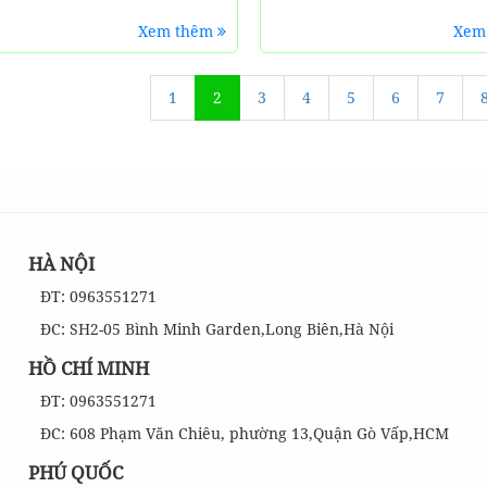
Xem thêm
Xem
1
2
3
4
5
6
7
HÀ NỘI
ĐT: 0963551271
ĐC: SH2-05 Bình Minh Garden,Long Biên,Hà Nội
HỒ CHÍ MINH
ĐT: 0963551271
ĐC: 608 Phạm Văn Chiêu, phường 13,Quận Gò Vấp,HCM
PHÚ QUỐC