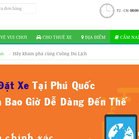
T2 - CN:
08:00
VÉ VUI CHƠI
CHO THUÊ XE
ĐỊA ĐIỂM
CẨM NAN
ạn
Hãy khám phá cùng Cuồng Du Lịch