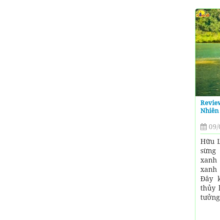
Review
Nhiên
09/
Hữu L
sừng
xanh 
xanh
Đây k
thủy 
tưởng