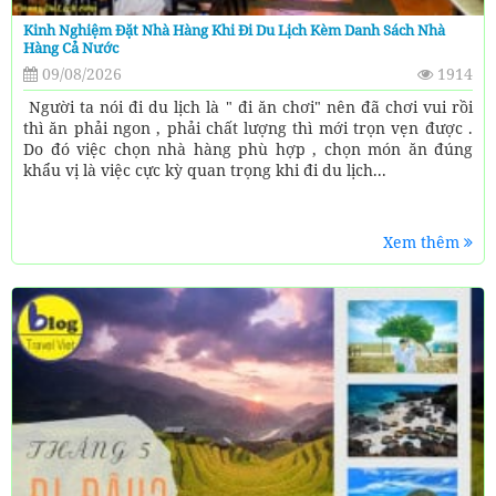
Kinh Nghiệm Đặt Nhà Hàng Khi Đi Du Lịch Kèm Danh Sách Nhà
Hàng Cả Nước
09/08/2026
1914
Người ta nói đi du lịch là " đi ăn chơi" nên đã chơi vui rồi
thì ăn phải ngon , phải chất lượng thì mới trọn vẹn được .
Do đó việc chọn nhà hàng phù hợp , chọn món ăn đúng
khẩu vị là việc cực kỳ quan trọng khi đi du lịch...
Xem thêm