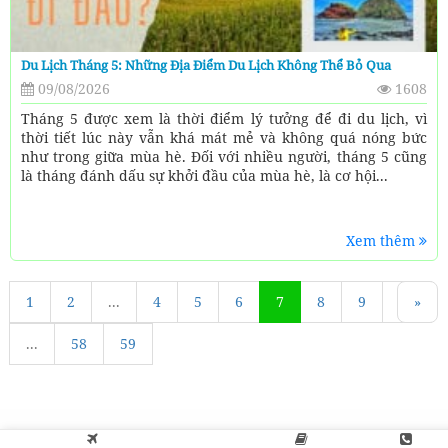
Du Lịch Tháng 5: Những Địa Điểm Du Lịch Không Thể Bỏ Qua
09/08/2026
1608
Tháng 5 được xem là thời điểm lý tưởng để đi du lịch, vì
thời tiết lúc này vẫn khá mát mẻ và không quá nóng bức
như trong giữa mùa hè. Đối với nhiều người, tháng 5 cũng
là tháng đánh dấu sự khởi đầu của mùa hè, là cơ hội...
Xem thêm
1
«
2
...
4
5
6
7
8
9
10
»
...
58
59