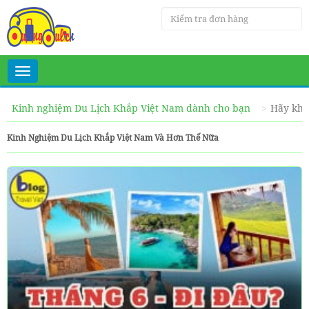
Toggle
navigation
Kinh nghiệm Du Lịch Khắp Việt Nam dành cho bạn
Hãy khá
Kinh Nghiệm Du Lịch Khắp Việt Nam Và Hơn Thế Nữa