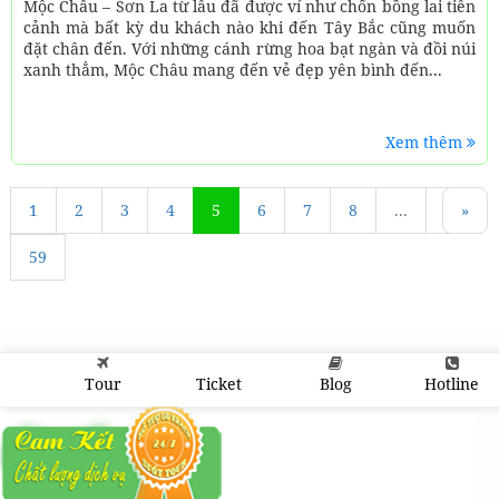
Mộc Châu – Sơn La từ lâu đã được ví như chốn bồng lai tiên
cảnh mà bất kỳ du khách nào khi đến Tây Bắc cũng muốn
đặt chân đến. Với những cánh rừng hoa bạt ngàn và đồi núi
xanh thẳm, Mộc Châu mang đến vẻ đẹp yên bình đến...
Xem thêm
1
«
2
3
4
5
6
7
8
...
58
»
59
Tour
Ticket
Blog
Hotline