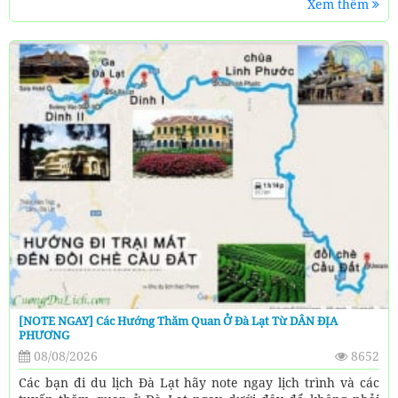
Xem thêm
[NOTE NGAY] Các Hướng Thăm Quan Ở Đà Lạt Từ DÂN ĐỊA
PHƯƠNG
08/08/2026
8652
Các bạn đi du lịch Đà Lạt hãy note ngay lịch trình và các