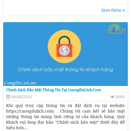
Xem thêm
Chính Sách Bảo Mật Thông Tin Tại CuongDuLich.Com
08/08/2026
8660
Khi quý truy cập thông tin và đặt dịch vụ tại website
https://cuongdulich.com/ . Chúng tôi cam kết sẽ bảo mật
những thông tin mang tính riêng tư của khách hàng. Quý
khách vui lòng đọc bản “Chính sách bảo mật” dưới đây để
hiểu hơn...