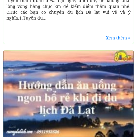
tuyến thăm quan ở Đà Lạt ngay dưới đây để không phải
lòng vòng hàng chục km để kiếm điểm thăm quan nhé.
CHúc các bạn có chuyến du lịch Đà lạt vui vẻ và ý
nghĩa.1.Tuyến du...
Xem thêm