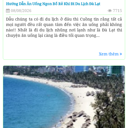
Hướng Dẫn Ăn Uống Ngon Bổ Rẻ Khi Đi Du Lịch Đà Lạt
08/08/2026
7715
Dẫu chúng ta có đi du lịch ở đâu thì Cuồng tin rằng tất cả
mọi người đều rất quan tâm đến việc ăn uống phải không
nào!! Nhất là đi du lịch nhũng nơi lạnh như là Đà Lạt thì
chuyện ăn uống lại càng là điều tối quan trọng...
Xem thêm