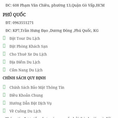
ĐC: 608 Phạm Văn Chiêu, phường 13,Quận Gò Vấp,HCM
PHÚ QUỐC
ĐT: 0963551271
ĐC: KP7,Trần Hưng Đạo ,Dương Đông ,Phú Quốc, KG
Đặt Tour Du Lịch
Đặt Phòng Khách Sạn
Cho Thuê Xe Du Lịch
Địa Điểm Du Lịch
Cẩm Nang Du Lịch
CHÍNH SÁCH QUY ĐỊNH
Chính Sách Bảo Mật Thông Tin
Điều Khoản Chung
Hướng Dẫn Đặt Dịch Vụ
Về Cuồng Du Lịch