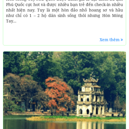
Phú Quốc cực hot và được nhiều bạn trẻ đến check-in nhiều
nhất hiện nay. Tuy là một hòn đảo nhỏ hoang sơ và hầu
như chỉ có 1 – 2 hộ dân sinh sống thôi nhưng Hòn Móng
Tay...
Xem thêm