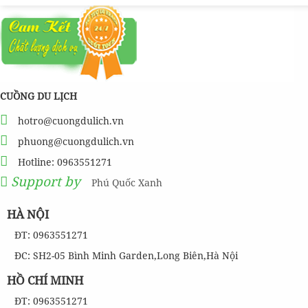
CUỒNG DU LỊCH
hotro@cuongdulich.vn
phuong@cuongdulich.vn
Hotline: 0963551271
Support by
Phú Quốc Xanh
HÀ NỘI
ĐT: 0963551271
ĐC: SH2-05 Bình Minh Garden,Long Biên,Hà Nội
HỒ CHÍ MINH
ĐT: 0963551271