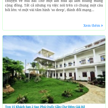
chuyện về núi Bài Thơ một lần nữa lại làm hoang mang
cộng đồng. Tất cả nhưng vụ việc nói trên có chung một câu
hỏi lớn: vì một vài tấm hình 'so deep', đánh đổi mạng...
Xem thêm
Top 15 Khách Sạn 2 Sao Phú Quốc Gần Chợ Đêm Giá Rẻ