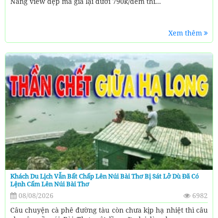
Nẵng view đẹp mà giá lại dưới 790k/đêm thì...
Xem thêm
Khách Du Lịch Vẫn Bất Chấp Lên Núi Bài Thơ Bị Sát Lở Dù Đã Có
Lệnh Cấm Lên Núi Bài Thơ
08/08/2026
6982
Câu chuyện cà phê đường tàu còn chưa kịp hạ nhiệt thì câu