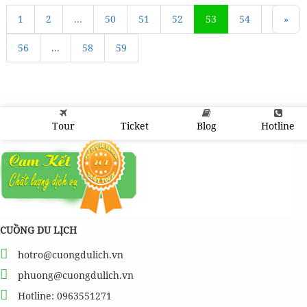
1
«
2
...
50
51
52
53
54
55
»
56
...
58
59
Tour
Ticket
Blog
Hotline
CUỒNG DU LỊCH
hotro@cuongdulich.vn
phuong@cuongdulich.vn
Hotline: 0963551271