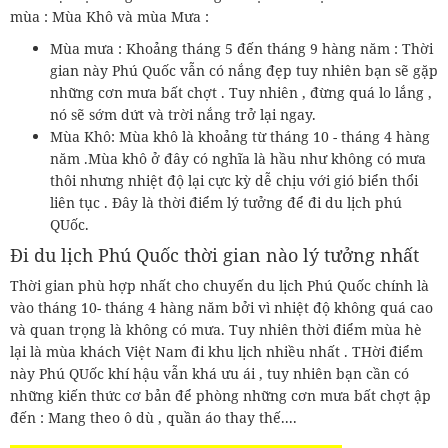
mùa : Mùa Khô và mùa Mưa :
Mùa mưa : Khoảng tháng 5 đến tháng 9 hàng năm : Thời
gian này Phú Quốc vẫn có nắng đẹp tuy nhiên bạn sẽ gặp
những cơn mưa bất chợt . Tuy nhiên , đừng quá lo lắng ,
nó sẽ sớm dứt và trời nắng trở lại ngay.
Mùa Khô: Mùa khô là khoảng từ tháng 10 - tháng 4 hàng
năm .Mùa khô ở đây có nghĩa là hầu như không có mưa
thôi nhưng nhiệt độ lại cực kỳ dễ chịu với gió biển thổi
liên tục . Đây là thời điểm lý tưởng để đi du lịch phú
QUốc.
Đi du lịch Phú Quốc thời gian nào lý tưởng nhất
Thời gian phù hợp nhất cho chuyến du lịch Phú Quốc chính là
vào tháng 10- tháng 4 hàng năm bởi vì nhiệt độ không quá cao
và quan trọng là không có mưa. Tuy nhiên thời điểm mùa hè
lại là mùa khách Việt Nam đi khu lịch nhiều nhất . THời điểm
này Phú QUốc khí hậu vẫn khá ưu ái , tuy nhiên bạn cần có
những kiến thức cơ bản để phòng những cơn mưa bất chợt ập
đến : Mang theo ô dù , quần áo thay thế....