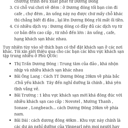
chương trình đều xuất phát từ Dương Đông
Có chỗ vui chơi về đêm : ở Dương đông tối bạn còn đi
cafe , chợ đêm , ăn uống này nọ được chứ mấy chỗ khác
thì chẳng biết đi đâu , lại lên Dương Đông rồi mất ối tiền.
Có nhiều dịch vụ : Đương dông có đầy đủ các dịch vụ từ
cơ bản đến cao cấp , từ nhỏ đến lớn : ăn uống , cafe,
hạng khách sạn khác nhau.
Tuy nhiên tùy vào sở thích bạn có thể đặt khách sạn ở các nơi
khác. Tôi xin giới thiệu qua cho các bạn các khu vực khách sạn
tập trung nhiều ở Phú QUốc:
Thị Trấn Dương Đông : Trung tâm của đảo , khá nhộn
nhịp và nhiều khách sạn khác nhau
Bãi Ông Lang : Cách TT Dương Đông 20km về phía bắc
.Chủ yếu khách Tây đến nghỉ dưỡng là chính , khá yên
tĩnh vắng vẻ.
Bãi Trường : 1 khu vực khách sạn mới khá đông đúc với
nhiều khách sạn cao cấp : Novotel , Mường Thanh ,
Sonase , Longbeach... cách Dương Đông 20km về phía
nam.
Bãi Dài : cách dương đông 40km . Khu vực này chính là
các dự án nghỉ dưỡng của Vinpearl nên mọi người hay