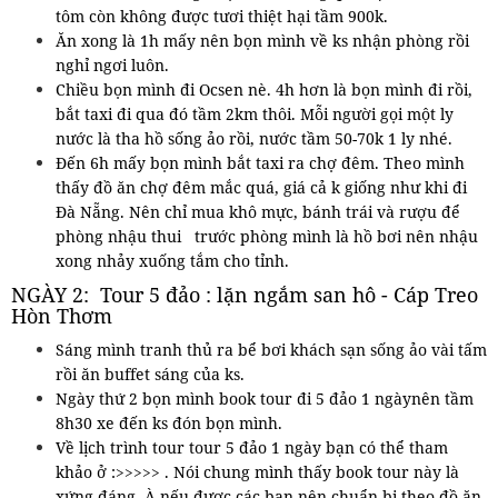
tôm còn không được tươi thiệt hại tầm 900k.
Ăn xong là 1h mấy nên bọn mình về ks nhận phòng rồi
nghỉ ngơi luôn.
Chiều bọn mình đi Ocsen nè. 4h hơn là bọn mình đi rồi,
bắt taxi đi qua đó tầm 2km thôi. Mỗi người gọi một ly
nước là tha hồ sống ảo rồi, nước tầm 50-70k 1 ly nhé.
Đến 6h mấy bọn mình bắt taxi ra chợ đêm. Theo mình
thấy đồ ăn chợ đêm mắc quá, giá cả k giống như khi đi
Đà Nẵng. Nên chỉ mua khô mực, bánh trái và rượu để
phòng nhậu thui trước phòng mình là hồ bơi nên nhậu
xong nhảy xuống tắm cho tỉnh.
NGÀY 2: Tour 5 đảo : lặn ngắm san hô - Cáp Treo
Hòn Thơm
Sáng mình tranh thủ ra bể bơi khách sạn sống ảo vài tấm
rồi ăn buffet sáng của ks.
Ngày thứ 2 bọn mình book tour đi 5 đảo 1 ngàynên tầm
8h30 xe đến ks đón bọn mình.
Về lịch trình tour tour 5 đảo 1 ngày bạn có thể tham
khảo ở :>>>>> . Nói chung mình thấy book tour này là
xứng đáng. À nếu được các bạn nên chuẩn bị theo đồ ăn