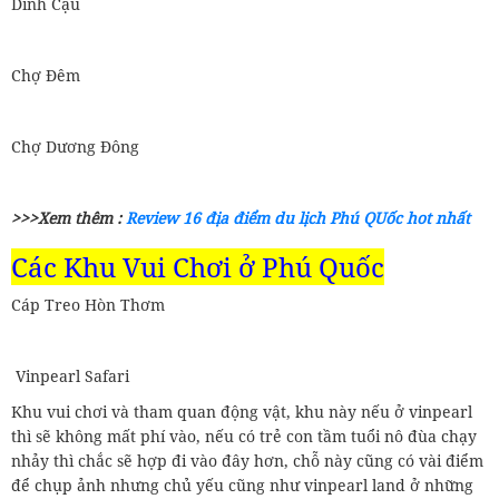
Dinh Cậu
Chợ Đêm
Chợ Dương Đông
>>>Xem thêm :
Review 16 địa điểm du lịch Phú QUốc hot nhất
Các Khu Vui Chơi ở Phú Quốc
Cáp Treo Hòn Thơm
Vinpearl Safari
Khu vui chơi và tham quan động vật, khu này nếu ở vinpearl
thì sẽ không mất phí vào, nếu có trẻ con tầm tuổi nô đùa chạy
nhảy thì chắc sẽ hợp đi vào đây hơn, chỗ này cũng có vài điểm
để chụp ảnh nhưng chủ yếu cũng như vinpearl land ở những