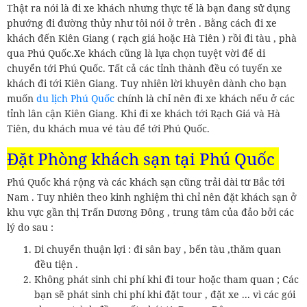
Thật ra nói là đi xe khách nhưng thực tế là bạn đang sử dụng
phướng đi đường thủy như tôi nói ở trên . Bằng cách đi xe
khách đến Kiên Giang ( rạch giá hoặc Hà Tiên ) rồi đi tàu , phà
qua Phú Quốc.Xe khách cũng là lựa chọn tuyệt vời để di
chuyển tới Phú Quốc. Tất cả các tỉnh thành đều có tuyến xe
khách đi tới Kiên Giang. Tuy nhiên lời khuyên dành cho bạn
muốn
du lịch Phú Quốc
chính là chỉ nên đi xe khách nếu ở các
tỉnh lân cận Kiên Giang. Khi đi xe khách tới Rạch Giá và Hà
Tiên, du khách mua vé tàu để tới Phú Quốc.
Đặt Phòng khách sạn tại Phú Quốc
Phú Quốc khá rộng và các khách sạn cũng trải dài từ Bắc tới
Nam . Tuy nhiên theo kinh nghiệm thì chỉ nên đặt khách sạn ở
khu vực gần thị Trấn Dương Đông , trung tâm của đảo bởi các
lý do sau :
Di chuyển thuận lợi : đi sân bay , bến tàu ,thăm quan
đều tiện .
Không phát sinh chi phí khi đi tour hoặc tham quan ; Các
bạn sẽ phát sinh chi phí khi đặt tour , đặt xe ... vì các gói