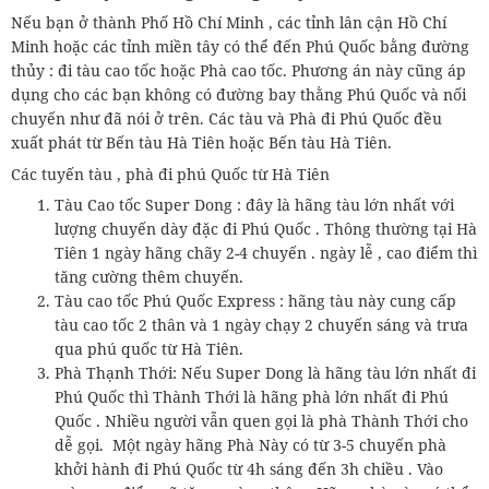
Nếu bạn ở thành Phố Hồ Chí Minh , các tỉnh lân cận Hồ Chí
Minh hoặc các tỉnh miền tây có thể đến Phú Quốc bằng đường
thủy : đi tàu cao tốc hoặc Phà cao tốc. Phương án này cũng áp
dụng cho các bạn không có đường bay thằng Phú Quốc và nối
chuyến như đã nói ở trên. Các tàu và Phà đi Phú Quốc đều
xuất phát từ Bến tàu Hà Tiên hoặc Bến tàu Hà Tiên.
Các tuyến tàu , phà đi phú Quốc từ Hà Tiên
Tàu Cao tốc Super Dong : đây là hãng tàu lớn nhất với
lượng chuyến dày đặc đi Phú Quốc . Thông thường tại Hà
Tiên 1 ngày hãng chãy 2-4 chuyến . ngày lễ , cao điểm thì
tăng cường thêm chuyến.
Tàu cao tốc Phú Quốc Express : hãng tàu này cung cấp
tàu cao tốc 2 thân và 1 ngày chạy 2 chuyến sáng và trưa
qua phú quốc từ Hà Tiên.
Phà Thạnh Thới: Nếu Super Dong là hãng tàu lớn nhất đi
Phú Quốc thì Thành Thới là hãng phà lớn nhất đi Phú
Quốc . Nhiều người vẫn quen gọi là phà Thành Thới cho
dễ gọi. Một ngày hãng Phà Này có từ 3-5 chuyến phà
khởi hành đi Phú Quốc từ 4h sáng đến 3h chiều . Vào