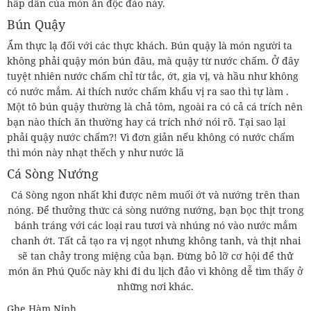
hấp dẫn của món ăn độc đáo này.
Bún Quậy
Ẩm thực lạ đối với các thực khách. Bún quậy là món người ta
không phải quậy món bún đâu, mà quậy từ nước chấm. Ở đây
tuyệt nhiên nước chấm chỉ từ tắc, ớt, gia vị, và hầu như không
có nước mắm. Ai thích nước chấm khẩu vị ra sao thì tự làm .
Một tô bún quậy thường là chả tôm, ngoài ra có cả cá trích nên
bạn nào thích ăn thường hay cá trích nhớ nói rõ. Tại sao lại
phải quậy nước chấm?! Vì đơn giản nếu không có nước chấm
thì món này nhạt thếch y như nước lã
Cá Sòng Nướng
Cá Sòng ngon nhất khi được nêm muối ớt và nướng trên than
nóng. Để thưởng thức cá sòng nướng nướng, bạn bọc thịt trong
bánh tráng với các loại rau tươi và nhúng nó vào nước mắm
chanh ớt. Tất cả tạo ra vị ngọt nhưng không tanh, và thịt nhai
sẽ tan chảy trong miệng của bạn. Đừng bỏ lỡ cơ hội để thử
món ăn Phú Quốc này khi đi du lịch đảo vì không dễ tìm thấy ở
những nơi khác.
Ghẹ Hàm Ninh