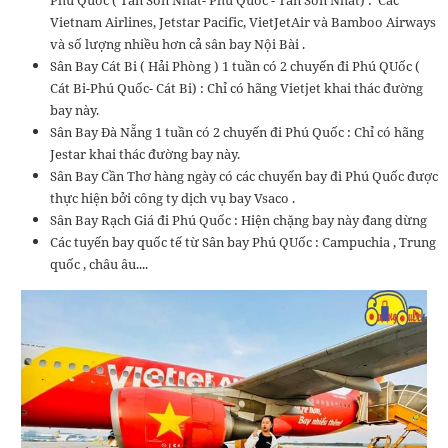
Phú Quốc ( Tân Sơn Nhất- Phú Quốc - Tân Sơn Nhất) : Các
Vietnam Airlines, Jetstar Pacific, VietJetAir và Bamboo Airways
và số lượng nhiều hơn cả sân bay Nội Bài .
Sân Bay Cát Bi ( Hải Phòng ) 1 tuần có 2 chuyến đi Phú QUốc (
Cát Bi-Phú Quốc- Cát Bi) : Chỉ có hãng Vietjet khai thác đường
bay này.
Sân Bay Đà Nẵng 1 tuần có 2 chuyến đi Phú Quốc : Chỉ có hãng
Jestar khai thác đường bay này.
Sân Bay Cần Thơ hàng ngày có các chuyến bay đi Phú Quốc được
thực hiện bởi công ty dịch vụ bay Vsaco .
Sân Bay Rạch Giá đi Phú Quốc : Hiện chặng bay này đang dừng
Các tuyến bay quốc tế từ Sân bay Phú QUốc : Campuchia , Trung
quốc , châu âu....