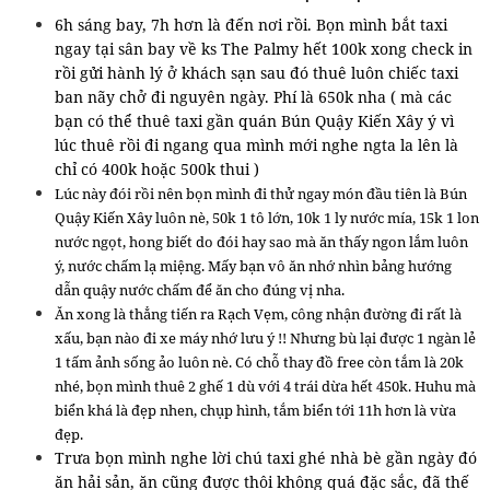
6h sáng bay, 7h hơn là đến nơi rồi. Bọn mình bắt taxi
ngay tại sân bay về ks The Palmy hết 100k xong check in
rồi gửi hành lý ở khách sạn sau đó thuê luôn chiếc taxi
ban nãy chở đi nguyên ngày. Phí là 650k nha ( mà các
bạn có thể thuê taxi gần quán Bún Quậy Kiến Xây ý vì
lúc thuê rồi đi ngang qua mình mới nghe ngta la lên là
chỉ có 400k hoặc 500k thui )
Lúc này đói rồi nên bọn mình đi thử ngay món đầu tiên là Bún
Quậy Kiến Xây luôn nè, 50k 1 tô lớn, 10k 1 ly nước mía, 15k 1 lon
nước ngọt, hong biết do đói hay sao mà ăn thấy ngon lắm luôn
ý, nước chấm lạ miệng. Mấy bạn vô ăn nhớ nhìn bảng hướng
dẫn quậy nước chấm để ăn cho đúng vị nha.
Ăn xong là thẳng tiến ra Rạch Vẹm, công nhận đường đi rất là
xấu, bạn nào đi xe máy nhớ lưu ý !! Nhưng bù lại được 1 ngàn lẻ
1 tấm ảnh sống ảo luôn nè. Có chỗ thay đồ free còn tắm là 20k
nhé, bọn mình thuê 2 ghế 1 dù với 4 trái dừa hết 450k. Huhu mà
biển khá là đẹp nhen, chụp hình, tắm biển tới 11h hơn là vừa
đẹp.
Trưa bọn mình nghe lời chú taxi ghé nhà bè gần ngày đó
ăn hải sản, ăn cũng được thôi không quá đặc sắc, đã thế