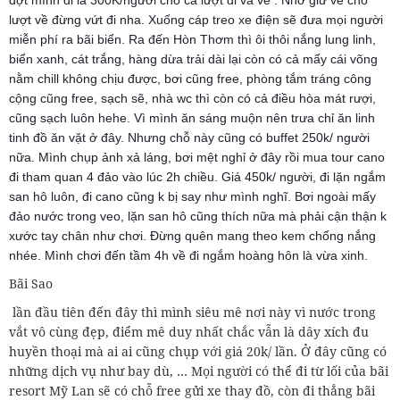
đợt mình đi là 300K/người cho cả lượt đi và về . Nhớ giữ vé cho
lượt về đừng vứt đi nha. Xuống cáp treo xe điện sẽ đưa mọi người
miễn phí ra bãi biển. Ra đến Hòn Thơm thì ôi thôi nắng lung linh,
biển xanh, cát trắng, hàng dừa trải dài lại còn có cả mấy cái võng
nằm chill không chịu được, bơi cũng free, phòng tắm tráng công
cộng cũng free, sạch sẽ, nhà wc thì còn có cả điều hòa mát rượi,
cũng sạch luôn hehe. Vì mình ăn sáng muộn nên trưa chỉ ăn linh
tinh đồ ăn vặt ở đây. Nhưng chỗ này cũng có buffet 250k/ người
nữa. Mình chụp ảnh xả láng, bơi mệt nghỉ ở đây rồi mua tour cano
đi tham quan 4 đảo vào lúc 2h chiều. Giá 450k/ người, đi lặn ngắm
san hô luôn, đi cano cũng k bị say như mình nghĩ. Bơi ngoài mấy
đảo nước trong veo, lặn san hô cũng thích nữa mà phải cận thận k
xước tay chân như chơi. Đừng quên mang theo kem chống nắng
nhée. Mình chơi đến tầm 4h về đi ngắm hoàng hôn là vừa xinh.
Bãi Sao
lần đầu tiên đến đây thì mình siêu mê nơi này vì nước trong
vắt vô cùng đẹp, điểm mê duy nhất chắc vẫn là dây xích đu
huyền thoại mà ai ai cũng chụp với giá 20k/ lần. Ở đây cũng có
những dịch vụ như bay dù, … Mọi người có thể đi từ lối của bãi
resort Mỹ Lan sẽ có chỗ free gửi xe thay đồ, còn đi thẳng bãi