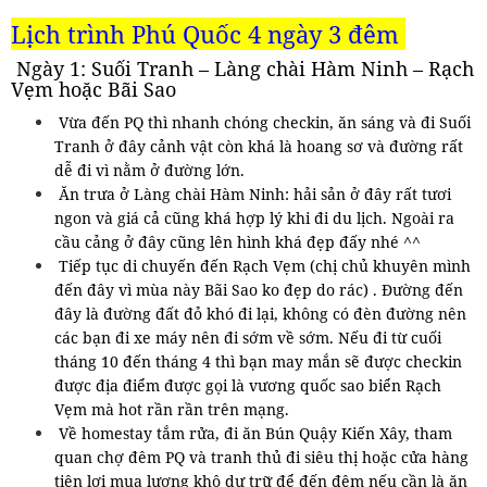
Lịch trình Phú Quốc 4 ngày 3 đêm
Ngày 1: Suối Tranh – Làng chài Hàm Ninh – Rạch
Vẹm hoặc Bãi Sao
Vừa đến PQ thì nhanh chóng checkin, ăn sáng và đi Suối
Tranh ở đây cảnh vật còn khá là hoang sơ và đường rất
dễ đi vì nằm ở đường lớn.
Ăn trưa ở Làng chài Hàm Ninh: hải sản ở đây rất tươi
ngon và giá cả cũng khá hợp lý khi đi du lịch. Ngoài ra
cầu cảng ở đây cũng lên hình khá đẹp đấy nhé ^^
Tiếp tục di chuyến đến Rạch Vẹm (chị chủ khuyên mình
đến đây vì mùa này Bãi Sao ko đẹp do rác) . Đường đến
đây là đường đất đỏ khó đi lại, không có đèn đường nên
các bạn đi xe máy nên đi sớm về sớm. Nếu đi từ cuối
tháng 10 đến tháng 4 thì bạn may mắn sẽ được checkin
được địa điểm được gọi là vương quốc sao biển Rạch
Vẹm mà hot rần rần trên mạng.
Về homestay tắm rửa, đi ăn Bún Quậy Kiến Xây, tham
quan chợ đêm PQ và tranh thủ đi siêu thị hoặc cửa hàng
tiện lợi mua lương khô dự trữ để đến đêm nếu cần là ăn