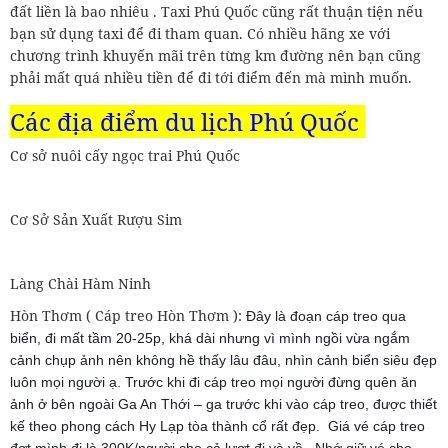
đất liền là bao nhiêu . Taxi Phú Quốc cũng rất thuận tiện nếu
bạn sử dụng taxi để đi tham quan. Có nhiều hãng xe với
chương trình khuyến mãi trên từng km đường nên bạn cũng
phải mất quá nhiều tiền để đi tới điểm đến mà mình muốn.
Các địa điểm du lịch Phú Quốc
Cơ sở nuôi cấy ngọc trai Phú Quốc
Cơ Sở Sản Xuất Rượu Sim
Làng Chài Hàm Ninh
Hòn Thơm ( Cáp treo Hòn Thơm ):
Đây là đoạn cáp treo qua
biển, đi mất tầm 20-25p, khá dài nhưng vì mình ngồi vừa ngắm
cảnh chụp ảnh nên không hề thấy lâu đâu, nhìn cảnh biển siêu đẹp
luôn mọi người ạ. Trước khi đi cáp treo mọi người đừng quên ăn
ảnh ở bên ngoài Ga An Thới – ga trước khi vào cáp treo, được thiết
kế theo phong cách Hy Lạp tòa thành cổ rất đẹp. Giá vé cáp treo