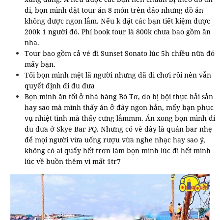
đi, bọn mình đặt tour ăn 8 món trên đảo nhưng đồ ăn
không được ngon lắm. Nếu k đặt các bạn tiết kiệm được
200k 1 người đó. Phí book tour là 800k chưa bao gồm ăn
nha.
Tour bao gồm cả vé đi Sunset Sonato lúc 5h chiều nữa đó
mấy bạn.
Tối bọn mình mệt lã người nhưng đã đi chơi rồi nên vẫn
quyết định đi đu đưa
Bọn mình ăn tối ở nhà hàng Bò Tơ, do bị bội thực hải sản
hay sao mà mình thấy ăn ở đây ngon hẳn, mấy bạn phục
vụ nhiệt tình mà thấy cưng lắmmm. Ăn xong bọn mình đi
đu đưa ở Skye Bar PQ. Nhưng có vẻ đây là quán bar nhẹ
để mọi người vừa uống rượu vừa nghe nhạc hay sao ý,
không có ai quẩy hết trơn làm bọn mình lúc đi hết mình
lúc về buồn thêm vì mất 1tr7