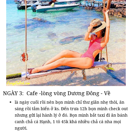
NGÀY 3: Cafe -lòng vòng Dương Đông - Về
là ngày cuối rồi nên bọn mình chỉ thư giãn nhẹ thôi, ăn
sáng rồi tắm biển ở ks. Đến trưa 12h bọn mình check out
nhưng gửi lại hành lý ở đó. Bọn mình bắt taxi đi ăn bánh
canh chả cá Hạnh, 1 tô 45k khá nhiều chả cá nha mọi
người.