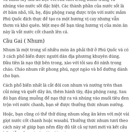
nhúng vào nước sốt đặc biệt. Các thành phần của nước sốt là
ớt băm nhỏ, tỏi, hẹ, đậu phộng rang được trộn với nước mắm
Phú Quốc đích thực để tạo ra một hương vị cay nhưng vẫn
thơm và khó quên. Một mẹo để bạn tăng hương vị của món ăn
này là vắt nước cốt chanh lên cá.
Cầu Gai ( Nhum)
Nhum là một trong số nhiều món ăn phải thử ở Phú Quốc và có
3 cách phổ biến được người dân địa phương khuyên dùng.
Đầu tiên là nạo thịt bên trong, xào với tỏi sau đó ninh trong
cháo. Cháo nhum rất phong phú, ngọt ngào và bổ dưỡng dành
cho bạn.
Cách phổ biến nhất là cắt đôi con nhum và nướng trên than
củi nóng và quết dầy ăn, thêm hành tây, đậu phộng rang. Sau
đó bạn dùng muỗng để nạo thịt ra và nhúng vào muối tiêu đen
trộn với nước chanh, bạn sẽ được thưởng thức nhum nướng.
Hoặc, bạn cũng có thể thử dùng nhum sống ăn kèm với một vài
giọt nước cốt chanh hoặc wasabi. Thưởng thức nhum tươi theo
cách này sẽ giúp bạn nếm đầy đủ tất cả sự tươi mới và kết cấu