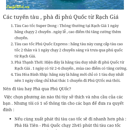
Các tuyến tàu , phà đi
phú
Quốc từ Rạch Giá
Tàu Cao tốc Super Dong : Thông thường tại Rạch Giá 1 ngày
hãng chạyy 2 chuyến . ngày lễ , cao điểm thì tăng cường thêm
chuyến.
Tàu cao tốc Phú Quốc Express : hãng tàu này cung cấp tàu cao
tốc 2 thân và 1 ngày chạy 2 chuyến sáng và trưa qua phú quốc
từ Rạch Giá.
Phà Thạnh Thới: Hiện đây là hãng tàu duy nhất đi phú Quốc từ
Rạch Giá . 1 ngày có từ 2-4 chuyến , mùa cao điểm có tăng cường.
Tàu Hòa Bình Ship: hãng này là hãng mới chỉ có 1 tàu duy nhất
nên 1 ngày cũng chỉ khai thác 1 chuyến đi Phú QUốc mà thôi.
Nên đi tàu hay Phà qua Phú QUốc?
Việc chọn phương án nào thì tùy sở thích và nhu cầu của các
bạn . Nhưng tôi có 1 số thông tin cho các bạn để đưa ra quyết
đinh :
Nếu cùng xuất phát thì tàu cao tốc sẽ đi nhanh hơn phà :
Phà Hà Tiên - Phú Quốc chạy 2h45 phút thì tàu cao tốc