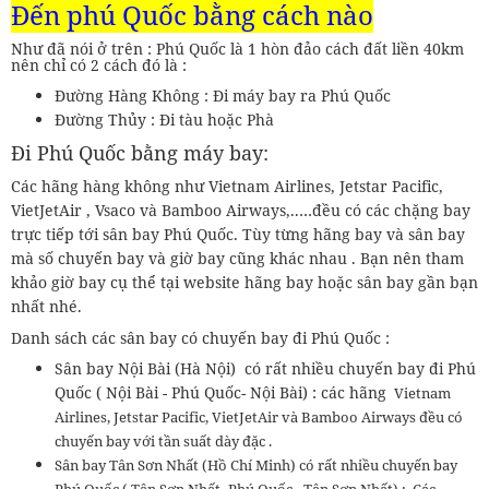
Đến phú Quốc bằng cách nào
Như đã nói ở trên : Phú Quốc là 1 hòn đảo cách đất liền 40km
nên chỉ có 2 cách đó là :
Đường Hàng Không : Đi máy bay ra Phú Quốc
Đường Thủy : Đi tàu hoặc Phà
Đi Phú Quốc bằng máy bay:
Các hãng hàng không như Vietnam Airlines, Jetstar Pacific,
VietJetAir , Vsaco và Bamboo Airways,..…đều có các chặng bay
trực tiếp tới sân bay Phú Quốc. Tùy từng hãng bay và sân bay
mà số chuyến bay và giờ bay cũng khác nhau . Bạn nên tham
khảo giờ bay cụ thể tại website hãng bay hoặc sân bay gần bạn
nhất nhé.
Danh sách các sân bay có chuyến bay đi Phú Quốc :
Sân bay Nội Bài (Hà Nội) có rất nhiều chuyến bay đi Phú
Quốc ( Nội Bài - Phú Quốc- Nội Bài) : các hãng
Vietnam
Airlines, Jetstar Pacific, VietJetAir và Bamboo Airways đều có
chuyến bay với tần suất dày đặc .
Sân bay Tân Sơn Nhất (Hồ Chí Minh) có rất nhiều chuyến bay