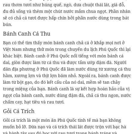
rau thơm tươi như húng quế, ngò, dưa chuột thái lát, giá đỗ,
đu đủ sống và thêm một chút nước mắm chua ngọt. Phần nhân
sẽ có chả cá tươi được hấp chín bởi phần nước dùng trong bát
bún.
Bánh Canh Cá Thu
Bạn có thể tìm thấy món bánh canh chả cá ở khắp mọi nơi ở
Việt Nam nhưng thử món trong chuyến du lịch Phú Quốc thì lại
khác biệt. Bánh canh ở Phú Quốc nổi tiếng với món bánh cá
dai, giòn được làm từ cá thu và được tẩm ướp đậm đà. Người
dân địa phương ở Phú Quốc đã làm nước dùng từ xương cá thu
hầm, xương lợn và thịt lợn băm nhỏ. Ngoài ra, bánh canh được
làm từ bột gạo, do đó kết cấu của nó dai, mềm sẽ tan chảy
trong miệng của bạn. Bánh canh là sự kết hợp hoàn hảo của vị
ngọt của bánh canh, nước dùng đậm đà, chả cá thu ngon, nước
chấm cay, hạt tiêu và rau tươi.
Gỏi Cá Trích
Gỏi cá trích là một món ăn Phú Quốc tinh tế mà bạn không
muốn bỏ lỡ. Dừa nạo và cá trích thái lát được trộn với bạc hà
và hành tây sau đó bọc với rau tươi trong bánh tráng và