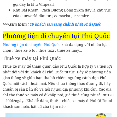
gọi đây là khu VInpearl
Khu Bãi Khem : Cách Dương Đông 25km đây là khu vực
của Sunworld đầu tư: JW mariot , Piremier...
>>>Xem thêm :
10 khách sạn sang chảnh nhất Phú Quốc
Phương tiện di chuyển tại Phú Quốc
Phương tiện di chuyển Phú Quốc
khá đa dạng với nhiều lựa
chọn : thuê xe ô tô , thuê taxi , thuê xe máy...
Thuê xe máy tại Phú Quốc
Thuê xe máy để tham quan đảo Phú Quốc là hợp lý và tiện lợi
nhất đối với du khách đi Phú Quốc tự túc. Đây sẽ phương tiện
giao thông sẽ giúp bạn tha hồ chiêm ngưỡng cảnh đẹp Phú
Quốc một cách thoải mái. Nếu chưa thông thạo đường đi, hãy
chuẩn bị sẵn bản đồ và hỏi người địa phương khi cần. Các địa
chỉ cho thuê xe máy có ở khắp nơi, giá thuê cũng rất rẻ, từ 120
– 200k/ngày. .Khá dễ dàng thuê 1 chiếc xe máy ở Phú QUốc tại
khách sạn hoặc bất cứ cửa tiệm nào.