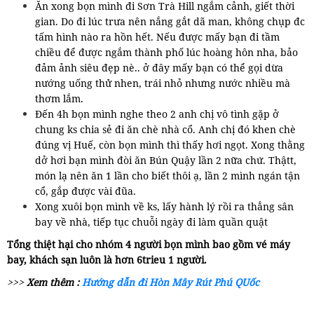
Ăn xong bọn mình đi Sơn Trà Hill ngắm cảnh, giết thời
gian. Do đi lúc trưa nên nắng gắt dã man, không chụp đc
tấm hình nào ra hồn hết. Nếu được mấy bạn đi tầm
chiều để được ngắm thành phố lúc hoàng hôn nha, bảo
đảm ảnh siêu đẹp nè.. ở đây mấy bạn có thể gọi dừa
nướng uống thử nhen, trái nhỏ nhưng nước nhiều mà
thơm lắm.
Đến 4h bọn mình nghe theo 2 anh chị vô tình gặp ở
chung ks chia sẻ đi ăn chè nhà cổ. Anh chị đó khen chè
đúng vị Huế, còn bọn mình thì thấy hơi ngọt. Xong thằng
dở hơi bạn mình đòi ăn Bún Quậy lần 2 nữa chứ. Thậtt,
món lạ nên ăn 1 lần cho biết thôi ạ, lần 2 mình ngán tận
cổ, gắp được vài đũa.
Xong xuôi bọn mình về ks, lấy hành lý rồi ra thẳng sân
bay về nhà, tiếp tục chuỗi ngày đi làm quần quật
Tổng thiệt hại cho nhóm 4 người bọn mình bao gồm vé máy
bay, khách sạn luôn là hơn 6trieu 1 người.
>>>
Xem thêm :
Hướng dẫn đi Hòn Mây Rút Phú QUốc