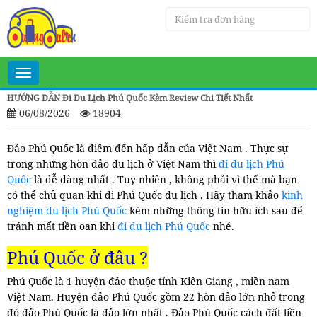
Toggle
navigation
HƯỚNG DẪN Đi Du Lịch Phú Quốc Kèm Review Chi Tiết Nhất
06/08/2026
18904
Đảo Phú Quốc là điểm đến hấp dẫn của Việt Nam . Thực sự
trong những hòn đảo du lịch ở Việt Nam thì
đi du lịch Phú
Quốc
là dễ dàng nhất . Tuy nhiên , không phải vì thế mà bạn
có thể chủ quan khi đi Phú Quốc du lịch . Hãy tham khảo
kinh
nghiệm du lịch Phú Quốc
kèm những thông tin hữu ích sau để
tránh mất tiền oan khi
đi du lịch Phú Quốc
nhé.
Phú Quốc ở đâu ?
Phú Quốc là 1 huyện đảo thuộc tỉnh Kiên Giang , miền nam
Việt Nam. Huyện đảo Phú Quốc gồm 22 hòn đảo lớn nhỏ trong
đó đảo Phú Quốc là đảo lớn nhất . Đảo Phú Quốc cách đất liền