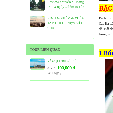
Review chuyến đi Măng
ĐẶC
Đen 3 ngày 2 đêm tự túc
KINH NGHIỆM đi CHÙA
Du lịch C
TAM CHÚC 1 Ngày SIÊU
Cát Bà n
CHẤT
để giải 
tiếng với
25 Ngôi Chùa ở Sài Gòn
LINH THIÊNG và ĐẸP nhất
TOUR LIÊN QUAN
1.Bú
TOP 16 địa điểm du lịch
HẤP DẪN nhất việt nam:
Vé Cáp Treo Cát Bà
Bạn đã đi được những nơi
100,000 đ
nào?
Giá từ:
Vé 1 Ngày
Trọn bộ thông tin tuyến
cáp treo Núi Bà Đen Tây
Ninh
HƯỚNG DẪN đi du lịch
TAM ĐẢO chi tiết kèm
thông tin liên hệ