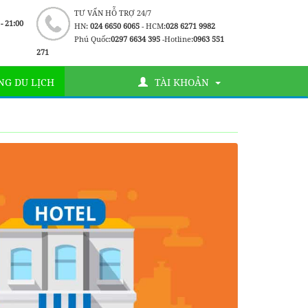
TƯ VẤN HỖ TRỢ 24/7
 - 21:00
HN:
024 6650 6065
- HCM:
028 6271 9982
Phú Quốc:
0297 6634 395
-Hotline:
0963 551
271
G DU LỊCH
TÀI KHOẢN