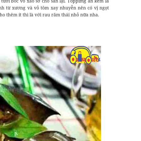
tươi bóc vỏ xào sơ cho săn lại. Toppimg ăn kèm là
unh từ xương và vỏ tôm xay nhuyễn nên có vị ngọt
o thêm ít thì là với rau răm thái nhỏ nữa nha.