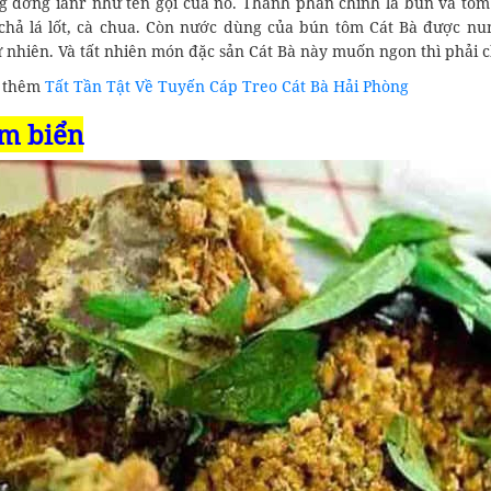
g đơng ianr như tên gọi của nó. Thành phần chính là bún và tôm 
 chả lá lốt, cà chua. Còn nước dùng của bún tôm Cát Bà được n
 nhiên. Và tất nhiên món đặc sản Cát Bà này muốn ngon thì phải ch
 thêm
Tất Tần Tật Về Tuyến Cáp Treo Cát Bà Hải Phòng
am biển