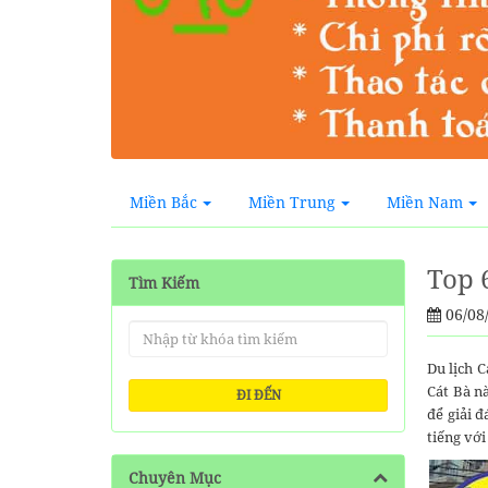
Miền Bắc
Miền Trung
Miền Nam
Top 
Tìm Kiếm
06/08
Du lịch C
Cát Bà n
ĐI ĐẾN
để giải 
tiếng với
Chuyên Mục