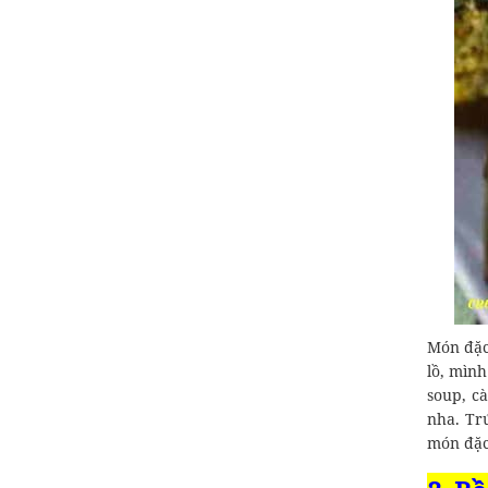
Món đặc
lồ, mình
soup, c
nha. Tr
món đặc