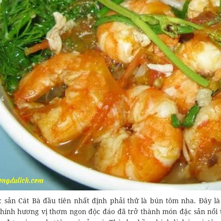
 sản Cát Bà đầu tiên nhất định phải thử là bún tôm nha. Đây l
hính hương vị thơm ngon độc đáo đã trở thành món đặc sản nổi t