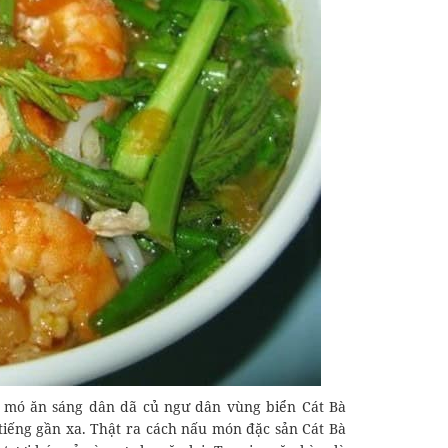
à mó ăn sáng dân dã củ ngư dân vùng biển Cát Bà
iếng gần xa. Thật ra cách nấu món đặc sản Cát Bà