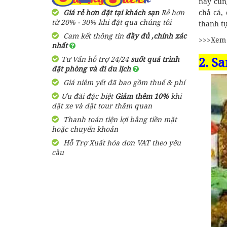
này cũn
Giá rẻ hơn đặt tại khách sạn
Rẻ hơn
chả cá,
từ 20% - 30% khi đặt qua chúng tôi
thanh tự
Cam kết thông tin
đầy đủ ,chính xác
>>>Xem
nhất
2. S
Tư Vấn hỗ trợ 24/24
suốt quá trình
đặt phòng và đi du lịch
Giá niêm yết đã bao gồm thuế & phí
Ưu đãi đặc biệt
Giảm thêm 10%
khi
đặt xe và đặt tour thăm quan
Thanh toán tiện lợi bằng tiền mặt
hoặc chuyển khoản
Hỗ Trợ Xuất hóa đơn VAT theo yêu
cầu