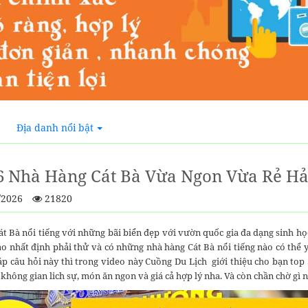
Địa danh nổi bật
6 Nhà Hàng Cát Bà Vừa Ngon Vừa Rẻ Hả
/2026
21820
át Bà nổi tiếng với những bãi biển đẹp với vườn quốc gia đa dạng sinh họ
ào nhất định phải thử và có những nhà hàng Cát Bà nổi tiếng nào có thể
đáp câu hỏi này thì trong video này Cuồng Du Lịch giới thiệu cho bạn top
 không gian lich sự, món ăn ngon và giá cả hợp lý nha. Và còn chần chờ g