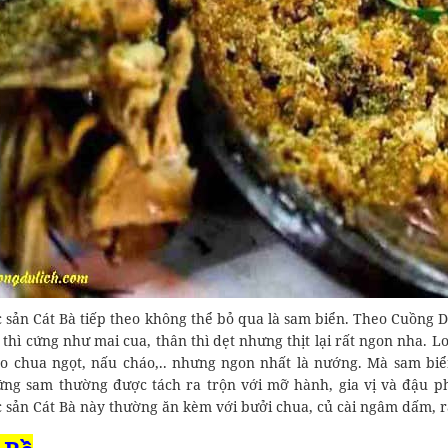
 sản Cát Bà tiếp theo không thể bỏ qua là sam biển. Theo Cuồng
 thì cứng như mai cua, thân thì dẹt nhưng thịt lại rất ngon nha.
ào chua ngọt, nấu cháo,.. nhưng ngon nhất là nướng. Mà sam bi
ứng sam thường được tách ra trộn với mỡ hành, gia vị và đậu p
 sản Cát Bà này thường ăn kèm với bưởi chua, củ cài ngâm dấm, 