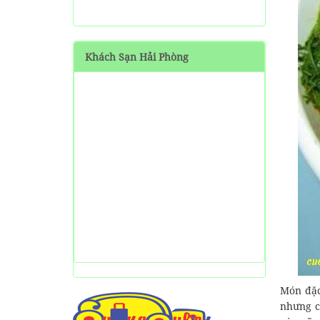
SHARE Cẩm nang du lịch
Măng Đen tự túc từ A-Z
Khách Sạn Hải Phòng
HƯỚNG DẪN đi phượt Đảo
Thạnh An - Cần Giờ - Hồ
Chí Minh từ A-Z
Hướng Dẫn Đi Tà Đùng -
Vịnh Hạ Long trên cạn ở
Tây Nguyên
Món đặc
nhưng c