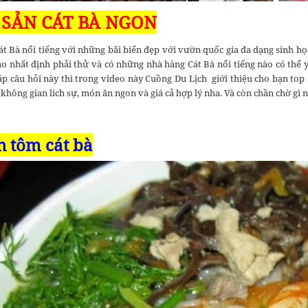
 SẢN CÁT BÀ NGON
át Bà nổi tiếng với những bãi biển đẹp với vườn quốc gia đa dạng sinh họ
ào nhất định phải thử và có những nhà hàng Cát Bà nổi tiếng nào có thể
đáp câu hỏi này thì trong video này Cuồng Du Lịch giới thiệu cho bạn top
 không gian lich sự, món ăn ngon và giá cả hợp lý nha. Và còn chần chờ g
n tôm cát bà