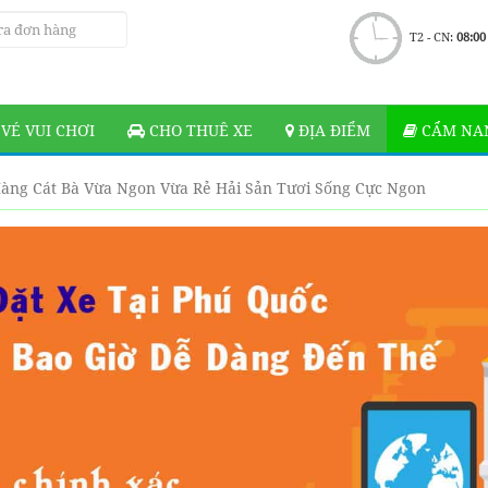
T2 - CN:
08:00
VÉ VUI CHƠI
CHO THUÊ XE
ĐỊA ĐIỂM
CẨM NAN
àng Cát Bà Vừa Ngon Vừa Rẻ Hải Sản Tươi Sống Cực Ngon