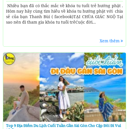
Nhiều bạn đã có thắc mắc về khóa tu tuổi trẻ hướng phật .
Hôm nay hãy cùng tìm hiểu về khóa tu hướng phật với chia
sẻ của bạn Thanh Bùi ( facebook)TẠI CHÙA GIÁC NGỘ Tại
sao nên đi tham gia khóa tu tuổi trẻCuộc đời...
Xem thêm
Top 9 Địa Điểm Du Lịch Cuối Tuần Gần Sài Gòn Cho Cặp Đôi Đi Vui