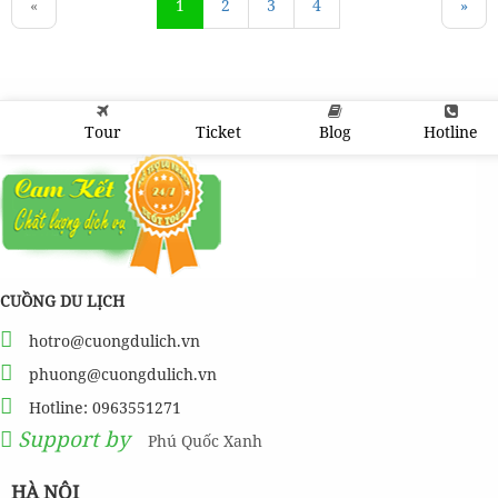
«
1
2
3
4
»
Tour
Ticket
Blog
Hotline
CUỒNG DU LỊCH
hotro@cuongdulich.vn
phuong@cuongdulich.vn
Hotline: 0963551271
Support by
Phú Quốc Xanh
HÀ NỘI