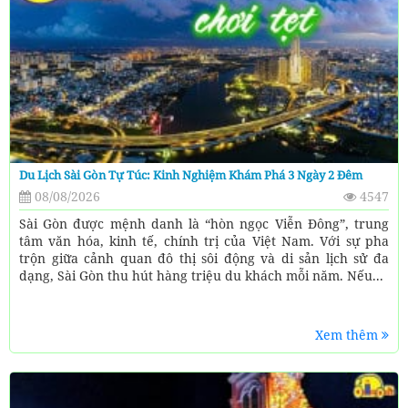
Du Lịch Sài Gòn Tự Túc: Kinh Nghiệm Khám Phá 3 Ngày 2 Đêm
08/08/2026
4547
Sài Gòn được mệnh danh là “hòn ngọc Viễn Đông”, trung
tâm văn hóa, kinh tế, chính trị của Việt Nam. Với sự pha
trộn giữa cảnh quan đô thị sôi động và di sản lịch sử đa
dạng, Sài Gòn thu hút hàng triệu du khách mỗi năm. Nếu...
Xem thêm