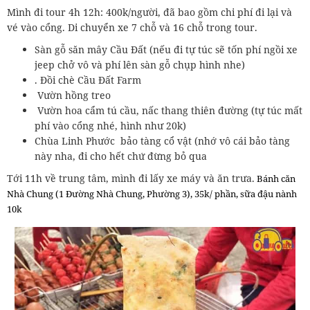
Mình đi tour 4h 12h: 400k/người, đã bao gồm chi phí đi lại và
vé vào cổng. Di chuyển xe 7 chỗ và 16 chỗ trong tour.
Sàn gỗ săn mây Cầu Đất (nếu đi tự túc sẽ tốn phí ngồi xe
jeep chở vô và phí lên sàn gỗ chụp hình nhe)
. Đồi chè Cầu Đất Farm
Vườn hồng treo
Vườn hoa cẩm tú cầu, nấc thang thiên đường (tự túc mất
phí vào cổng nhé, hình như 20k)
Chùa Linh Phước bảo tàng cổ vật (nhớ vô cái bảo tàng
này nha, đi cho hết chứ đừng bỏ qua
Tới 11h về trung tâm, mình đi lấy xe máy và ăn trưa.
Bánh căn
Nhà Chung (1 Đường Nhà Chung, Phường 3), 35k/ phần, sữa đậu nành
10k