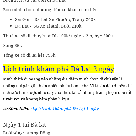
Bọn mình chọn phương tiện xe khách cho tiện :
Sài Gòn - Đà Lạt Xe Phương Trang 240k
Đà Lạt - SG Xe Thành Bưởi 210k
Thuê xe số di chuyển ở ĐL 100k/ ngày x 2 ngày= 200k
Xăng 65k
Tổng xe cộ đi lại hết 715k
Lịch trình khám phá Đà Lạt 2 ngày
Mình thích đi hoang nên những địa điểm mình chọn đi chủ yếu là
những nơi gần gũi thiên nhiên nhiều hơn hehe. Vì là lần đầu đi nên chỉ
mới sưu tầm được nhiu đây chỗ thui, tất cả những trải nghiệm đều rất
tuyệt vời và không kém phần li kỳ ạ.
>>>Xem thêm :
Lịch trình khám phá Đà Lạt 1 ngày
Ngày 1 tại Đà lạt
Buổi sáng: hướng Đông