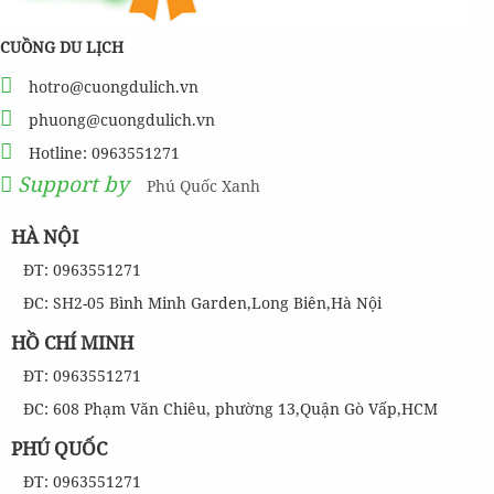
CUỒNG DU LỊCH
hotro@cuongdulich.vn
phuong@cuongdulich.vn
Hotline: 0963551271
Support by
Phú Quốc Xanh
HÀ NỘI
ĐT: 0963551271
ĐC: SH2-05 Bình Minh Garden,Long Biên,Hà Nội
HỒ CHÍ MINH
ĐT: 0963551271
ĐC: 608 Phạm Văn Chiêu, phường 13,Quận Gò Vấp,HCM
PHÚ QUỐC
ĐT: 0963551271