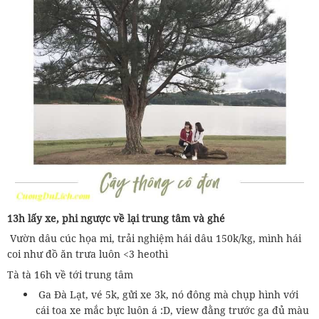
13h lấy xe, phi ngược về lại trung tâm và ghé
Vườn dâu cúc họa mi, trải nghiệm hái dâu 150k/kg, mình hái
coi như đồ ăn trưa luôn <3 heothì
Tà tà 16h về tới trung tâm
Ga Đà Lạt, vé 5k, gửi xe 3k, nó đông mà chụp hình với
cái toa xe mắc bực luôn á :D, view đằng trước ga đủ màu