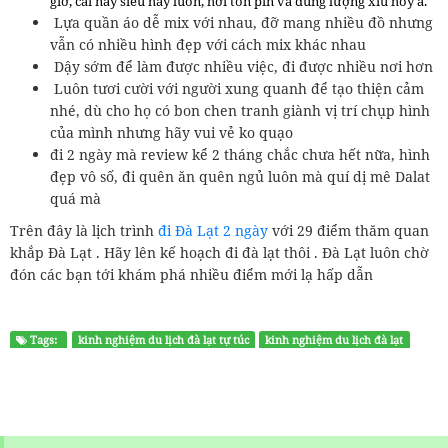
giờ, cái này siêu hay luôn, hơi tốn pin và dung lượng xíu hoy à.
Lựa quần áo dễ mix với nhau, đỡ mang nhiều đồ nhưng
vẫn có nhiều hình đẹp với cách mix khác nhau
Dậy sớm để làm được nhiều việc, đi được nhiều nơi hơn
Luôn tươi cười với người xung quanh để tạo thiện cảm
nhé, dù cho họ có bon chen tranh giành vị trí chụp hình
của mình nhưng hãy vui vẻ ko quạo
đi 2 ngày mà review kể 2 tháng chắc chưa hết nữa, hình
đẹp vô số, đi quên ăn quên ngủ luôn mà quí dị mê Dalat
quá mà
Trên đây là lịch trình
đi Đà Lạt 2 ngày
với 29 điểm thăm quan
khắp Đà Lạt . Hãy lên kế hoạch đi đà lạt thôi . Đà Lạt luôn chờ
đón các bạn tới khám phá nhiều điểm mới lạ hấp dẫn
Tags:
kinh nghiệm du lịch đà lạt tự túc
kinh nghiệm du lịch đà lạt