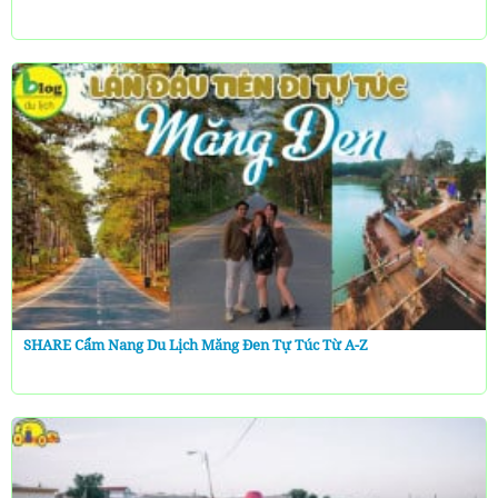
SHARE Cẩm Nang Du Lịch Măng Đen Tự Túc Từ A-Z