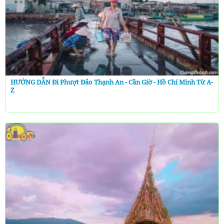
HƯỚNG DẪN Đi Phượt Đảo Thạnh An - Cần Giờ - Hồ Chí Minh Từ A-
Z