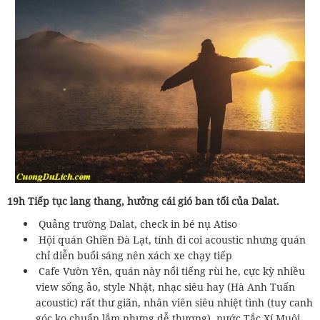
19h Tiếp tục lang thang, hưởng cái gió ban tối của Dalat.
Quảng trường Dalat, check in bé nụ Atiso
Hội quán Ghiền Đà Lạt, tính đi coi acoustic nhưng quán
chỉ diễn buổi sáng nên xách xe chạy tiếp
Cafe Vườn Yên, quán này nổi tiếng rùi he, cực kỳ nhiều
view sống ảo, style Nhật, nhạc siêu hay (Hà Anh Tuấn
acoustic) rất thư giãn, nhân viên siêu nhiệt tình (tuy canh
góc ko chuẩn lắm nhưng dễ thương), nước Tắc Xí Muôi