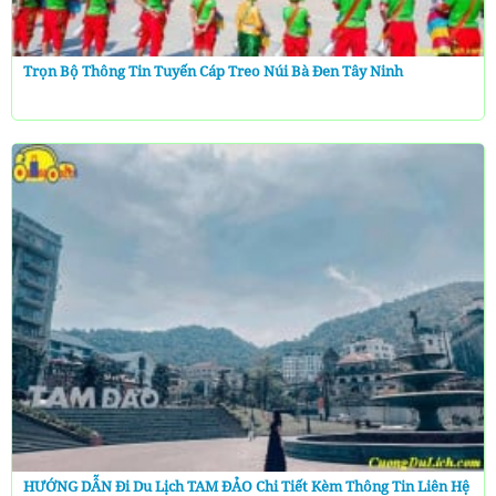
Trọn Bộ Thông Tin Tuyến Cáp Treo Núi Bà Đen Tây Ninh
HƯỚNG DẪN Đi Du Lịch TAM ĐẢO Chi Tiết Kèm Thông Tin Liên Hệ