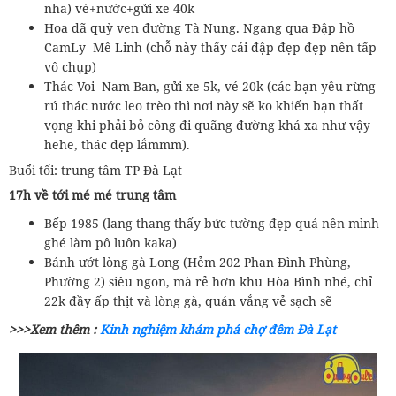
nha) vé+nước+gửi xe 40k
Hoa dã quỳ ven đường Tà Nung. Ngang qua Đập hồ
CamLy Mê Linh (chỗ này thấy cái đập đẹp đẹp nên tấp
vô chụp)
Thác Voi Nam Ban, gửi xe 5k, vé 20k (các bạn yêu rừng
rú thác nước leo trèo thì nơi này sẽ ko khiến bạn thất
vọng khi phải bỏ công đi quãng đường khá xa như vậy
hehe, thác đẹp lắmmm).
Buổi tối: trung tâm TP Đà Lạt
17h về tới mé mé trung tâm
Bếp 1985 (lang thang thấy bức tường đẹp quá nên mình
ghé làm pô luôn kaka)
Bánh ướt lòng gà Long (Hẻm 202 Phan Đình Phùng,
Phường 2) siêu ngon, mà rẻ hơn khu Hòa Bình nhé, chỉ
22k đầy ấp thịt và lòng gà, quán vắng vẻ sạch sẽ
>>>Xem thêm :
Kinh nghiệm khám phá chợ đêm Đà Lạt