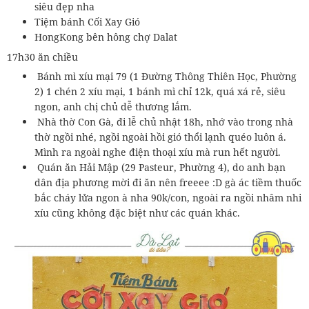
siêu đẹp nha
Tiệm bánh Cối Xay Gió
HongKong bên hông chợ Dalat
17h30 ăn chiều
Bánh mì xíu mại 79 (1 Đường Thông Thiên Học, Phường
2) 1 chén 2 xíu mại, 1 bánh mì chỉ 12k, quá xá rẻ, siêu
ngon, anh chị chủ dễ thương lắm.
Nhà thờ Con Gà, đi lễ chủ nhật 18h, nhớ vào trong nhà
thờ ngồi nhé, ngồi ngoài hồi gió thổi lạnh quéo luôn á.
Mình ra ngoài nghe điện thoại xíu mà run hết người.
Quán ăn Hải Mập (29 Pasteur, Phường 4), do anh bạn
dân địa phương mời đi ăn nên freeee :D gà ác tiềm thuốc
bắc cháy lửa ngon à nha 90k/con, ngoài ra ngồi nhâm nhi
xíu cũng không đặc biệt như các quán khác.