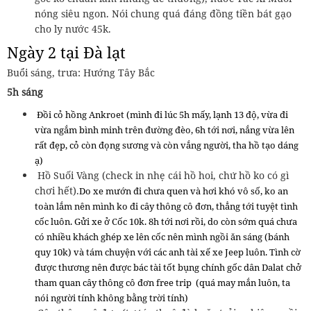
nóng siêu ngon. Nói chung quá đáng đồng tiền bát gạo
cho ly nước 45k.
Ngày 2 tại Đà lạt
Buổi sáng, trưa: Hướng Tây Bắc
5h sáng
Đồi cỏ hồng Ankroet (mình đi lúc 5h mấy, lạnh 13 độ, vừa đi
vừa ngắm bình minh trên đường đèo, 6h tới nơi, nắng vừa lên
rất đẹp, cỏ còn đọng sương và còn vắng người, tha hồ tạo dáng
ạ)
Hồ Suối Vàng (check in nhẹ cái hồ hoi, chứ hồ ko có gì
chơi hết).
Do xe mướn đi chưa quen và hơi khó vô số, ko an
toàn lắm nên mình ko đi cây thông cô đơn, thẳng tới tuyệt tình
cốc luôn. Gửi xe ở Cốc 10k. 8h tới nơi rồi, do còn sớm quá chưa
có nhiều khách ghép xe lên cốc nên mình ngồi ăn sáng (bánh
quy 10k) và tám chuyện với các anh tài xế xe Jeep luôn. Tình cờ
được thương nên được bác tài tốt bụng chính gốc dân Dalat chở
tham quan cây thông cô đơn free trip (quá may mắn luôn, ta
nói người tính không bằng trời tính)