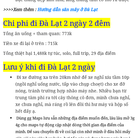
>>>>Xem thêm :
Hướng dẫn săn mây ở Đà Lạt
Chi phi đi Đà Lạt 2 ngày 2 đêm
Tổng ăn uống + tham quan: 773k
Tiền xe đi lại ở trên : 715k
Tổng thiệt hại 1,488k tự túc, solo, full trip, 29 địa điểm
Lưu ý khi đi Đà Lạt 2 ngày
Đi xe đường xa trên 20km nhớ để xe nghỉ xíu tầm 10p
(ngồi nghỉ uống nước, tấp vào chụp choẹt) cho xe đỡ
nóng, tránh trường hợp nhão máy nhe. Nhiều bạn từ
trung tâm phi ra tới cây thông cô đơn, mình chưa nghỉ,
xe chưa nghỉ, mà ráng rồ lên đồi thì hư máy và hộp số
hết đấy ạ.
Dùng gg Maps lưu sẵn những địa điểm muốn đến, lâu lâu mở 3g
4g cho maps tự động cập nhật dòng thời gian địa điểm của
mình. Để sau chuyến đi về coi lại còn nhớ mình ở đâu hồi mấy