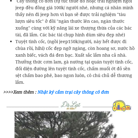
Cây thông cô đơn (tự túc thuê đò hoặc trải nghiệm ngồi
jeep đều đồng giá 100k/ người nhé, nhưng cá nhân mình
thấy nên đi jeep hơn vì bạn sẽ được trải nghiệm "tàu
lượn siêu tốc" ở đồi "ngàn thước lên cao, ngàn thước
xuống" cùng với kỹ năng lái xe thượng thừa của các bác
tài, đã lắm. Các bác tài chụp hình dùm siêu đẹp nhé)
Tuyệt tình cốc, (ngồi jeep150k/người, này hết được đi
chùa rồi, hihi) cốc đẹp ngỡ ngàng, còn hoang sơ, nước hồ
xanh biếc, vách đá đen bạc. Xuất sắc lắm nha cả nhà.
Thưởng thức cơm lam, gà nướng tại quán tuyệt tình cốc,
đối diện đường lên tuyệt tình cốc, chấm muối ớt đỏ sền
sệt chấm bao phê, bao ngon luôn, cô chú chủ dễ thương
lắm.
>>>>Xem thêm :
Nhật ký cắm trại cây thông cô đơn