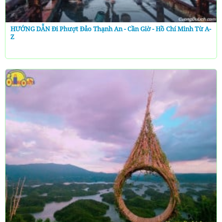
HƯỚNG DẪN Đi Phượt Đảo Thạnh An - Cần Giờ - Hồ Chí Minh Từ A-
Z