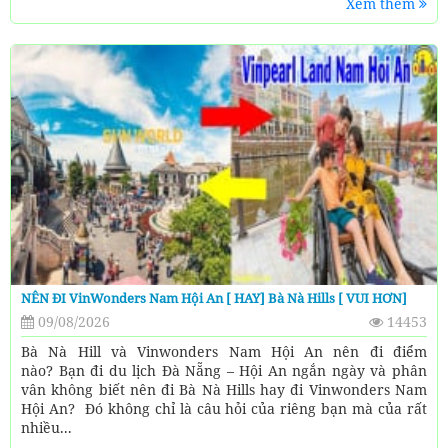
Xem thêm
NÊN ĐI VinWonders Nam Hội An [ HAY] Bà Nà Hills [ VUI HƠN]
09/08/2026
14453
Bà Nà Hill và Vinwonders Nam Hội An nên đi điểm
nào? Bạn đi du lịch Đà Nẵng – Hội An ngắn ngày và phân
vân không biết nên đi Bà Nà Hills hay đi Vinwonders Nam
Hội An? Đó không chỉ là câu hỏi của riêng bạn mà của rất
nhiều...