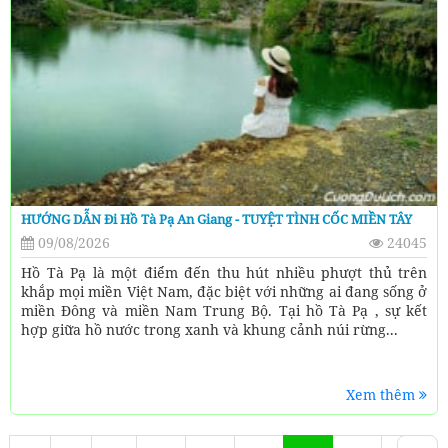
HƯỚNG DẪN Đi Hồ Tà Pạ An Giang - TUYỆT TÌNH CỐC MIỀN TÂY
09/08/2026
24045
Hồ Tà Pạ là một điểm đến thu hút nhiều phượt thủ trên
khắp mọi miền Việt Nam, đặc biệt với những ai đang sống ở
miền Đông và miền Nam Trung Bộ. Tại hồ Tà Pạ , sự kết
hợp giữa hồ nước trong xanh và khung cảnh núi rừng...
Xem thêm