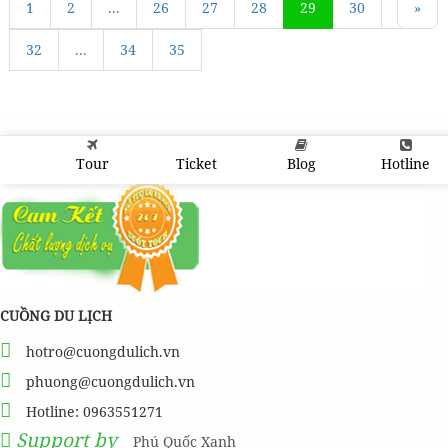
1
«
2
...
26
27
28
29
30
31
»
32
...
34
35
Tour
Ticket
Blog
Hotline
CUỒNG DU LỊCH
hotro@cuongdulich.vn
phuong@cuongdulich.vn
Hotline: 0963551271
Support by
Phú Quốc Xanh