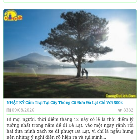
NHẬT KÝ Cắm Trại Tại Cây Thông Cô Đơn Đà Lạt Chỉ Với 500k
09/08/2026
8382
Hi mọi người, thời điểm tháng 12 này có lẽ là thời điểm lý
tưởng nhất trong năm để đi Đà Lạt. Vào một ngày rảnh rỗi
hai đứa mình xách xe đi phượt Đà Lạt, vì chỉ là ngẫu hứng
nên những ý nghĩ điên rồ hiện ra và tụi mình...