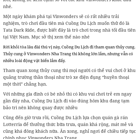
nhé.
Một ngày khám phá tại Vinwonders sẽ có rất nhiều trải
nghiệm, trò chơi đầu tiên mà Cuồng Du Lịch muốn thử đó là
Tata Dark Ride, được biết đây là trò chơi trong nhà tối đầu tiên
tại Việt Nam. Mục sở thị xem thế nào nhé
Rời khỏi tòa lâu đài thú vị này, Cuồng Du Lịch đi tham quan thủy cung.
Thủy cung ở Vinwonders Nha Trang thì không lớn lắm, nhưng vẫn có
nhiều loài động vật biển lắm đấy.
Tham quan xong thủy cung thì mọi người có thể vui chơi ở khu
quảng trường thần thoại như trò xe điện đụng “huyền thoại
một thời” chẳng hạn.
Với những gia đình có bé nhỏ thì có khu vui chơi trẻ em ngay
gần đây nha, Cuồng Du Lịch đi vào đúng hôm khu đang tạm
bảo trì nên không quay được nhiều
Cũng đến giờ trưa rồi, Cuồng Du Lịch lựa chọn quán gà rán
Lotterria để thưởng thức bữa trưa, quán khá rộng, mát mẻ và
cũng khá đông khách nữa. Ăn xong, nghỉ ngơi để chiều tiếp tục
chinh phục Vinwonders Nha Trang.