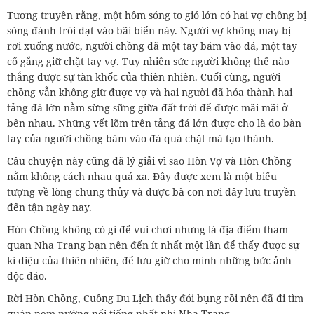
Tương truyền rằng, một hôm sóng to gió lớn có hai vợ chồng bị
sóng đánh trôi dạt vào bãi biển này. Người vợ không may bị
rơi xuống nước, người chồng đã một tay bám vào đá, một tay
cố gắng giữ chặt tay vợ. Tuy nhiên sức người không thể nào
thắng được sự tàn khốc của thiên nhiên. Cuối cùng, người
chồng vẫn không giữ được vợ và hai người đã hóa thành hai
tảng đá lớn nằm sừng sững giữa đất trời để được mãi mãi ở
bên nhau. Những vết lõm trên tảng đá lớn được cho là do bàn
tay của người chồng bám vào đá quá chặt mà tạo thành.
Câu chuyện này cũng đã lý giải vì sao Hòn Vợ và Hòn Chồng
nằm không cách nhau quá xa. Đây được xem là một biểu
tượng về lòng chung thủy và được bà con nơi đây lưu truyền
đến tận ngày nay.
Hòn Chồng không có gì để vui chơi nhưng là địa điểm tham
quan Nha Trang bạn nên đến ít nhất một lần để thấy được sự
kì diệu của thiên nhiên, để lưu giữ cho mình những bức ảnh
độc đáo.
Rời Hòn Chồng, Cuồng Du Lịch thấy đói bụng rồi nên đã đi tìm
quán nem nướng nổi tiếng nhất nhì Nha Trang