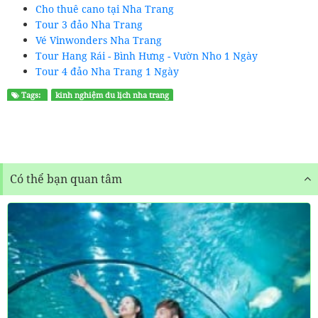
Cho thuê cano tại Nha Trang
Tour 3 đảo Nha Trang
Vé Vinwonders Nha Trang
Tour Hang Rái - Bình Hưng - Vườn Nho 1 Ngày
Tour 4 đảo Nha Trang 1 Ngày
Tags:
kinh nghiệm du lịch nha trang
Có thể bạn quan tâm