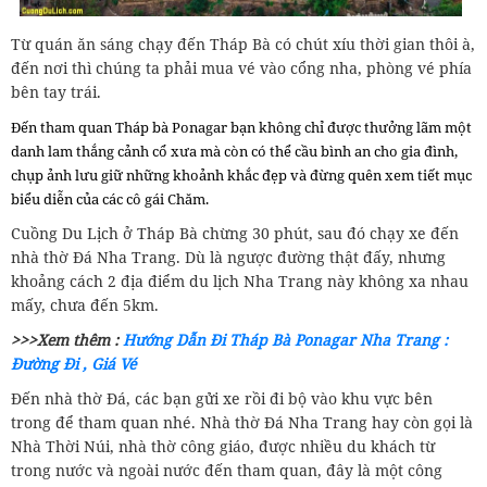
Từ quán ăn sáng chạy đến Tháp Bà có chút xíu thời gian thôi à,
đến nơi thì chúng ta phải mua vé vào cổng nha, phòng vé phía
bên tay trái.
Đến tham quan Tháp bà Ponagar bạn không chỉ được thưởng lãm một
danh lam thắng cảnh cổ xưa mà còn có thể cầu bình an cho gia đình,
chụp ảnh lưu giữ những khoảnh khắc đẹp và đừng quên xem tiết mục
biểu diễn của các cô gái Chăm.
Cuồng Du Lịch ở Tháp Bà chừng 30 phút, sau đó chạy xe đến
nhà thờ Đá Nha Trang. Dù là ngược đường thật đấy, nhưng
khoảng cách 2 địa điểm du lịch Nha Trang này không xa nhau
mấy, chưa đến 5km.
>>>Xem thêm :
Hướng Dẫn Đi Tháp Bà Ponagar Nha Trang :
Đường Đi , Giá Vé
Đến nhà thờ Đá, các bạn gửi xe rồi đi bộ vào khu vực bên
trong để tham quan nhé. Nhà thờ Đá Nha Trang hay còn gọi là
Nhà Thời Núi, nhà thờ công giáo, được nhiều du khách từ
trong nước và ngoài nước đến tham quan, đây là một công