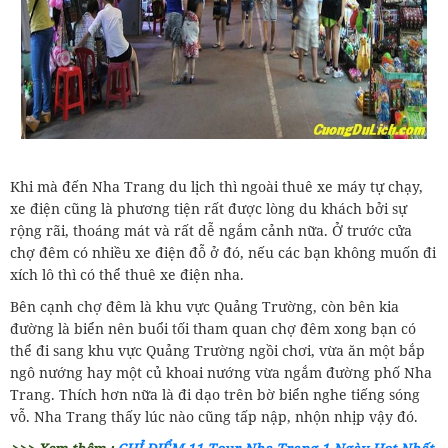
Khi mà đến Nha Trang du lịch thì ngoài thuê xe máy tự chạy,
xe điện cũng là phương tiện rất được lòng du khách bởi sự
rộng rãi, thoáng mát và rất dễ ngắm cảnh nữa. Ở trước cửa
chợ đêm có nhiều xe điện đỗ ở đó, nếu các bạn không muốn đi
xích lô thì có thể thuê xe điện nha.
Bên cạnh chợ đêm là khu vực Quảng Trường, còn bên kia
đường là biển nên buổi tối tham quan chợ đêm xong bạn có
thể đi sang khu vực Quảng Trường ngồi chơi, vừa ăn một bắp
ngô nướng hay một củ khoai nướng vừa ngắm đường phố Nha
Trang. Thích hơn nữa là đi dạo trên bờ biển nghe tiếng sóng
vỗ. Nha Trang thấy lúc nào cũng tấp nập, nhộn nhịp vậy đó.