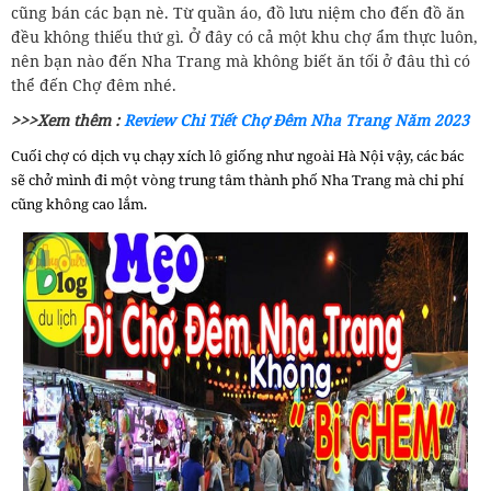
cũng bán các bạn nè. Từ quần áo, đồ lưu niệm cho đến đồ ăn
đều không thiếu thứ gì. Ở đây có cả một khu chợ ẩm thực luôn,
nên bạn nào đến Nha Trang mà không biết ăn tối ở đâu thì có
thể đến Chợ đêm nhé.
>>>Xem thêm :
Review Chi Tiết Chợ Đêm Nha Trang Năm 2023
Cuối chợ có dịch vụ chạy xích lô giống như ngoài Hà Nội vậy, các bác
sẽ chở mình đi một vòng trung tâm thành phố Nha Trang mà chi phí
cũng không cao lắm.