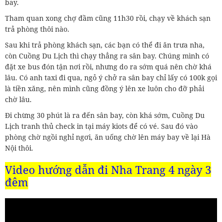
bay.
Tham quan xong chợ đầm cũng 11h30 rồi, chạy về khách sạn
trả phòng thôi nào.
Sau khi trả phòng khách sạn, các bạn có thể đi ăn trưa nha,
còn Cuồng Du Lịch thì chạy thẳng ra sân bay. Chúng mình có
đặt xe bus đón tận nơi rồi, nhưng do ra sớm quá nên chờ khá
lâu. Có anh taxi đi qua, ngỏ ý chở ra sân bay chỉ lấy có 100k gọi
là tiền xăng, nên mình cũng đồng ý lên xe luôn cho đỡ phải
chờ lâu.
Đi chừng 30 phút là ra đến sân bay, còn khá sớm, Cuồng Du
Lịch tranh thủ check in tại máy kiots để có vé. Sau đó vào
phòng chờ ngồi nghỉ ngơi, ăn uống chờ lên máy bay về lại Hà
Nội thôi.
Video hướng dẫn đi Nha Trang 4 ngày 3
đêm