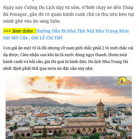
Ngày này Cuồng Du Lịch dậy từ sớm, 07h00 chạy xe đến Tháp
Bà Ponagar, gần đó có quán bánh canh chả cá thu nên bên tụi
mình ghé vào ăn sáng luôn.
>>> Xem thêm :
Hướng Dẫn Đi Nhà Thờ Núi Nha Trang Kèm
Giờ Mở Cửa , Giờ Lễ Chi Tiết
Con gái ăn một tô là đủ nhưng cỡ nam giới chắc phải 2 tô mới chắc cái
dạ được. Cảm nhận sau khi ăn là nước dùng ngọt thanh, thơm mùi
bánh canh và hải sản, giá thì quá là bình dân. Du lịch Nha Trang thì
nhất định phải thử qua món ăn đặc sản này nhé.