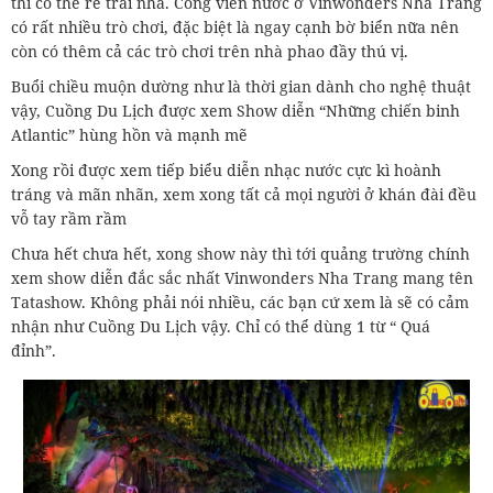
thì có thể rẽ trái nha. Công viên nước ở Vinwonders Nha Trang
có rất nhiều trò chơi, đặc biệt là ngay cạnh bờ biển nữa nên
còn có thêm cả các trò chơi trên nhà phao đầy thú vị.
Buổi chiều muộn dường như là thời gian dành cho nghệ thuật
vậy, Cuồng Du Lịch được xem Show diễn “Những chiến binh
Atlantic” hùng hồn và mạnh mẽ
Xong rồi được xem tiếp biểu diễn nhạc nước cực kì hoành
tráng và mãn nhãn, xem xong tất cả mọi người ở khán đài đều
vỗ tay rầm rầm
Chưa hết chưa hết, xong show này thì tới quảng trường chính
xem show diễn đắc sắc nhất Vinwonders Nha Trang mang tên
Tatashow. Không phải nói nhiều, các bạn cứ xem là sẽ có cảm
nhận như Cuồng Du Lịch vậy. Chỉ có thể dùng 1 từ “ Quá
đỉnh”.