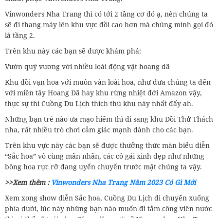
Vinwonders Nha Trang thì có tới 2 tầng cơ đó ạ, nên chúng ta
sẽ đi thang máy lên khu vực đồi cao hơn mà chúng mình gọi đó
là tầng 2.
Trên khu này các bạn sẽ được khám phá:
Vườn quý vương với nhiều loài động vật hoang dã
Khu đồi vạn hoa với muôn vàn loài hoa, như đưa chúng ta đến
với miền tây Hoang Dã hay khu rừng nhiệt đới Amazon vậy,
thực sự thì Cuồng Du Lịch thích thú khu này nhất đấy ah.
Những bạn trẻ nào ưa mạo hiểm thì đi sang khu Đồi Thử Thách
nha, rất nhiều trò chơi cảm giác mạnh dành cho các bạn.
Trên khu vực này các bạn sẽ được thưởng thức màn biểu diễn
“Sắc hoa” vô cùng mãn nhãn, các cô gái xinh đẹp như những
bông hoa rực rỡ đang uyển chuyển trước mặt chúng ta vậy.
>>Xem thêm :
Vinwonders Nha Trang Năm 2023 Có Gì Mới
Xem xong show diễn Sắc hoa, Cuồng Du Lịch di chuyển xuống
phía dưới, lúc này những bạn nào muốn đi tắm công viên nước