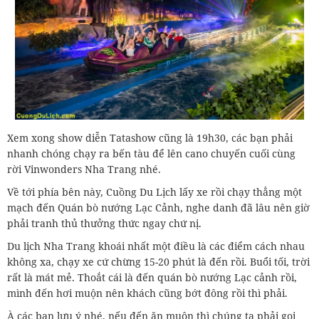
Xem xong show diễn Tatashow cũng là 19h30, các bạn phải
nhanh chóng chạy ra bến tàu để lên cano chuyến cuối cùng
rời Vinwonders Nha Trang nhé.
Về tới phía bên này, Cuồng Du Lịch lấy xe rồi chạy thẳng một
mạch đến Quán bò nướng Lạc Cảnh, nghe danh đã lâu nên giờ
phải tranh thủ thưởng thức ngay chứ nị.
Du lịch Nha Trang khoái nhất một điều là các điểm cách nhau
không xa, chạy xe cứ chừng 15-20 phút là đến rồi. Buổi tối, trời
rất là mát mẻ. Thoắt cái là đến quán bò nướng Lạc cảnh rồi,
mình đến hơi muộn nên khách cũng bớt đông rồi thì phải.
À các bạn lưu ý nhé, nếu đến ăn muộn thì chúng ta phải gọi