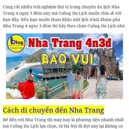
Cùng rất nhiều trải nghiệm thú vị trong chuyến du lịch Nha
Trang 4 ngày 3 đêm này mà Cuồng Du Lịch muốn chia sẻ với
bạn đấy. Nếu bạn muốn tham khảo một lịch trình khám phá
Nha Trang 4 ngày 3 đêm thì hãy theo chân Cuồng Du Lịch nhé.
Cách di chuyển đến Nha Trang
Để đến với Nha Trang thì máy bay là phương tiện nhanh nhất
mà Cuồng Du Lịch lựa chọn, từ Hà Nội đi đợt này lại không có