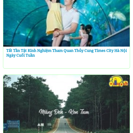
Tất Tần Tật Kinh Nghiệm Tham Quan Thủy Cung Times City Hà Nội
Ngày Cuối Tuần