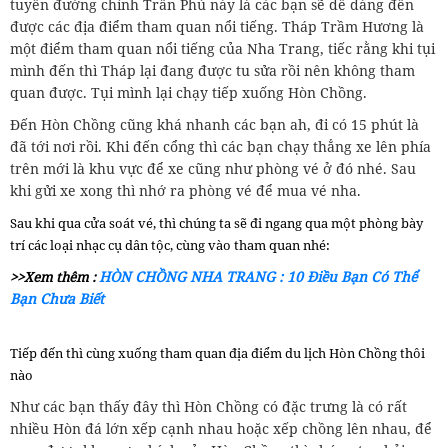
tuyến đường chính Trần Phú này là các bạn sẽ dễ dàng đến
được các địa điểm tham quan nổi tiếng. Tháp Trầm Hương là
một điểm tham quan nổi tiếng của Nha Trang, tiếc rằng khi tụi
mình đến thì Tháp lại đang được tu sửa rồi nên không tham
quan được. Tụi mình lại chạy tiếp xuống Hòn Chồng.
Đến Hòn Chồng cũng khá nhanh các bạn ah, đi có 15 phút là
đã tới nơi rồi. Khi đến cổng thì các bạn chạy thẳng xe lên phía
trên mới là khu vực để xe cũng như phòng vé ở đó nhé. Sau
khi gửi xe xong thì nhớ ra phòng vé để mua vé nha.
Sau khi qua cửa soát vé, thì chúng ta sẽ đi ngang qua một phòng bày
trí các loại nhạc cụ dân tộc, cùng vào tham quan nhé:
HÒN CHỒNG NHA TRANG : 10 Điều Bạn Có Thể
>>Xem thêm :
Bạn Chưa Biết
Tiếp đến thì cùng xuống tham quan địa điểm du lịch Hòn Chồng thôi
nào
Như các bạn thấy đây thì Hòn Chồng có đặc trưng là có rất
nhiều Hòn đá lớn xếp cạnh nhau hoặc xếp chồng lên nhau, để