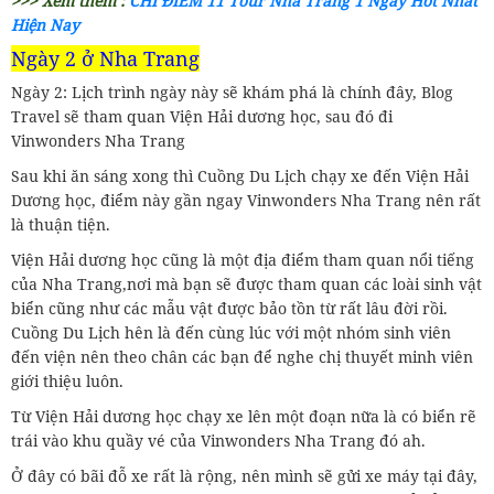
>>> Xem thêm :
CHỈ ĐIỂM 11 Tour Nha Trang 1 Ngày Hot Nhất
Hiện Nay
Ngày 2 ở Nha Trang
Ngày 2: Lịch trình ngày này sẽ khám phá là chính đây, Blog
Travel sẽ tham quan Viện Hải dương học, sau đó đi
Vinwonders Nha Trang
Sau khi ăn sáng xong thì Cuồng Du Lịch chạy xe đến Viện Hải
Dương học, điểm này gần ngay Vinwonders Nha Trang nên rất
là thuận tiện.
Viện Hải dương học cũng là một địa điểm tham quan nổi tiếng
của Nha Trang,nơi mà bạn sẽ được tham quan các loài sinh vật
biển cũng như các mẫu vật được bảo tồn từ rất lâu đời rồi.
Cuồng Du Lịch hên là đến cùng lúc với một nhóm sinh viên
đến viện nên theo chân các bạn để nghe chị thuyết minh viên
giới thiệu luôn.
Từ Viện Hải dương học chạy xe lên một đoạn nữa là có biển rẽ
trái vào khu quầy vé của Vinwonders Nha Trang đó ah.
Ở đây có bãi đỗ xe rất là rộng, nên mình sẽ gửi xe máy tại đây,