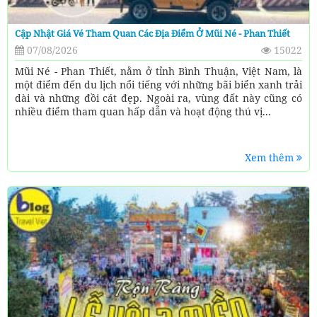
Cập Nhật Giá Vé Tham Quan Các Địa Điểm Ở Mũi Né - Phan Thiết
07/08/2026
15022
Mũi Né - Phan Thiết, nằm ở tỉnh Bình Thuận, Việt Nam, là
một điểm đến du lịch nổi tiếng với những bãi biển xanh trải
dài và những đồi cát đẹp. Ngoài ra, vùng đất này cũng có
nhiều điểm tham quan hấp dẫn và hoạt động thú vị...
Xem thêm