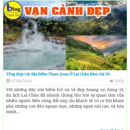
Tổng Hợp Các Địa Điểm Tham Quan Ở Lai Châu Kèm Giá Vé
07/08/2026
3504
Với những dãy núi hiểm trở và vẻ đẹp hoang sơ, hùng vĩ,
du lịch Lai Châu đã nhanh chóng thu hút sự quan tâm của
nhiều người. Đến vùng đất này, du khách sẽ có cơ hội khám
phá những con đèo ngoạn mục, những ngọn núi cao, và hòa
mình...