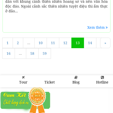
dẫn với khung cảnh thiên nhiên hoang sơ và nền văn hóa
độc đáo. Ngoài cảnh sắc thiên nhiên tuyệt diệu thì ẩm thực
ở đảo...
Xem thêm
1
«
2
...
10
11
12
13
14
15
»
16
...
58
59
Tour
Ticket
Blog
Hotline