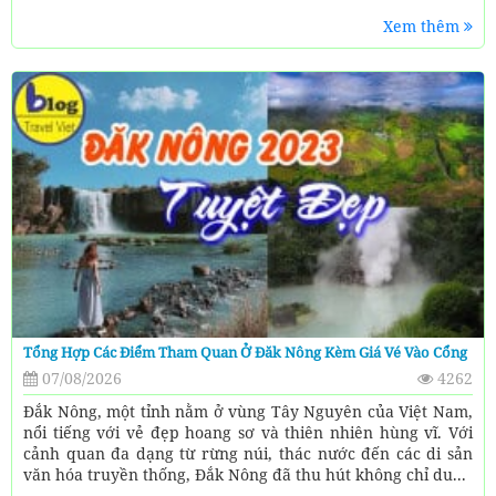
Xem thêm
Tổng Hợp Các Điểm Tham Quan Ở Đăk Nông Kèm Giá Vé Vào Cổng
07/08/2026
4262
Đắk Nông, một tỉnh nằm ở vùng Tây Nguyên của Việt Nam,
nổi tiếng với vẻ đẹp hoang sơ và thiên nhiên hùng vĩ. Với
cảnh quan đa dạng từ rừng núi, thác nước đến các di sản
văn hóa truyền thống, Đắk Nông đã thu hút không chỉ du...