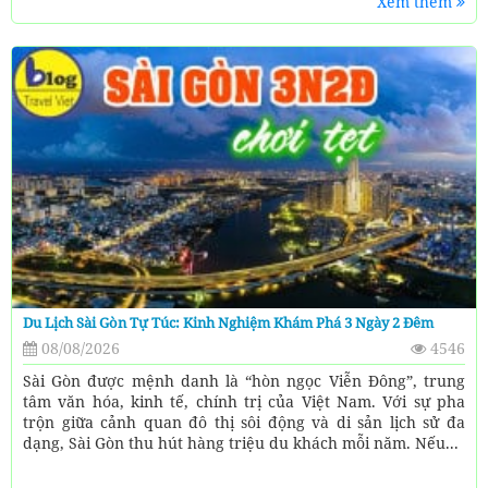
Xem thêm
Du Lịch Sài Gòn Tự Túc: Kinh Nghiệm Khám Phá 3 Ngày 2 Đêm
08/08/2026
4546
Sài Gòn được mệnh danh là “hòn ngọc Viễn Đông”, trung
tâm văn hóa, kinh tế, chính trị của Việt Nam. Với sự pha
trộn giữa cảnh quan đô thị sôi động và di sản lịch sử đa
dạng, Sài Gòn thu hút hàng triệu du khách mỗi năm. Nếu...