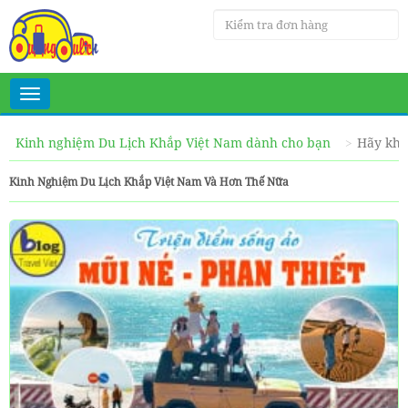
Toggle
navigation
Kinh nghiệm Du Lịch Khắp Việt Nam dành cho bạn
Hãy khá
Kinh Nghiệm Du Lịch Khắp Việt Nam Và Hơn Thế Nữa