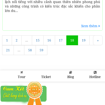
lịch nổi tiếng với nhiều cảnh quan thiên nhiên phong phú
và những công trình có kiến trúc đặc sắc khiến cho phần
lớn du...
Xem thêm
1
«
2
...
15
16
17
18
19
20
»
21
...
58
59
Tour
Ticket
Blog
Hotline