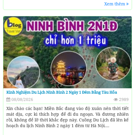
Xem thêm
Kinh Nghiệm Du Lịch Ninh Bình 2 Ngày 1 Đêm Bằng Tàu Hỏa
08/08/2026
2989
Xin chào các bạn! Miền Bắc đang vào độ xuân nên thời tiết
mát dịu, cực kì thích hợp để đi du ngoạn. Và đương nhiên
rồi, không để lỡ thời khắc đẹp này. Cuồng Du Lịch đã lên kế
hoạch du lịch Ninh Bình 2 ngày 1 đêm từ Hà Nội....