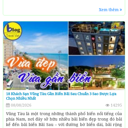
Xem thêm
18 Khách Sạn Vũng Tàu Gần Biển Bãi Sau Chuẩn 3 Sao Được Lựa
Chọn Nhiều Nhất
08/08/2026
14295
Vũng Tàu là một trong những thành phố biển nổi tiếng của
phía Nam, nơi đây sở hữu nhiều bãi biển đẹp trong đó bải
kể đến bãi biển Bãi Sau – với đường bờ biển dài, bãi rộng