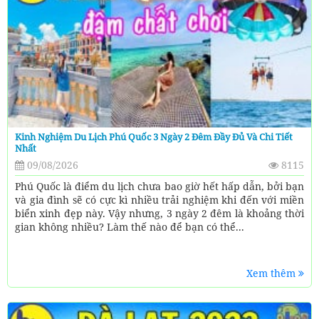
Kinh Nghiệm Du Lịch Phú Quốc 3 Ngày 2 Đêm Đầy Đủ Và Chi Tiết
Nhất
09/08/2026
8115
Phú Quốc là điểm du lịch chưa bao giờ hết hấp dẫn, bởi bạn
và gia đình sẽ có cực kì nhiều trải nghiệm khi đến với miền
biển xinh đẹp này. Vậy nhưng, 3 ngày 2 đêm là khoảng thời
gian không nhiều? Làm thế nào để bạn có thể...
Xem thêm