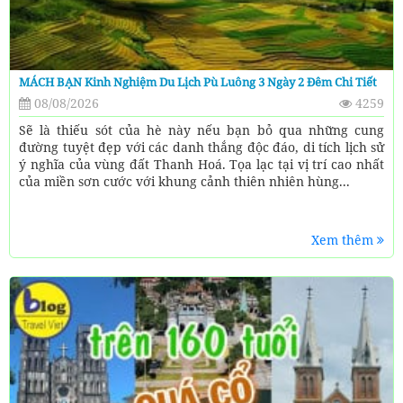
MÁCH BẠN Kinh Nghiệm Du Lịch Pù Luông 3 Ngày 2 Đêm Chi Tiết
08/08/2026
4259
Sẽ là thiếu sót của hè này nếu bạn bỏ qua những cung
đường tuyệt đẹp với các danh thắng độc đáo, di tích lịch sử
ý nghĩa của vùng đất Thanh Hoá. Tọa lạc tại vị trí cao nhất
của miền sơn cước với khung cảnh thiên nhiên hùng...
Xem thêm