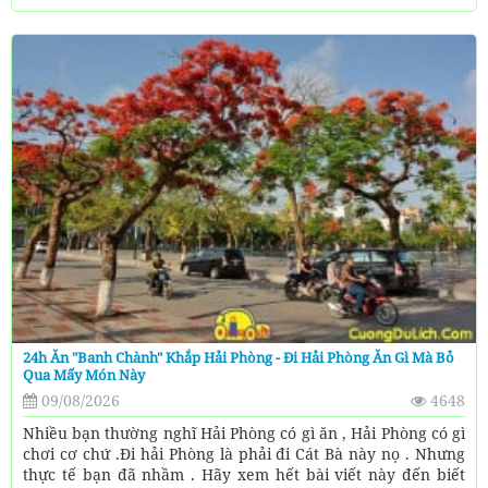
24h Ăn "banh Chành" Khắp Hải Phòng - Đi Hải Phòng Ăn Gì Mà Bỏ
Qua Mấy Món Này
09/08/2026
4648
Nhiều bạn thường nghĩ Hải Phòng có gì ăn , Hải Phòng có gì
chơi cơ chứ .Đi hải Phòng là phải đi Cát Bà này nọ . Nhưng
thực tế bạn đã nhầm . Hãy xem hết bài viết này đến biết