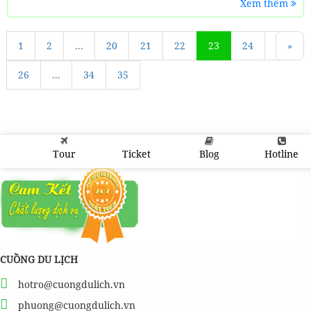
Xem thêm
1
«
2
...
20
21
22
23
24
25
»
26
...
34
35
Tour
Ticket
Blog
Hotline
CUỒNG DU LỊCH
hotro@cuongdulich.vn
phuong@cuongdulich.vn