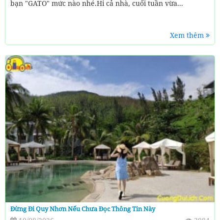
bạn "GATO" mức nào nhé.Hi cả nhà, cuối tuần vừa...
Xem thêm
Đừng Đi Quy Nhơn Nếu Chưa Đọc Thông Tin Này