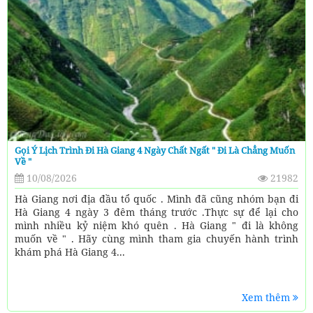
Gọi Ý Lịch Trình Đi Hà Giang 4 Ngày Chất Ngất " Đi Là Chẳng Muốn
Về "
10/08/2026
21982
Hà Giang nơi địa đầu tổ quốc . Mình đã cũng nhóm bạn đi
Hà Giang 4 ngày 3 đêm tháng trước .Thực sự để lại cho
mình nhiều kỷ niệm khó quên . Hà Giang " đi là không
muốn về " . Hãy cùng mình tham gia chuyến hành trình
khám phá Hà Giang 4...
Xem thêm