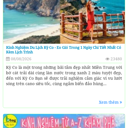
Kinh Nghiệm Du Lịch Kỳ Co - Eo Gió Trong 1 Ngày Chi Tiết Nhất Có
Kèm Lịch Trình
08/08/2026
23480
Kỳ Co là một trong những bãi tắm đẹp nhất Miền Trung với
bờ cát trải dài cùng làn nước trong xanh 2 màu tuyệt đẹp,
đến với Kỳ Co Bạn sẽ được trải nghiệm cảm giác vi vu lướt
sóng trên cano siêu tốc, cùng ngắm biển đảo hùng...
Xem thêm