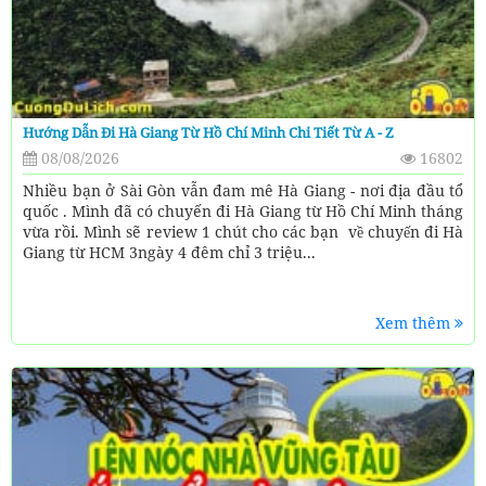
Hướng Dẫn Đi Hà Giang Từ Hồ Chí Minh Chi Tiết Từ A - Z
08/08/2026
16802
Nhiều bạn ở Sài Gòn vẫn đam mê Hà Giang - nơi địa đầu tổ
quốc . Mình đã có chuyến đi Hà Giang từ Hồ Chí Minh tháng
vừa rồi. Mình sẽ review 1 chút cho các bạn về chuyến đi Hà
Giang từ HCM 3ngày 4 đêm chỉ 3 triệu...
Xem thêm