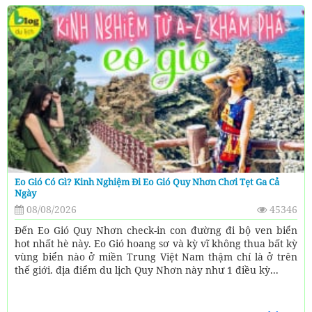
Eo Gió Có Gì? Kinh Nghiệm Đi Eo Gió Quy Nhơn Chơi Tẹt Ga Cả
Ngày
08/08/2026
45346
Đến Eo Gió Quy Nhơn check-in con đường đi bộ ven biển
hot nhất hè này. Eo Gió hoang sơ và kỳ vĩ không thua bất kỳ
vùng biển nào ở miền Trung Việt Nam thậm chí là ở trên
thế giới. địa điểm du lịch Quy Nhơn này như 1 điều kỳ...