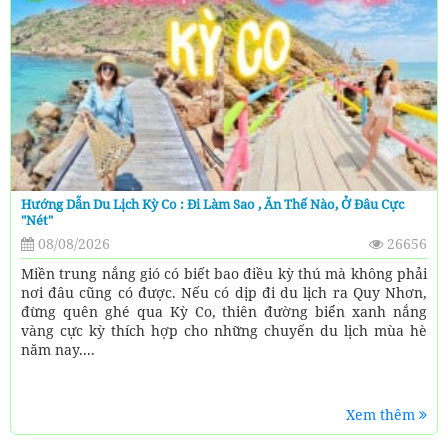
Hướng Dẫn Du Lịch Kỳ Co : Đi Làm Sao , Ăn Thế Nào, Ở Đâu Cực
"nét"
08/08/2026
26656
Miền trung nắng gió có biết bao điều kỳ thú mà không phải
nơi đâu cũng có được. Nếu có dịp đi du lịch ra Quy Nhơn,
đừng quên ghé qua Kỳ Co, thiên đường biển xanh nắng
vàng cực kỳ thích hợp cho những chuyến du lịch mùa hè
năm nay....
Xem thêm