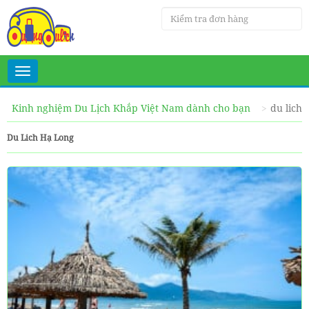
Toggle
navigation
Kinh nghiệm Du Lịch Khắp Việt Nam dành cho bạn
du lich 
Du Lich Hạ Long