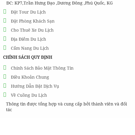
ĐC: KP7,Trần Hưng Đạo ,Dương Đông ,Phú Quốc, KG
Đặt Tour Du Lịch
Đặt Phòng Khách Sạn
Cho Thuê Xe Du Lịch
Địa Điểm Du Lịch
Cẩm Nang Du Lịch
CHÍNH SÁCH QUY ĐỊNH
Chính Sách Bảo Mật Thông Tin
Điều Khoản Chung
Hướng Dẫn Đặt Dịch Vụ
Về Cuồng Du Lịch
Thông tin được tổng hợp và cung cấp bởi thành viên và đối
tác