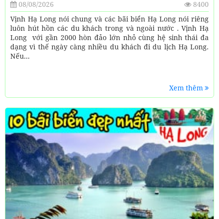
08/08/2026
8400
Vịnh Hạ Long nói chung và các bãi biển Hạ Long nói riêng
luôn hút hồn các du khách trong và ngoài nước . Vịnh Hạ
Long với gần 2000 hòn đảo lớn nhỏ cùng hệ sinh thái đa
dạng vì thế ngày càng nhiều du khách đi du lịch Hạ Long.
Nếu...
Xem thêm