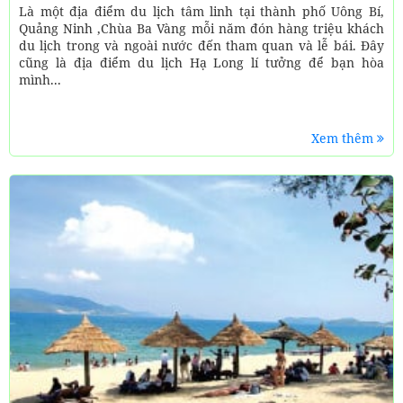
Là một địa điểm du lịch tâm linh tại thành phố Uông Bí,
Quảng Ninh ,Chùa Ba Vàng mỗi năm đón hàng triệu khách
du lịch trong và ngoài nước đến tham quan và lễ bái. Đây
cũng là địa điểm du lịch Hạ Long lí tưởng để bạn hòa
mình...
Xem thêm