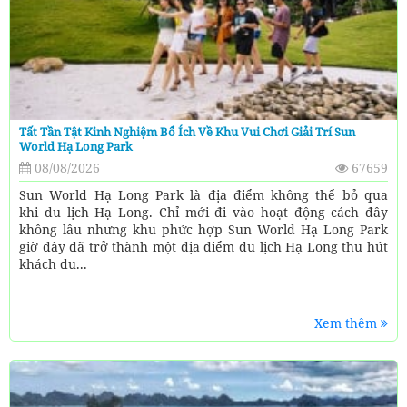
Tất Tần Tật Kinh Nghiệm Bổ Ích Về Khu Vui Chơi Giải Trí Sun
World Hạ Long Park
08/08/2026
67659
Sun World Hạ Long Park là địa điểm không thể bỏ qua
khi du lịch Hạ Long. Chỉ mới đi vào hoạt động cách đây
không lâu nhưng khu phức hợp Sun World Hạ Long Park
giờ đây đã trở thành một địa điểm du lịch Hạ Long thu hút
khách du...
Xem thêm