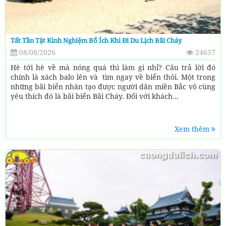
Tất Tần Tật Kinh Nghiệm Bổ Ích Khi Đi Du Lịch Bãi Cháy
08/08/2026
24657
Hè tới hè về mà nóng quá thì làm gì nhỉ? Câu trả lời đó
chính là xách balo lên và tìm ngay về biển thôi. Một trong
những bãi biển nhân tạo được người dân miền Bắc vô cùng
yêu thích đó là bãi biển Bãi Cháy. Đối với khách...
Xem thêm