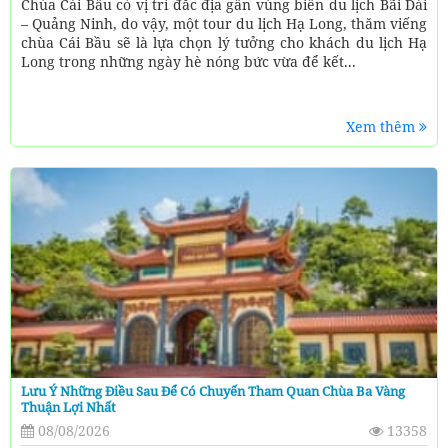
Chùa Cái Bầu có vị trí đắc địa gần vùng biển du lịch Bãi Dài
– Quảng Ninh, do vậy, một tour du lịch Hạ Long, thăm viếng
chùa Cái Bầu sẽ là lựa chọn lý tưởng cho khách du lịch Hạ
Long trong những ngày hè nóng bức vừa để kết...
Xem thêm
Lưu Ý Những Điều Sau Để Có Chuyến Tham Quan Chùa Ba Vàng
Thuận Lợi Nhất
08/08/2026
13358