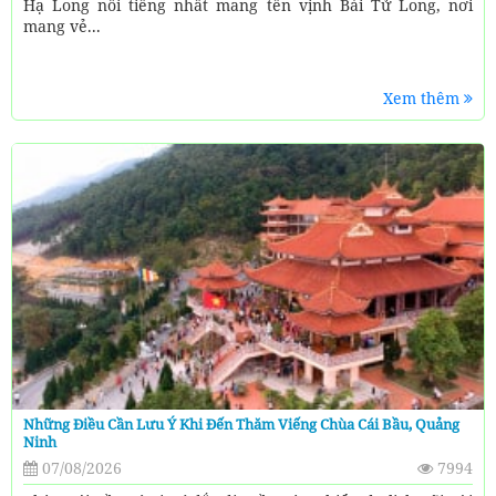
Hạ Long nổi tiếng nhất mang tên vịnh Bái Tử Long, nơi
mang vẻ...
Xem thêm
Những Điều Cần Lưu Ý Khi Đến Thăm Viếng Chùa Cái Bầu, Quảng
Ninh
07/08/2026
7994