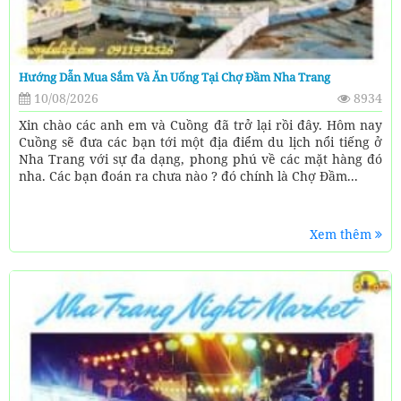
Hướng Dẫn Mua Sắm Và Ăn Uống Tại Chợ Đầm Nha Trang
10/08/2026
8934
Xin chào các anh em và Cuồng đã trở lại rồi đây. Hôm nay
Cuồng sẽ đưa các bạn tới một địa điểm du lịch nổi tiếng ở
Nha Trang với sự đa dạng, phong phú về các mặt hàng đó
nha. Các bạn đoán ra chưa nào ? đó chính là Chợ Đầm...
Xem thêm