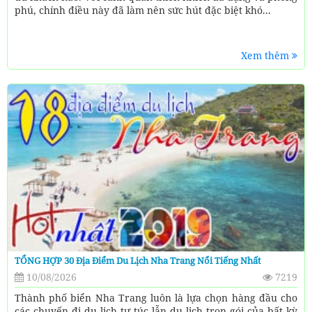
phú, chính điều này đã làm nên sức hút đặc biệt khó...
Xem thêm
TỔNG HỢP 30 Địa Điểm Du Lịch Nha Trang Nổi Tiếng Nhất
10/08/2026
7219
Thành phố biển Nha Trang luôn là lựa chọn hàng đầu cho
các chuyến đi du lịch tự túc lẫn du lịch trọn gói của bất kỳ