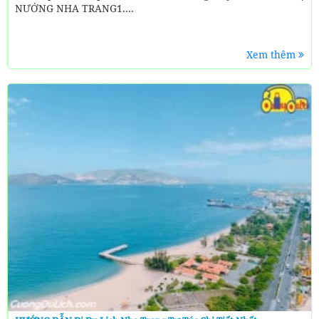
NƯỚNG NHA TRANG1....
Xem thêm