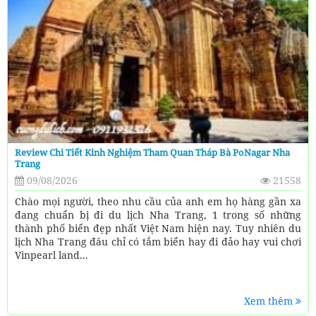
Review Chi Tiết Kinh Nghiệm Tham Quan Tháp Bà PoNagar Nha
Trang
09/08/2026
21558
Chào mọi người, theo nhu cầu của anh em họ hàng gần xa
đang chuẩn bị đi du lịch Nha Trang, 1 trong số những
thành phố biển đẹp nhất Việt Nam hiện nay. Tuy nhiên du
lịch Nha Trang đâu chỉ có tắm biển hay đi đảo hay vui chơi
Vinpearl land...
Xem thêm