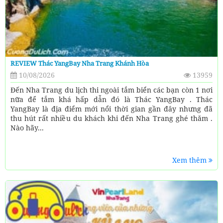
REVIEW Thác YangBay Nha Trang Khánh Hòa
10/08/2026
13959
Đến Nha Trang du lịch thi ngoài tắm biển các bạn còn 1 nơi
nữa để tắm khá hấp dẫn đó là Thác YangBay . Thác
YangBay là địa điểm mới nổi thời gian gần đây nhưng đã
thu hút rất nhiều du khách khi đến Nha Trang ghé thăm .
Nào hãy...
Xem thêm