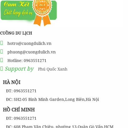
CUỒNG DU LỊCH
hotro@cuongdulich.vn
phuong@cuongdulich.vn
Hotline: 0963551271
Support by
Phú Quốc Xanh
HÀ NỘI
ĐT: 0963551271
ĐC: SH2-05 Bình Minh Garden,Long Biên,Hà Nội
HỒ CHÍ MINH
ĐT: 0963551271
ĐC: 608 Phạm Văn Chiêu, phường 13,Quận Gò Vấp,HCM