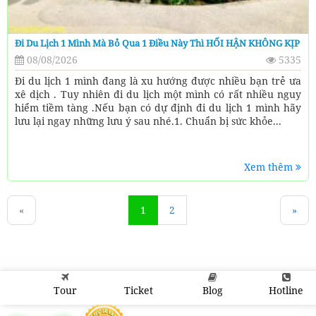
Đi Du Lịch 1 Mình Mà Bỏ Qua 1 Điều Này Thì HỐI HẬN KHÔNG KỊP
08/08/2026
5335
Đi du lịch 1 mình đang là xu hướng được nhiều bạn trẻ ưa
xê dịch . Tuy nhiên đi du lịch một mình có rất nhiều nguy
hiểm tiềm tàng .Nếu bạn có dự định đi du lịch 1 mình hãy
lưu lại ngay những lưu ý sau nhé.1. Chuẩn bị sức khỏe...
Xem thêm
«
1
2
»
Tour
Ticket
Blog
Hotline