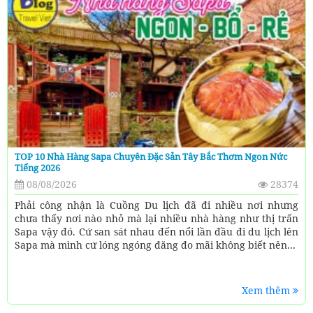
TOP 10 Nhà Hàng Sapa Chuyên Đặc Sản Tây Bắc Thơm Ngon Nức
Tiếng 2026
08/08/2026
28374
Phải công nhận là Cuồng Du lịch đã đi nhiều nơi nhưng
chưa thấy nơi nào nhỏ mà lại nhiều nhà hàng như thị trấn
Sapa vậy đó. Cứ san sát nhau đến nổi lần đầu đi du lịch lên
Sapa mà mình cứ lóng ngóng đăng đo mãi không biết nên...
Xem thêm