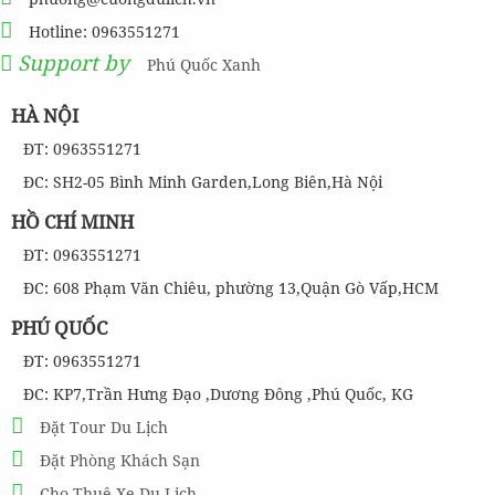
Hotline: 0963551271
Support by
Phú Quốc Xanh
HÀ NỘI
ĐT: 0963551271
ĐC: SH2-05 Bình Minh Garden,Long Biên,Hà Nội
HỒ CHÍ MINH
ĐT: 0963551271
ĐC: 608 Phạm Văn Chiêu, phường 13,Quận Gò Vấp,HCM
PHÚ QUỐC
ĐT: 0963551271
ĐC: KP7,Trần Hưng Đạo ,Dương Đông ,Phú Quốc, KG
Đặt Tour Du Lịch
Đặt Phòng Khách Sạn
Cho Thuê Xe Du Lịch