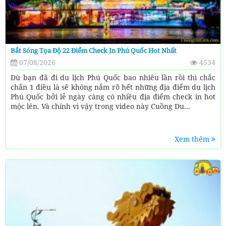
Bắt Sóng Tọa Độ 22 Điểm Check In Phú Quốc Hot Nhất
07/08/2026
4534
Dù bạn đã đi du lịch Phú Quốc bao nhiêu lần rồi thì chắc
chắn 1 điều là sẽ không nắm rõ hết những địa điểm du lịch
Phú Quốc bởi lẻ ngày càng có nhiều địa điểm check in hot
mộc lên. Và chính vì vậy trong video này Cuồng Du...
Xem thêm