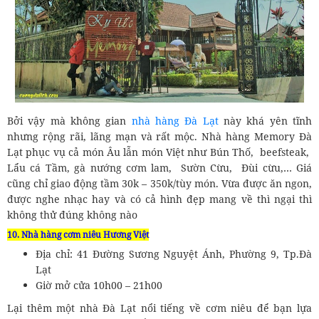
Bởi vậy mà không gian
nhà hàng Đà Lạt
này khá yên tĩnh
nhưng rộng rãi, lãng mạn và rất mộc. Nhà hàng Memory Đà
Lạt phục vụ cả món Âu lẫn món Việt như Bún Thố, beefsteak,
Lẩu cá Tầm, gà nướng cơm lam, Sườn Cừu, Đùi cừu,… Giá
cũng chỉ giao động tầm 30k – 350k/tùy món. Vừa được ăn ngon,
được nghe nhạc hay và có cả hình đẹp mang về thì ngại thì
không thử đúng không nào
10. Nhà hàng cơm niêu Hương Việt
Địa chỉ: 41 Đường Sương Nguyệt Ánh, Phường 9, Tp.Đà
Lạt
Giờ mở cửa 10h00 – 21h00
Lại thêm một nhà Đà Lạt nổi tiếng về cơm niêu để bạn lựa