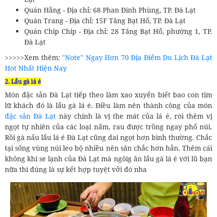
Quán Hằng - Địa chỉ: 68 Phan Đình Phùng, TP. Đà Lạt
Quán Trang - Địa chỉ: 15F Tăng Bạt Hổ, TP. Đà Lạt
Quán Chip Chip - Địa chỉ: 28 Tăng Bạt Hổ, phường 1, TP.
Đà Lạt
>>>>>Xem thêm:
"Note" Ngay Hơn 70 Địa Điểm Du Lịch Đà Lạt
Hot Nhất Hiện Nay
2. Lẩu gà lá é
Món đặc sản Đà Lạt tiếp theo làm xao xuyến biết bao con tim
lữ khách đó là lẩu gà lá é. Điều làm nên thành công của món
đặc sản Đà Lạt
này chính là vị the mát của lá é, ròi thêm vị
ngọt tự nhiên của các loại nấm, rau được trồng ngay phố núi.
Rồi gà nấu lẩu lá é Đà Lạt cũng dai ngọt hơn bình thường. Chắc
tại sống vùng núi leo bộ nhiều nên săn chắc hơn hẳn. Thêm cái
không khí se lạnh của Đà Lạt mà ngôig ăn lẩu gà lá é với lũ bạn
nữa thì đúng là sự kết hợp tuyệt vởi đó nha