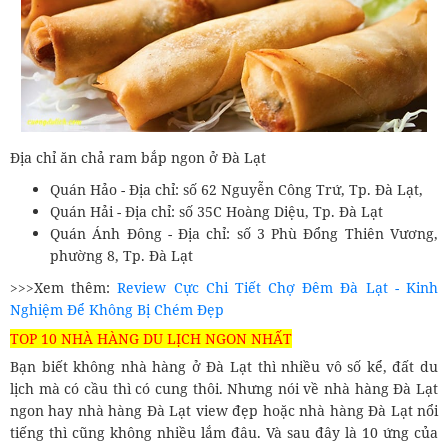
Địa chỉ ăn chả ram bắp ngon ở Đà Lạt
Quán Hảo - Địa chỉ: số 62 Nguyễn Công Trứ, Tp. Đà Lạt,
Quán Hải - Địa chỉ: số 35C Hoàng Diệu, Tp. Đà Lạt
Quán Ánh Đông - Địa chỉ: số 3 Phù Đổng Thiên Vương,
phường 8, Tp. Đà Lạt
>>>Xem thêm:
Review Cực Chi Tiết Chợ Đêm Đà Lạt - Kinh
Nghiệm Để Không Bị Chém Đẹp
TOP 10 NHÀ HÀNG DU LỊCH NGON NHẤT
Bạn biết không nhà hàng ở Đà Lạt thì nhiều vô số kể, đất du
lịch mà có cầu thì có cung thôi. Nhưng nói về nhà hàng Đà Lạt
ngon hay nhà hàng Đà Lạt view đẹp hoặc nhà hàng Đà Lạt nổi
tiếng thì cũng không nhiều lắm đâu. Và sau đây là 10 ứng của