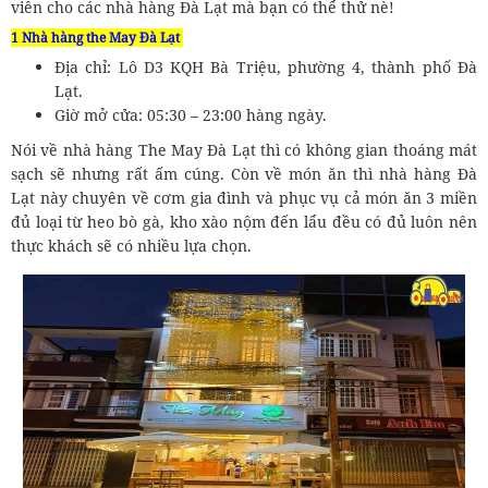
viên cho các nhà hàng Đà Lạt mà bạn có thể thử nè!
1 Nhà hàng the May Đà Lạt
Địa chỉ: Lô D3 KQH Bà Triệu, phường 4, thành phố Đà
Lạt.
Giờ mở cửa: 05:30 – 23:00 hàng ngày.
Nói về nhà hàng The May Đà Lạt thì có không gian thoáng mát
sạch sẽ nhưng rất ấm cúng. Còn về món ăn thì nhà hàng Đà
Lạt này chuyên về cơm gia đình và phục vụ cả món ăn 3 miền
đủ loại từ heo bò gà, kho xào nộm đến lẩu đều có đủ luôn nên
thực khách sẽ có nhiều lựa chọn.