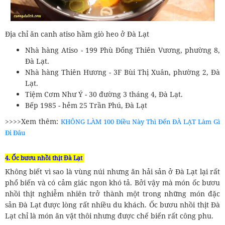
Địa chỉ ăn canh atiso hầm giò heo ở Đà Lạt
Nhà hàng Atiso - 199 Phù Đổng Thiên Vương, phường 8,
Đà Lạt.
Nhà hàng Thiên Hương - 3F Bùi Thị Xuân, phường 2, Đà
Lạt.
Tiệm Cơm Như Ý - 30 đường 3 tháng 4, Đà Lạt.
Bếp 1985 - hẻm 25 Trần Phú, Đà Lạt
>>>>Xem thêm:
KHÔNG LÀM 100 Điều Này Thì Đến ĐÀ LẠT Làm Gì
Đi Đâu
4. Ốc bươu nhồi thịt Đà Lạt
Không biết vì sao là vùng núi nhưng ăn hải sản ở Đà Lạt lại rất
phổ biến và có cảm giác ngon khó tả. Bởi vậy mà món ốc bươu
nhồi thịt nghiễm nhiên trở thành một trong những món đặc
sản Đà Lạt được lòng rất nhiều du khách. Ốc bươu nhồi thịt Đà
Lạt chỉ là món ăn vặt thôi nhưng được chế biến rất công phu.