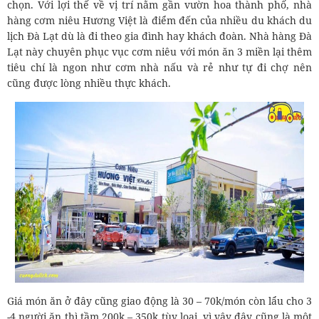
chọn. Với lợi thế về vị trí nằm gần vườn hoa thành phố, nhà
hàng cơm niêu Hương Việt là điểm đến của nhiều du khách du
lịch Đà Lạt dù là đi theo gia đình hay khách đoàn. Nhà hàng Đà
Lạt này chuyên phục vục cơm niêu với món ăn 3 miền lại thêm
tiêu chí là ngon như cơm nhà nấu và rẻ như tự đi chợ nên
cũng được lòng nhiều thực khách.
Giá món ăn ở đây cũng giao động là 30 – 70k/món còn lẩu cho 3
-4 người ăn thì tầm 200k – 350k tùy loại. vì vậy đây cũng là một