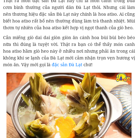
Thật ra món đặc sản Đà Lạt này chỉ là món canh trong bữa
cơm bình thường của người dân Đà Lạt thôi. Nhưng cái làm
nên thương hiệu đặc sản Đà Lạt này chính là hoa atiso. Ai cũng
biết hoa atiso rất bổ nên thường dùng làm trà thanh nhiệt. Mùi
thơm tự nhiên của hoa atiso kết hợp vị ngọt thanh của giò heo.
Cắn miếng giò dai dai giòn giòn ăn cánh hoa bùi bùi béo béo
nữa thì đúng là tuyệt vời. Thật ra bạn có thể thấy món canh
hoa atiso hầm giò heo này ở nhiều nơi nhưng phải ăn trong cái
không khí se lạnh của Đà Lạt mới cảm nhận trọn vẹn hương vị
món ăn. Vậy mới gọi là
đặc sản Đà Lạt
chứ!