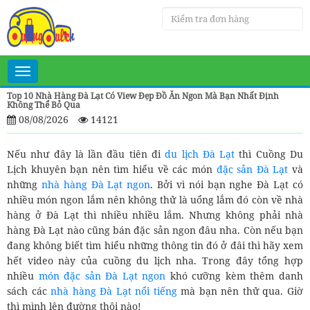
Toggle
navigation
Top 10 Nhà Hàng Đà Lạt Có View Đẹp Đồ Ăn Ngon Mà Bạn Nhất Định
Không Thể Bỏ Qua
08/08/2026
14121
Nếu như đây là lần đầu tiên đi
du lịch Đà Lạt
thì Cuồng Du
Lịch khuyên bạn nên tìm hiểu về các món
đặc sản Đà Lạt
và
những
nhà hàng Đà Lạt ngon
. Bởi vì nói bạn nghe Đà Lạt có
nhiều món ngon lắm nên không thử là uổng lắm đó còn về nhà
hàng ở Đà Lạt thì nhiều nhiều lắm. Nhưng không phải nhà
hàng Đà Lạt nào cũng bán đặc sản ngon đâu nha. Còn nếu bạn
đang không biết tìm hiểu những thông tin đó ở đâi thì hãy xem
hết video này của cuồng du lịch nha. Trong đây tổng hợp
nhiều
món đặc sản Đà Lạt ngon
khó cưỡng kèm thêm danh
sách các
nhà hàng Đà Lạt nổi tiếng
mà bạn nên thử qua. Giờ
thì mình lên đường thôi nào!