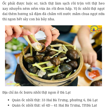
Ốc phải được luộc sơ, tách thịt làm sạch rồi trộn với thịt heo
xay nhuyễn nêm nếm vừa ăn rồi đem hấp. Vị ốc nhồi thịt ngọt
dai thêm hương xả đậm đà chấm với nước mắm chua ngọt nữa
thì ngon hết sảy con bà bảy nha.
Địa chỉ ăn ốc bươu nhồi thịt ngon ở Đà Lạt
Quán ốc nhồi thịt: 33 Hai Bà Trưng, phường 6, Đà Lạt
Quán ốc nhồi thịt: số 4D – 41 Hai Bà Trưng, TP.Đà Lạt