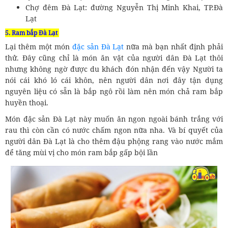
Chợ đêm Đà Lạt: đường Nguyễn Thị Minh Khai, TP.Đà
Lạt
5. Ram bắp Đà Lạt
Lại thêm một món
đặc sản Đà Lạt
nữa mà bạn nhất định phải
thử. Đây cũng chỉ là món ăn vặt của người dân Đà Lạt thôi
nhưng không ngờ được du khách đón nhận đến vậy Người ta
nói cái khó ló cái khôn, nên người dân nơi đây tận dụng
nguyên liệu có sẵn là bắp ngô rồi làm nên món chả ram bắp
huyền thoại.
Món đặc sản Đà Lạt này muốn ăn ngon ngoài bánh trắng với
rau thì còn cần có nước chấm ngon nữa nha. Và bí quyết của
người dân Đà Lạt là cho thêm đậu phộng rang vào nước mắm
để tăng mùi vị cho món ram bắp gấp bội lần