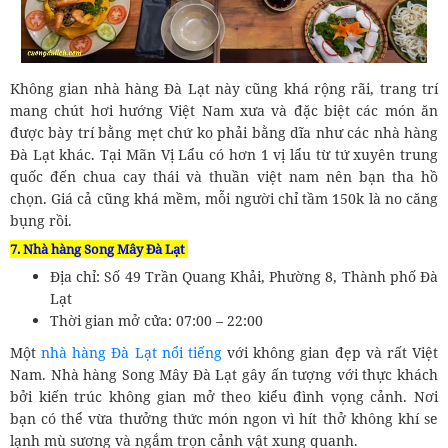
Không gian nhà hàng Đà Lạt này cũng khá rộng rãi, trang trí
mang chút hơi hướng Việt Nam xưa và đặc biệt các món ăn
được bày trí bằng mẹt chứ ko phải bằng dĩa như các nhà hàng
Đà Lạt khác. Tại Mãn Vị Lẩu có hơn 1 vị lẩu từ tứ xuyên trung
quốc đến chua cay thái và thuần việt nam nên bạn tha hồ
chọn. Giá cả cũng khá mềm, mỗi người chỉ tầm 150k là no căng
bụng rồi.
7. Nhà hàng Song Mây Đà Lạt
Địa chỉ: Số 49 Trần Quang Khải, Phường 8, Thành phố Đà
Lạt
Thời gian mở cửa: 07:00 – 22:00
Một
nhà hàng Đà Lạt nổi tiếng
với không gian đẹp và rất Việt
Nam. Nhà hàng Song Mây Đà Lạt gây ấn tượng với thực khách
bởi kiến trúc không gian mở theo kiểu đình vọng cảnh. Nơi
bạn có thể vừa thưởng thức món ngon vì hít thở không khí se
lạnh mù sương và ngắm trọn cảnh vật xung quanh.