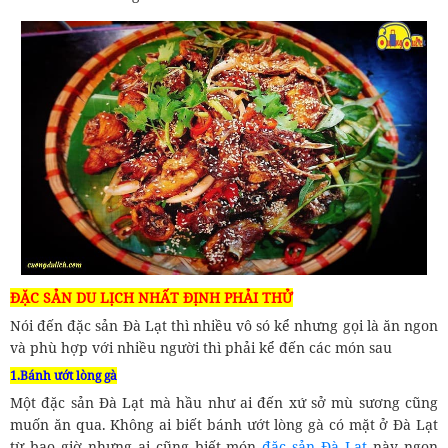
ĐẶC SẢN DU LỊCH NHẤT ĐỊNH PHẢI THỬ
Nói đến đặc sản Đà Lạt thì nhiều vô só kể nhưng gọi là ăn ngon
và phù hợp với nhiều người thì phải kể đến các món sau
1.Bánh ướt lòng gà
Một đặc sản Đà Lạt mà hầu như ai đến xứ sở mù sương cũng
muốn ăn qua. Không ai biết bánh ướt lòng gà có mặt ở Đà Lạt
từ bao giờ nhưng ai cũng biết món
đặc sản Đà Lạt
này ngon