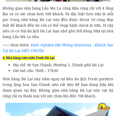
Không gian nhà hàng Lẩu Mà La cũng khá rộng rãi với 4 tầng
lầu và có sức chưa hơn 100 khách. Và đặc biệt hơn nữa là mỗi
góc trong nhà hàng Đà Lạt này đều được décor vô cùng đẹp
mắt để khách đến ăn còn có thể chụp hình check in nữa. Vì vậy
nếu có cơ hội du lịch Đà Lạt bạn nhớ ghé thử dùng bữa tại nhà
hàng Lẩu Mà La nha
>>>>Xem thêm:
Kinh Nghiệm Đặt Phòng Homestay , Khách Sạn
Tại Đà Lạt SIÊU CHUẨN
4. Nhà hàng cơm niêu Fresh Đà Lạt
Địa chỉ: 90 Vạn Thành, Phường 5, Thành phố Đà Lạt
Giờ mở cửa: 7h00 – 17h30
Nhà hàng Đà Lạt này nằm ngay tại khu du lịch Fresh gardern
trong làng hoa Vạn Thành nên rất tiện để bạn dùng bữa khi
tham quan tại đây. Không gian nhà hàng Đà Lạt này cực kỳ
rộng rãi và thoải mái với sức chứa lên đến 700 khách.