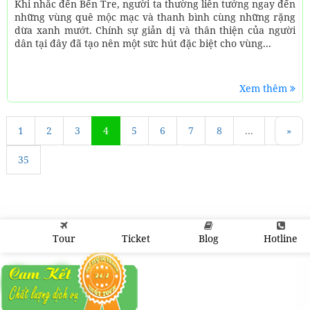
Khi nhắc đến Bến Tre, người ta thường liên tưởng ngay đến
những vùng quê mộc mạc và thanh bình cùng những rặng
dừa xanh mướt. Chính sự giản dị và thân thiện của người
dân tại đây đã tạo nên một sức hút đặc biệt cho vùng...
Xem thêm
1
«
2
3
4
5
6
7
8
...
34
»
35
Tour
Ticket
Blog
Hotline