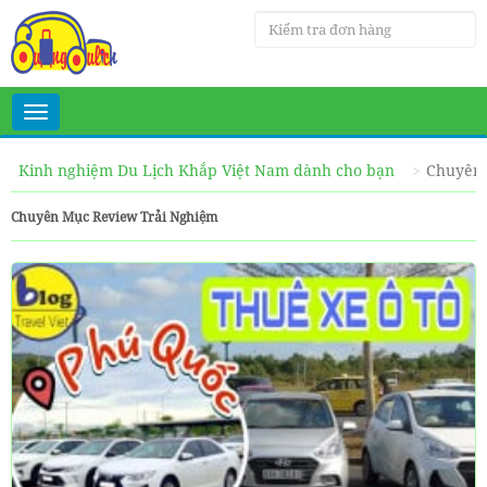
Toggle
navigation
Kinh nghiệm Du Lịch Khắp Việt Nam dành cho bạn
Chuyên 
Chuyên Mục Review Trải Nghiệm