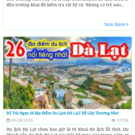
đến trường khai đã kiểm tra rất kỹ và “không có trẻ nào...
Xem thêm
Bỏ Túi Ngay 26 Địa Điểm Du Lịch ĐÀ LẠT Dễ Gây Thương Nhớ
06/08/2026
10198
Du lịch Đà Lạt chưa bao giờ là từ khoá du lịch lỗi thời. Du
khách vẫn du lịch Đà Lạt vào bất kể mùa nào trong năm, vì