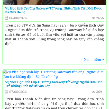
Vụ Học Sinh Trường Gateway Tử Vong: Nhiều Tình Tiết Mới Được
Bà Quy Hé Lộ
06/08/2026
2656
Trên báo VTV đưa tin Sáng nay (22/8), bà Nguyễn Bích Quy
– người đưa đón trẻ trong vụ trường Gateway bỏ quên học
sinh trên xe- đã có buổi làm việc với luật sư của văn phòng
luật sư Thanh Sơn. Cũng trong sáng nay, bà Quy vẫn khẳng
định...
Xem thêm
Vụ Việc Học Sinh Lớp 1 Trường Gateway Tử Vong: Người Đưa Đón
Trẻ Khẳng Định Bé Đã Vào Lớp
07/08/2026
3691
Trên báo Thanh Niên đưa tin sáng nay: Trong đơn trình
bày vụ việc mới nhất, người được thuê đưa đón học sinh
đến Trường Gateway và có mặt trên chuyến xe đón cháu L.