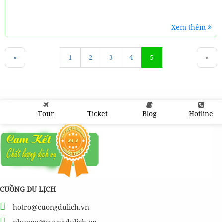
Xem thêm
«
1
2
3
4
5
»
Tour
Ticket
Blog
Hotline
CUỒNG DU LỊCH
hotro@cuongdulich.vn
phuong@cuongdulich.vn