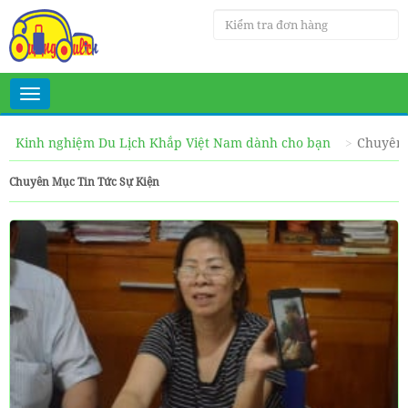
Toggle
navigation
Kinh nghiệm Du Lịch Khắp Việt Nam dành cho bạn
Chuyên 
Chuyên Mục Tin Tức Sự Kiện