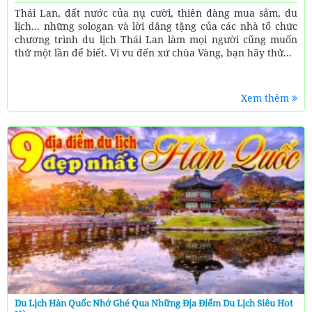
Thái Lan, đất nước của nụ cười, thiên đàng mua sắm, du
lịch... những sologan và lời dâng tặng của các nhà tổ chức
chương trình du lịch Thái Lan làm mọi người cũng muốn
thử một lần để biết. Vi vu đến xứ chùa Vàng, bạn hãy thử...
Xem thêm
Du Lịch Hàn Quốc Nhớ Ghé Qua Những Địa Điểm Du Lịch Siêu Hot