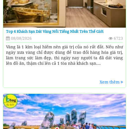
Top 6 Khách Sạn Dát Vàng Nổi Tiếng Nhất Trên Thế Giới
08/08/2026
6723
Vàng là 1 kim loại hiếm nên giá trị của nó rất đắt. Nếu như
ngày xưa vàng chỉ được dùng để trao đổi hàng hóa giá trị,
làm trang sức làm đẹp, thì ngày nay người ta đã dát vàng
lên đồ ăn, thậm chí lên cả 1 tòa nhà khách sạn....
Xem thêm