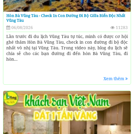
Hòn Bà Vũng Tàu - Check In Con Đường Đi Bộ Giữa Biển Độc Nhất
Vũng Tàu
06/08/2026
11283
Lần trước đi du lịch Vũng Tàu tự túc, mình có được cơ hội
ghé thăm Hòn Bà Vũng Tàu, check in con đường đi bộ độc
nhất vô nhị tại Vũng Tàu. Trong video này, blog du lịch sẽ
chia sẻ cho các bạn đường đi đến hòn Bà Vũng Tàu, đi
hòn...
Xem thêm