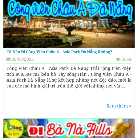
Có Nên Đi Công Viên Châu Á - Asia Park Đà Nẵng Không?
08/08/2026
5864
Công Viên Châu Á - Asia Park Đà Nẵng Trải rộng trên diện
tích 868.694 m2 bên bờ Tây sông Hàn . Công viên Châu Á -
Asia Park Đà Nẵng là sự kết hợp những nét độc đáo, mới lạ
của các mô hình giải trí trên thế giới với những nét văn...
Xem thêm