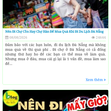
Nên Đi Chợ Cồn Hay Chợ Hàn Để Mua Quà Khi Đi Du Lịch Đà Nẵng
08/08/2026
24644
Đảm bảo với các bạn luôn, đi du lịch Đà Nẵng mà không
mua quà về thì quá phí . Đi chợ ở Đà Nẵng có cả đống
nhưng thứ hay ho để các bạn có thể mua về làm quà.
Nhưng mua ở đâu, mua cái gì lại là 1 vấn đề, mua làm sao
để...
Xem thêm