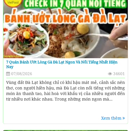
7 Quán Bánh Ướt Lòng Gà Đà Lạt Ngon Và Nổi Tiếng Nhất Hiện
Nay
07/08/2026
34601
Vùng đất Đà Lạt không chỉ có khí hậu mát mẻ, cảnh sắc nên
thơ, con người hiền hậu, mà Đà Lạt còn nổi tiếng với những
món ăn thanh tao, hài hoà với khẩu vị của nhiều người đến
từ nhiều nơi khác nhau. Trong những món ngon mà...
Xem thêm