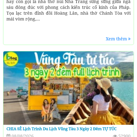
hay còn gọi là nhà thờ núi Nha Trang sừng sững giữa ngã
sáu đông đúc với phong cách kiến trúc cổ kính của Pháp.
Tọa lạc trên đỉnh đồi Hoàng Lân, nhà thờ Chánh Tòa với
mái vòm rộng,...
Xem thêm
CHIA SẺ Lịch Trình Du Lịch Vũng Tàu 3 Ngày 2 Đêm TỰ TÚC
08/08/2026
52900