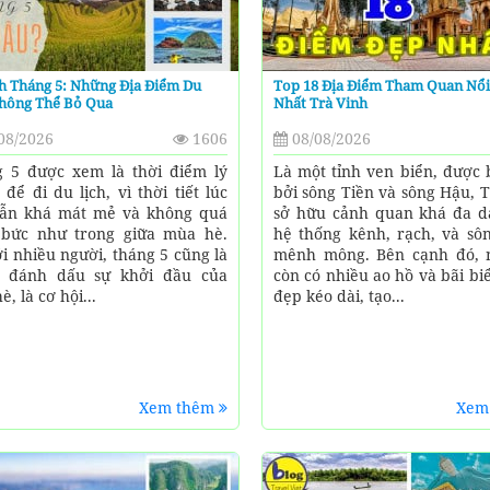
h Tháng 5: Những Địa Điểm Du
Top 18 Địa Điểm Tham Quan Nổi
Không Thể Bỏ Qua
Nhất Trà Vinh
08/2026
1606
08/08/2026
 5 được xem là thời điểm lý
Là một tỉnh ven biển, được 
 để đi du lịch, vì thời tiết lúc
bởi sông Tiền và sông Hậu, 
ẫn khá mát mẻ và không quá
sở hữu cảnh quan khá đa d
bức như trong giữa mùa hè.
hệ thống kênh, rạch, và sô
ới nhiều người, tháng 5 cũng là
mênh mông. Bên cạnh đó, 
g đánh dấu sự khởi đầu của
còn có nhiều ao hồ và bãi bi
, là cơ hội...
đẹp kéo dài, tạo...
Xem thêm
Xem