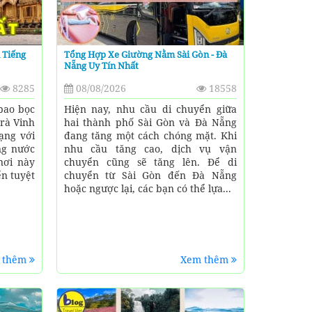
 Tiếng
Tổng Hợp Xe Giường Nằm Sài Gòn - Đà
Nẵng Uy Tín Nhất
8285
08/08/2026
18558
bao bọc
Hiện nay, nhu cầu di chuyển giữa
Trà Vinh
hai thành phố Sài Gòn và Đà Nẵng
ạng với
đang tăng một cách chóng mặt. Khi
ng nước
nhu cầu tăng cao, dịch vụ vận
nơi này
chuyển cũng sẽ tăng lên. Để di
ển tuyệt
chuyển từ Sài Gòn đến Đà Nẵng
hoặc ngược lại, các bạn có thể lựa...
 thêm
Xem thêm