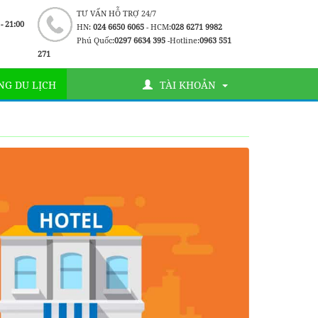
TƯ VẤN HỖ TRỢ 24/7
 - 21:00
HN:
024 6650 6065
- HCM:
028 6271 9982
Phú Quốc:
0297 6634 395
-Hotline:
0963 551
271
G DU LỊCH
TÀI KHOẢN