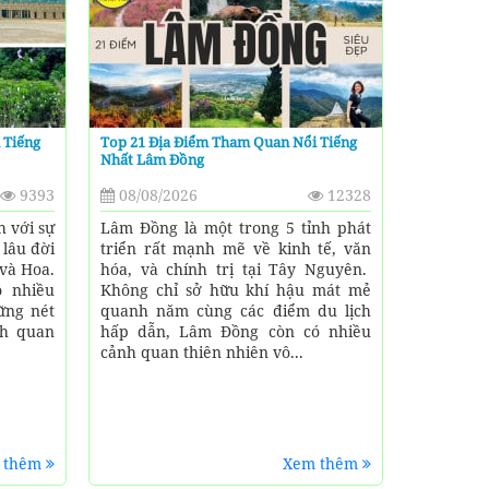
 Tiếng
Top 21 Địa Điểm Tham Quan Nổi Tiếng
Nhất Lâm Đồng
9393
08/08/2026
12328
h với sự
Lâm Đồng là một trong 5 tỉnh phát
 lâu đời
triển rất mạnh mẽ về kinh tế, văn
và Hoa.
hóa, và chính trị tại Tây Nguyên.
ó nhiều
Không chỉ sở hữu khí hậu mát mẻ
ững nét
quanh năm cùng các điểm du lịch
nh quan
hấp dẫn, Lâm Đồng còn có nhiều
cảnh quan thiên nhiên vô...
 thêm
Xem thêm