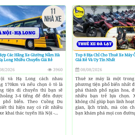
Hợp Các Hãng Xe Giường Nằm Hà
Top 8 Địa Chỉ Cho Thuê Xe Máy 
Hạ Long Nhiều Chuyến Giá Rẻ
Giá Rẻ Và Uy Tín Nhất
08/2026
3960
08/08/2026
ội và Hạ Long cách nhau
Thuê xe máy là một tron
g 170km và nếu chọn ô tô là
phương tiện phổ biến nhất 
g tiện di chuyển thì bạn sẽ
phá thành phố ngàn hoa, đ
hoảng 3-4 tiếng để đến được
nhiều bạn trẻ lựa chọn.
h phố biển. Theo Cuồng Du
không chỉ giúp bạn linh hoạt
biết thì hiện nay có rất nhiều
gian, lịch trình, mà còn c
e khai thác tuyến Hà Nội -...
bạn khám phá mọi con đường