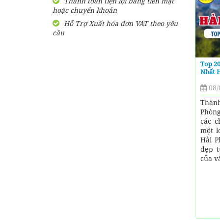
Thanh toán tiện lợi bằng tiền mặt
hoặc chuyển khoản
SHARE Cẩm nang du lịch
Măng Đen tự túc từ A-Z
Hỗ Trợ Xuất hóa đơn VAT theo yêu
cầu
HƯỚNG DẪN đi phượt Đảo
Thạnh An - Cần Giờ - Hồ
Chí Minh từ A-Z
Top 2
Nhất 
Hướng Dẫn Đi Tà Đùng -
08/
Vịnh Hạ Long trên cạn ở
Tây Nguyên
Thàn
Phòng
các c
một l
Hải P
đẹp t
của v