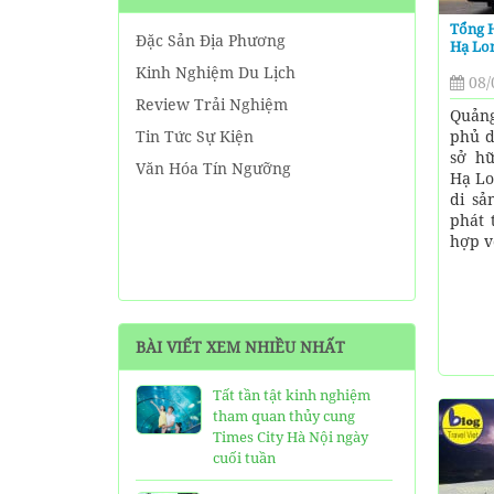
Tổng H
Đặc Sản Địa Phương
Hạ Lon
Kinh Nghiệm Du Lịch
08/
Review Trải Nghiệm
Quảng
phủ d
Tin Tức Sự Kiện
sở hữ
Văn Hóa Tín Ngưỡng
Hạ Lo
di sả
phát 
hợp vớ
BÀI VIẾT XEM NHIỀU NHẤT
Tất tần tật kinh nghiệm
tham quan thủy cung
Times City Hà Nội ngày
cuối tuần