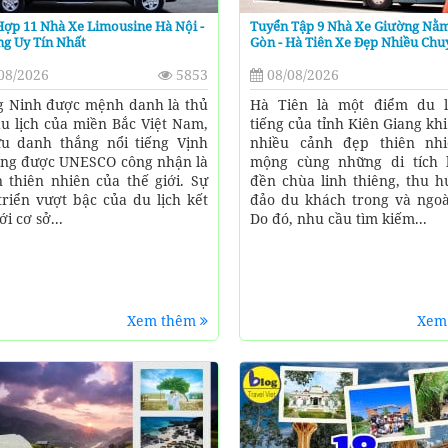
ợp 11 Nhà Xe Limousine Hà Nội -
Tuyển Tập 9 Nhà Xe Giường Nằm
g Uy Tín Nhất
Gòn - Hà Tiên Xe Đẹp Nhiều Chu
08/2026
5853
08/08/2026
 Ninh được mệnh danh là thủ
Hà Tiên là một điểm du l
u lịch của miền Bắc Việt Nam,
tiếng của tỉnh Kiên Giang kh
u danh thắng nổi tiếng Vịnh
nhiều cảnh đẹp thiên nh
ng được UNESCO công nhận là
mộng cùng những di tích l
n thiên nhiên của thế giới. Sự
đền chùa linh thiêng, thu h
triển vượt bậc của du lịch kết
đảo du khách trong và ngoà
i cơ sở...
Do đó, nhu cầu tìm kiếm...
Xem thêm
Xem