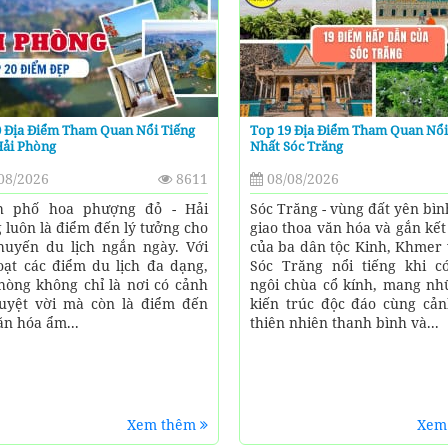
0 Địa Điểm Tham Quan Nổi Tiếng
Top 19 Địa Điểm Tham Quan Nổi
Hải Phòng
Nhất Sóc Trăng
08/2026
8611
08/08/2026
h phố hoa phượng đỏ - Hải
Sóc Trăng - vùng đất yên bìn
 luôn là điểm đến lý tưởng cho
giao thoa văn hóa và gắn kết
huyến du lịch ngắn ngày. Với
của ba dân tộc Kinh, Khmer 
oạt các điểm du lịch đa dạng,
Sóc Trăng nổi tiếng khi c
hòng không chỉ là nơi có cảnh
ngôi chùa cổ kính, mang nh
uyệt vời mà còn là điểm đến
kiến trúc độc đáo cùng cả
ăn hóa ẩm...
thiên nhiên thanh bình và...
Xem thêm
Xem