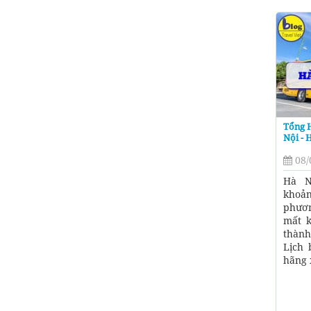
Tổng 
Nội - 
08/
Hà N
khoản
phươn
mất k
thàn
Lịch 
hãng x