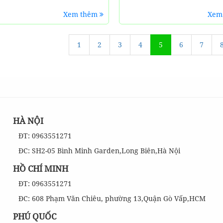
Xem thêm
Xem
1
2
3
4
5
6
7
HÀ NỘI
ĐT: 0963551271
ĐC: SH2-05 Bình Minh Garden,Long Biên,Hà Nội
HỒ CHÍ MINH
ĐT: 0963551271
ĐC: 608 Phạm Văn Chiêu, phường 13,Quận Gò Vấp,HCM
PHÚ QUỐC