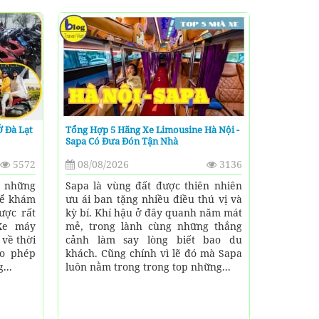
Ở Đà Lạt
Tổng Hợp 5 Hãng Xe Limousine Hà Nội -
Sapa Có Đưa Đón Tận Nhà
5572
08/08/2026
3136
g những
Sapa là vùng đất được thiên nhiên
để khám
ưu ái ban tặng nhiều điều thú vị và
ược rất
kỳ bí. Khí hậu ở đây quanh năm mát
 Xe máy
mẻ, trong lành cùng những thắng
 về thời
cảnh làm say lòng biết bao du
ho phép
khách. Cũng chính vì lẽ đó mà Sapa
...
luôn nằm trong trong top những...