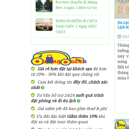
Review chuyến đi Măng
Đen 3 ngày 2 đêm tự túc
KINH NGHIỆM đi CHÙA
Du Lịc
TAM CHÚC 1 Ngày SIÊU
Lịch 
CHẤT
08/
25 Ngôi Chùa ở Sài Gòn
Tháng
LINH THIÊNG và ĐẸP nhất
tưởng
này v
nóng 
TOP 16 địa điểm du lịch
Đối v
HẤP DẪN nhất việt nam:
Giá rẻ hơn đặt tại khách sạn
Rẻ hơn
thán
Bạn đã đi được những nơi
từ 20% - 30% khi đặt qua chúng tôi
mùa hè
nào?
Cam kết thông tin
đầy đủ ,chính xác
nhất
Trọn bộ thông tin tuyến
Tư Vấn hỗ trợ 24/24
suốt quá trình
cáp treo Núi Bà Đen Tây
đặt phòng và đi du lịch
Ninh
Giá niêm yết đã bao gồm thuế & phí
HƯỚNG DẪN đi du lịch
Ưu đãi đặc biệt
Giảm thêm 10%
khi
TAM ĐẢO chi tiết kèm
đặt xe và đặt tour thăm quan
thông tin liên hệ