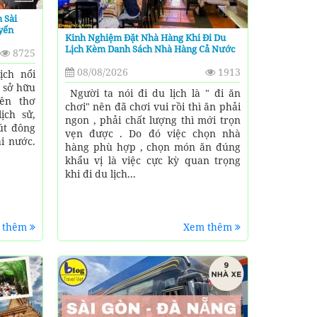
 Sài
yến
Kinh Nghiệm Đặt Nhà Hàng Khi Đi Du
Lịch Kèm Danh Sách Nhà Hàng Cả Nước
8725
08/08/2026
1913
ịch nổi
i sở hữu
Người ta nói đi du lịch là " đi ăn
iên thơ
chơi" nên đã chơi vui rồi thì ăn phải
ịch sử,
ngon , phải chất lượng thì mới trọn
út đông
vẹn được . Do đó việc chọn nhà
i nước.
hàng phù hợp , chọn món ăn đúng
khẩu vị là việc cực kỳ quan trọng
khi đi du lịch...
 thêm
Xem thêm