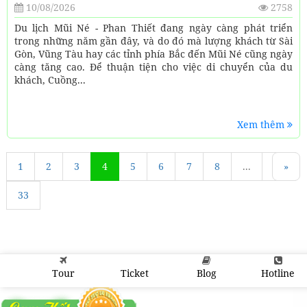
10/08/2026
2758
Du lịch Mũi Né - Phan Thiết đang ngày càng phát triển
trong những năm gần đây, và do đó mà lượng khách từ Sài
Gòn, Vũng Tàu hay các tỉnh phía Bắc đến Mũi Né cũng ngày
càng tăng cao. Để thuận tiện cho việc di chuyển của du
khách, Cuồng...
Xem thêm
1
«
2
3
4
5
6
7
8
...
32
»
33
Tour
Ticket
Blog
Hotline