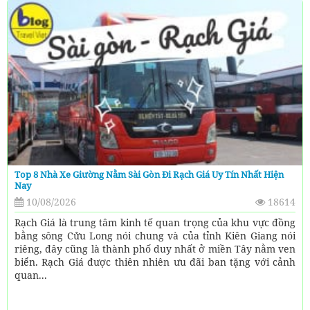
Top 8 Nhà Xe Giường Nằm Sài Gòn Đi Rạch Giá Uy Tín Nhất Hiện
Nay
10/08/2026
18614
Rạch Giá là trung tâm kinh tế quan trọng của khu vực đồng
bằng sông Cửu Long nói chung và của tỉnh Kiên Giang nói
riêng, đây cũng là thành phố duy nhất ở miền Tây nằm ven
biển. Rạch Giá được thiên nhiên ưu đãi ban tặng với cảnh
quan...