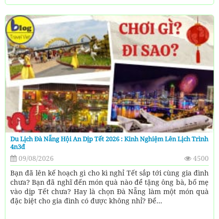
Du Lịch Đà Nẵng Hội An Dịp Tết 2026 : Kinh Nghiệm Lên Lịch Trình
4n3đ
09/08/2026
4500
Bạn đã lên kế hoạch gì cho kì nghỉ Tết sắp tới cùng gia đình
chưa? Bạn đã nghĩ đến món quà nào để tặng ông bà, bố mẹ
vào dịp Tết chưa? Hay là chọn Đà Nẵng làm một món quà
đặc biệt cho gia đình có được không nhỉ? Để...