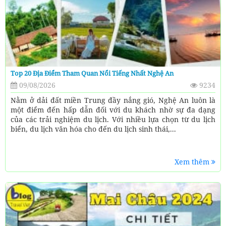
Top 20 Địa Điểm Tham Quan Nổi Tiếng Nhất Nghệ An
09/08/2026
9234
Nằm ở dải đất miền Trung đầy nắng gió, Nghệ An luôn là
một điểm đến hấp dẫn đối với du khách nhờ sự đa dạng
của các trải nghiệm du lịch. Với nhiều lựa chọn từ du lịch
biển, du lịch văn hóa cho đến du lịch sinh thái,...
Xem thêm