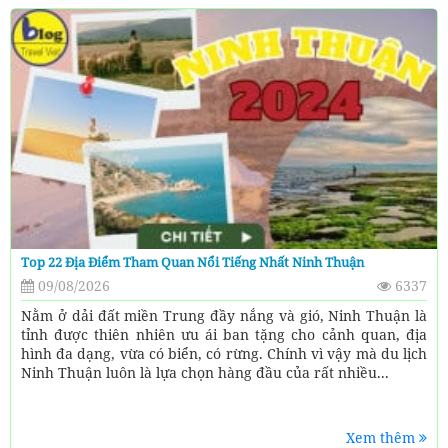
Top 22 Địa Điểm Tham Quan Nổi Tiếng Nhất Ninh Thuận
09/08/2026
6337
Nằm ở dải đất miền Trung đầy nắng và gió, Ninh Thuận là
tỉnh được thiên nhiên ưu ái ban tặng cho cảnh quan, địa
hình đa dạng, vừa có biển, có rừng. Chính vì vậy mà du lịch
Ninh Thuận luôn là lựa chọn hàng đầu của rất nhiều...
Xem thêm