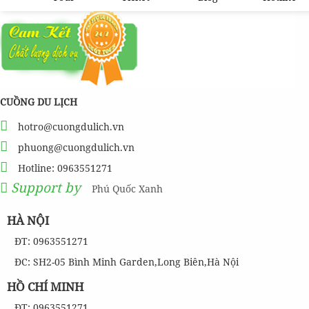
CUỒNG DU LỊCH
hotro@cuongdulich.vn
phuong@cuongdulich.vn
Hotline: 0963551271
Support by
Phú Quốc Xanh
HÀ NỘI
ĐT: 0963551271
ĐC: SH2-05 Bình Minh Garden,Long Biên,Hà Nội
HỒ CHÍ MINH
ĐT: 0963551271