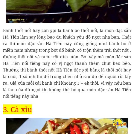
Bánh thốt nốt hay còn gọi là bánh bò thốt nốt, là món đặc sản
Hà Tiên làm say lòng bao du khách yêu đồ ngọt nha bạn. Thật
ra thì món đặc sản Hà Tiên này cũng giống như bánh bò ở
miền nam nhưng trong bột đổ bánh có trộn thêm trái thốt nốt ,
đường thốt nốt và nước cốt dừa luôn. Bởi vậy mà món đặc sản
Hà Tiên nổi tiếng này có vị ngọt thanh thêm chút beo béo.
Thường thì bánh thốt nốt Hà Tiên tiệc gói bằng lá thốt nốt hay
lá cuối, 1 số nơi thì đổ trong chén nhỏ sau đó để nguội rồi lấy
ra. Giá của mỗi cái bánh chỉ khoảng 3 – 4k thôi. Vì vậy nếu bạn
là fan của đồ ngọt thì không thể bỏ qua món đặc sản Hà Tiên
nổi tiếng này nha
3. Cà xỉu