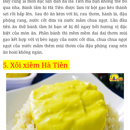
Đây cũng là món đặc sản dân dã Hà Tiên mà bạn không thể bỏ
qua nha. Bánh tằm bì Hà Tiên được làm từ bột gạo kéo thành
sợi rồi hấp lên. Sau đó ăn kèm với bì, rau thơm, hành lá, đậu
phộng rang, nước cốt dừa và nước mắm chua ngọt. Lần đầu
tiên ăn thử bánh tầm bì bạn sẽ bị đổ ngay bởi hương vị đặc
biệt của món ăn. Phần bánh thì mềm mềm dai dai thơm mùi
gạo kết hợp với vị béo ngạy của nươc cốt dùa, chua chua ngọt
ngọt của nước mắm thêm mùi thơm của đậu phộng rang nên
ăn hoài không ngán.
5. Xôi xiêm Hà Tiên