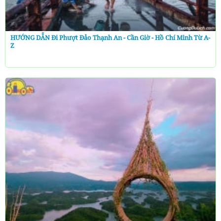
HƯỚNG DẪN Đi Phượt Đảo Thạnh An - Cần Giờ - Hồ Chí Minh Từ A-
Z