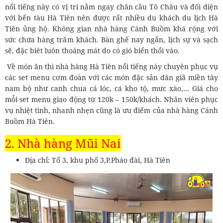
nổi tiếng này có vị trí nằm ngay chân cầu Tô Châu và đối diện
với bến tàu Hà Tiên nên được rất nhiều du khách du lịch Hà
Tiên ủng hộ. Không gian nhà hàng Cánh Buồm khá rộng với
sức chứa hàng trăm khách. Bàn ghế nay ngắn, lịch sự và sạch
sẽ, đặc biêt luôn thoáng mát do có gió biển thổi vào.
Về món ăn thì nhà hàng Hà Tiên nổi tiếng này chuyên phục vụ
các set menu cơm đoàn với các món đặc sản dân giã miền tây
nam bộ như canh chua cá lóc, cá kho tộ, mưc xào,… Giá cho
mỗi set menu giao động từ 120k – 150k/khách. Nhân viên phục
vụ nhiệt tình, nhanh nhẹn cũng là ưu điểm của nhà hàng Cánh
Buồm Hà Tiên.
2. Nhà hàng Mũi Nai
Địa chỉ: Tổ 3, khu phố 3,P.Pháo đài, Hà Tiên