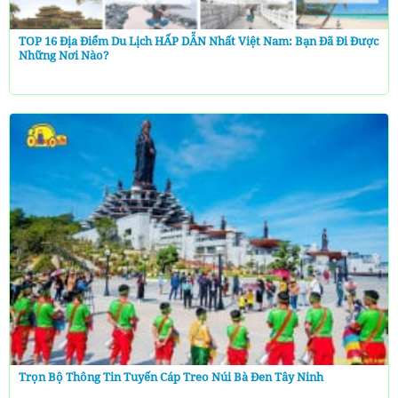
TOP 16 Địa Điểm Du Lịch HẤP DẪN Nhất Việt Nam: Bạn Đã Đi Được
Những Nơi Nào?
Trọn Bộ Thông Tin Tuyến Cáp Treo Núi Bà Đen Tây Ninh