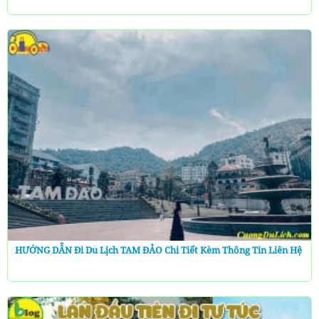
HƯỚNG DẪN Đi Du Lịch TAM ĐẢO Chi Tiết Kèm Thông Tin Liên Hệ