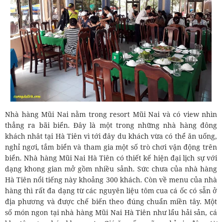
Nhà hàng Mũi Nai nằm trong resort Mũi Nai và có view nhìn
thẳng ra bãi biển. Đây là một trong những nhà hàng đông
khách nhât tại Hà Tiên vì tới đây du khách vừa có thể ăn uống,
nghỉ ngơi, tắm biển và tham gia một số trò chơi vận động trên
biển. Nhà hàng Mũi Nai Hà Tiên có thiết kế hiện đại lịch sự với
dạng khong gian mở gồm nhiều sảnh. Sức chưa của nhà hàng
Hà Tiên nổi tiếng này khoảng 300 khách. Còn về menu của nhà
hàng thì rất đa dạng từ các nguyên liệu tôm cua cá ốc có sẵn ở
địa phương và được chế biến theo đúng chuẩn miền tây. Một
số món ngon tại nhà hàng Mũi Nai Hà Tiên như lẩu hải sản, cá