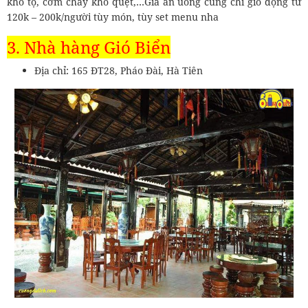
kho tộ, cơm cháy kho quẹt,…Giá ăn uống cũng chỉ gio động từ
120k – 200k/người tùy món, tùy set menu nha
3. Nhà hàng Gió Biển
Địa chỉ: 165 ĐT28, Pháo Đài, Hà Tiên