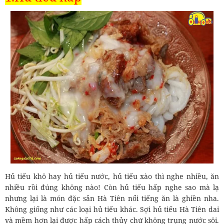
Hủ tiếu khô hay hủ tiếu nước, hủ tiếu xào thì nghe nhiều, ăn
nhiều rồi đúng không nào! Còn hủ tiếu hấp nghe sao mà lạ
nhưng lại là món đặc sản Hà Tiên nổi tiếng ăn là ghiền nha.
Không giống như các loại hủ tiếu khác. Sợi hủ tiếu Hà Tiên dai
và mềm hơn lại được hấp cách thủy chứ không trụng nước sôi.