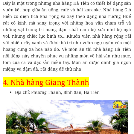
Đây là một trong những nhà hàng Hà Tiên có thiết kế dạng sân
vườn kết hợp giữa ăn uống, café và hát karaoke. Nhà hàng Gió
Biển có diện tích khá rộng và xây theo dạng nhà rường Huế
rất cổ kính mà sang trọng với những hoa văn chạm trỗ và
những vật trang trí mang đậm chất nam bộ xưa như bộ ngà
voi, những chiêc lục bình to,…Khuôn viên nhà hàng rộng rãi
với nhiều cây xanh và được bố trí như vườn ngự uyển của một
hoàng cung xa hoa nào đó. Về món ăn thì nhà hàng Hà Tiên
nổi tiếng này chuyên phục vụ những món về hải sản như mực,
tôm cua cá và đặc sản miền tây. Món ăn được đánh giá ngon
miệng và đậm đà, rất đáng để thử nha
4. Nhà hàng Giang Thành
Địa chỉ: Phương Thành, Bình San, Hà Tiên