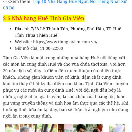
<<<Xem thêm:
Top 10 Nhà Hàng Huế Ngon Nổi Tiếng Nhất Xứ
Cố Đô
2.6 Nhà hàng Huế Tịnh Gia Viên
Địa chỉ: 7/28 Lê Thánh Tôn, Phường Phú Hậu, TP. Huế,
Tỉnh Thừa Thiên Huế
Website: https://www.tinhgiavien.com.vn/
Giờ mở cửa: 11:00–22:00
Tịnh Gia Viên là một trong những nhà hàng Huế nổi tiếng với
các món ăn cung đình Huế và cho vua chúa thời xưa. Với hơn
20 năm lịch sử, đây là điểm đến quen thuộc của nhiều thực
khách. Không gian khuôn viên cổ kính, đậm chất cung đình,
khó tìm thấy ở bất kỳ địa điểm nào khác. Tịnh Gia Viên chuyên
phục vụ các món ăn cung đình Huế, với đội ngũ đầu bếp là
những nghệ nhân gia truyền, là con cháu của hoàng tộc, luôn
giữ vững truyền thống và tinh hoa ẩm thực qua các thế hệ. Khi
thưởng thức bữa ăn tại đây, bạn sẽ được trải nghiệm như đang
ngồi ăn trong cung đình.