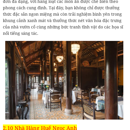
đơn đa dạng, với hàng loạt các món ăn được chế biến theo
phong cách cung đình. Tại đây, bạn không chỉ được thưởng
thức đặc sản ngon miệng mà còn trải nghiệm bình yên trong
khung cảnh xanh mát và thưởng thức nét văn hóa đặc trưng
của nhà vườn cổ cùng những bức tranh tĩnh vật do các họa sĩ
nổi tiếng sáng tác.
2.10 Nhà Hàng Huế Ngọc Anh