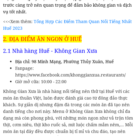
trước càng trở nên quan trọng để đảm bảo không gian và dịch
vụ tốt nhất.
<<<Xem thêm:
Tổng Hợp Các Điểm Tham Quan Nổi Tiếng Nhất
Huế 2023
2. ĐỊA ĐIỂM ĂN NGON Ở HUẾ
2.1 Nhà hàng Huế - Không Gian Xưa
Địa chỉ: 98 Minh Mạng, Phường Thủy Xuân, Huế
Fanpage:
https://www.facebook.com/khonggianxua.restaurants/
Giờ mở cửa: 10:00 - 22:00
Không Gian Xưa là nhà hàng nổi tiếng nên thử tại Huế với các
món ăn thuần Việt, luôn được đánh giá cao từ đông đảo thực
khách. Sự giản dị nhưng đậm đà trong các món ăn đã tạo nên
danh tiếng cho nơi này. Menu ở Không Gian Xưa không chỉ đa
dạng mà còn phong phú, với những món ngon như vả trộn tôm
thịt, cơm niêu, thịt kho ruốc sả, mít luộc chấm mắm nêm,... Mỗi
món ăn tại đây đều được chuẩn bị tỉ mỉ và chu đáo, tạo nên