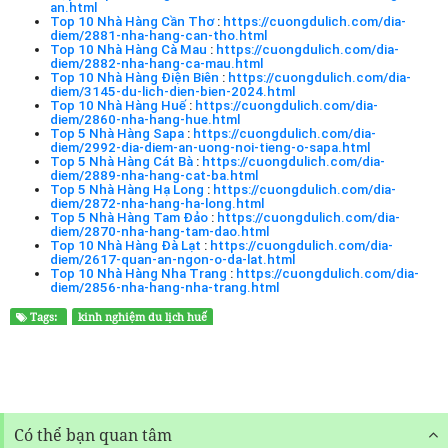
an.html
Top 10 Nhà Hàng Cần Thơ
:
https://cuongdulich.com/dia-
diem/2881-nha-hang-can-tho.html
Top 10 Nhà Hàng Cà Mau
:
https://cuongdulich.com/dia-
diem/2882-nha-hang-ca-mau.html
Top 10 Nhà Hàng Điện Biên
:
https://cuongdulich.com/dia-
diem/3145-du-lich-dien-bien-2024.html
Top 10 Nhà Hàng Huế
:
https://cuongdulich.com/dia-
diem/2860-nha-hang-hue.html
Top 5 Nhà Hàng Sapa
:
https://cuongdulich.com/dia-
diem/2992-dia-diem-an-uong-noi-tieng-o-sapa.html
Top 5 Nhà Hàng Cát Bà
:
https://cuongdulich.com/dia-
diem/2889-nha-hang-cat-ba.html
Top 5 Nhà Hàng Hạ Long
:
https://cuongdulich.com/dia-
diem/2872-nha-hang-ha-long.html
Top 5 Nhà Hàng Tam Đảo
:
https://cuongdulich.com/dia-
diem/2870-nha-hang-tam-dao.html
Top 10 Nhà Hàng Đà Lạt
:
https://cuongdulich.com/dia-
diem/2617-quan-an-ngon-o-da-lat.html
Top 10 Nhà Hàng Nha Trang
:
https://cuongdulich.com/dia-
diem/2856-nha-hang-nha-trang.html
Tags:
kinh nghiệm du lịch huế
Có thể bạn quan tâm