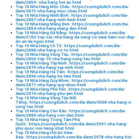
diem/2859--nha-hang-hoi-an.html
Top 10 Nhà Hàng Mộc Châu
:
https://cuongdulich.com/dia-
diem/2873-nha-hang-moc-chau.html
Top 10 Nhà Hàng Ninh Bình
:
https://cuongdulich.com/dia-
diem/2887-nha-hang-ninh-binh.html
Top 10 Nhà Hàng Măng Đen
:
https://cuongdulich.com/dia-
diem/2854-nha-hang-mang-den.html
Top 10 Nhà Hàng Đà Nẵng
:
https://cuongdulich.com/dia-
diem/3102-top-cac-nha-hang-da-nang-co-view-bien-cuc-dep-
do-an-lai-ngon.html
Top 10 Nhà Hàng Cô Tô
:
https://cuongdulich.com/dia-
diem/2888-nha-hang-co-to.html
Top 10 Nhà Hàng Vũng Tàu
:
https://cuongdulich.com/dia-
diem/2866-top-10-nha-hang-vung-tau.html
Top 10 Nhà Hàng Tây Ninh
:
https://cuongdulich.com/dia-
diem/2879-nha-hang-tay-ninh.html
Top 10 Nhà Hàng Hà Tiên
:
https://cuongdulich.com/dia-
diem/2890-nha-hang-ha-tien.html
Top 10 Nhà Hàng Quy Nhơn
:
https://cuongdulich.com/dia-
diem/2871-nha-hang-quy-nhon.html
Top 10 Nhà Hàng Phú Yên
:
https://cuongdulich.com/dia-
diem/2874-nha-hang-phu-yen.html
Top 10 Nhà Hàng Vũng Tàu Nổi
Tiếng
:
https://cuongdulich.com/dia-diem/3008-nha-hang-o-
vung-tau.html
Top 10 Nhà Hàng Côn Đảo
:
https://cuongdulich.com/dia-
diem/2880-nha-hang-con-dao.html
Top 10 Nhà Hàng Trung Tâm Phú
Quốc
:
https://cuongdulich.com/dia-diem/2991-nha-hang-
phu-quoc-noi-tieng-nhat.html
Top 10 Nhà Hàng Hội An View
Đẹp
:
https://cuongdulich.com/dia-diem/2978-nha-hang-hoi-