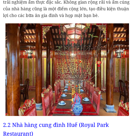
trải nghiệm ẩm thực đặc sắc. Không gian rộng rãi và ấm cúng
của nhà hàng cũng là một điểm cộng lớn, tạo điều kiện thuận
lợi cho các bữa ăn gia đình và họp mặt bạn bè.
2.2 Nhà hàng cung đình Huế (Royal Park
Restaurant)