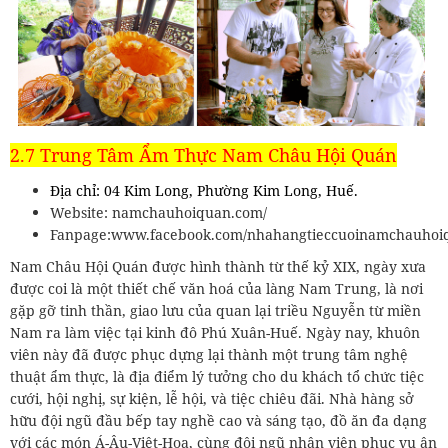
2.7 Trung Tâm Ẩm Thực Nam Châu Hội Quán
Địa chỉ: 04 Kim Long, Phường Kim Long, Huế.
Website: namchauhoiquan.com/
Fanpage:www.facebook.com/nhahangtieccuoinamchauhoi
Nam Châu Hội Quán được hình thành từ thế kỷ XIX, ngày xưa
được coi là một thiết chế văn hoá của làng Nam Trung, là nơi
gặp gỡ tinh thần, giao lưu của quan lại triều Nguyễn từ miền
Nam ra làm việc tại kinh đô Phú Xuân-Huế. Ngày nay, khuôn
viên này đã được phục dựng lại thành một trung tâm nghệ
thuật ẩm thực, là địa điểm lý tưởng cho du khách tổ chức tiệc
cưới, hội nghị, sự kiện, lễ hội, và tiệc chiêu đãi. Nhà hàng sở
hữu đội ngũ đầu bếp tay nghề cao và sáng tạo, đồ ăn đa dạng
với các món Á-Âu-Việt-Hoa, cùng đội ngũ nhân viên phục vụ ân