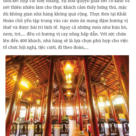
suối kết hợp rất nhẹ nhàng. Sự hòa quyện giữa nét cổ kính và
nét thiên nhiên làm cho thực khách cảm thấy hứng thú, mặc
dù không gian nhà hàng không quá rộng. Thực đơn tại Khải
Hoàn chủ yếu tập trung vào các món ăn mang đậm hương vị
Huế và được bài trí tinh tế. Ngay cả những món như bún bò,
nem, tré,... đều có hương vị cay nồng hấp dẫn. Với sức chứa
lên đến 400 khách, nhà hàng sẽ là lựa chọn phù hợp cho việc
tổ chức hội nghị, tiệc cưới, đi theo đoàn,…