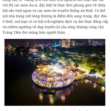
với đủ các món Âu-Á, đặc biệt là thực đơn phong phú về thủy
hải sản tươi ngon và các món ăn truyền thống xứ Huế. Có thể
nói nhà hàng nổi Sông Hương là điểm đến sang trọng, độc đáo
ở Huế, nơi bạn có cơ hội trải nghiệm dịch vụ ẩm thực đẳng cấp
và chiêm ngưỡng vẻ đẹp huyền bí của sông Hương cùng cầu
Tràng Tiền thơ mộng bên người thân.