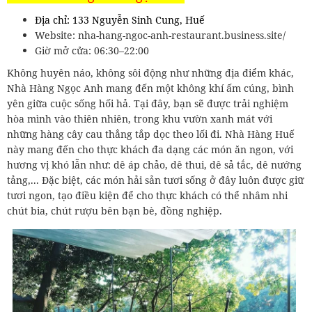
Địa chỉ: 133 Nguyễn Sinh Cung, Huế
Website: nha-hang-ngoc-anh-restaurant.business.site/
Giờ mở cửa: 06:30–22:00
Không huyên náo, không sôi động như những địa điểm khác,
Nhà Hàng Ngọc Anh mang đến một không khí ấm cúng, bình
yên giữa cuộc sống hối hả. Tại đây, bạn sẽ được trải nghiệm
hòa mình vào thiên nhiên, trong khu vườn xanh mát với
những hàng cây cau thẳng tắp dọc theo lối đi. Nhà Hàng Huế
này mang đến cho thực khách đa dạng các món ăn ngon, với
hương vị khó lẫn như: dê áp chảo, dê thui, dê sả tắc, dê nướng
tảng,... Đặc biệt, các món hải sản tươi sống ở đây luôn được giữ
tươi ngon, tạo điều kiện để cho thực khách có thể nhâm nhi
chút bia, chút rượu bên bạn bè, đồng nghiệp.