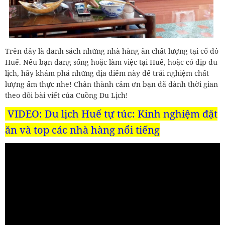
Trên đây là danh sách những nhà hàng ăn chất lượng tại cố đô
Huế. Nếu bạn đang sống hoặc làm việc tại Huế, hoặc có dịp du
lịch, hãy khám phá những địa điểm này để trải nghiệm chất
lượng ẩm thực nhe! Chân thành cảm ơn bạn đã dành thời gian
theo dõi bài viết của Cuồng Du Lịch!
VIDEO: Du lịch Huế tự túc: Kinh nghiệm đặt
ăn và top các nhà hàng nổi tiếng