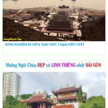
KINH NGHIỆM Đi CHÙA TAM CHÚC 1 Ngày SIÊU CHẤT