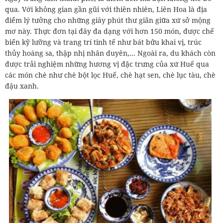
qua. Với không gian gần gũi với thiên nhiên, Liên Hoa là địa
điểm lý tưởng cho những giây phút thư giãn giữa xứ sở mộng
mơ này. Thực đơn tại đây đa dạng với hơn 150 món, được chế
biến kỹ lưỡng và trang trí tinh tế như bát bửu khai vị, trúc
thủy hoàng sa, thập nhị nhân duyên,... Ngoài ra, du khách còn
được trải nghiệm những hương vị đặc trưng của xứ Huế qua
các món chè như chè bột lọc Huế, chè hạt sen, chè lục tàu, chè
đậu xanh.